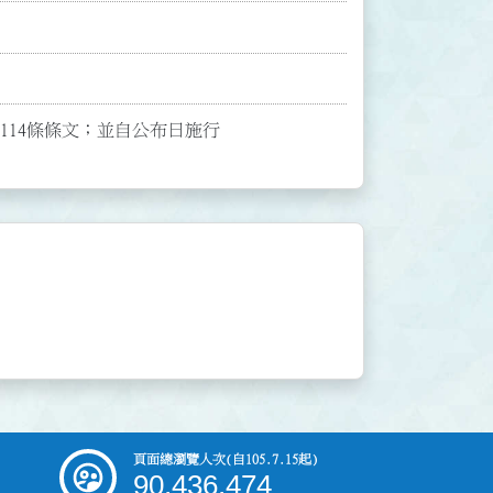
布第114條條文；並自公布日施行
頁面總瀏覽人次
(自105.7.15起)
90,436,474