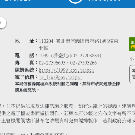
策
地 址
110204 臺北市信義區市府路1號8樓東
北區
電 話
1999
(非臺北市
02-27208889
)
小
傳 真
02-27596695、02-27593266
陳情系統
https://1999.gov.taipei
電子信箱
la_laws@gov.taipei
本局信箱係處理與系統相關之問題，其餘市政問題請至陳
情系統反映。
索，並不提供法規及法律諮詢之服務，如有法律上的疑義，建議
提供之電子檔或書面編排製作，若與本府公報之公布文字有所不
各主管機關網站所發布之法規資料蒐集編排製作，若與政府公報
網站管理人員，我們會即刻修正。