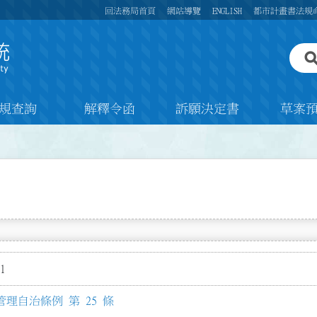
回法務局首頁
網站導覽
ENGLISH
都市計畫書法規
規查詢
解釋令函
訴願決定書
草案
1
理自治條例 第 25 條