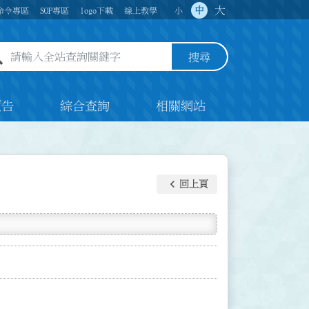
大
中
命令專區
SOP專區
logo下載
線上教學
小
全站查詢關鍵字欄位
搜尋
預告
綜合查詢
相關網站
keyboard_arrow_left
回上頁