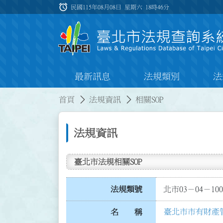
跳到主要內容
alarm
:::
民國115年08月08日 星期六
18時46分
最新訊息
法規類別
法
:::
:::
首頁
法規資訊
相關SOP
法規資訊
臺北市法規相關SOP
法規類號
北市03－04－100
臺北市市有財產管
名 稱