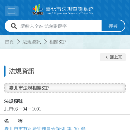
跳到主要內容
展開選單
全站查詢關鍵字欄位
搜尋
:::
:::
首頁
法規資訊
相關SOP
keyboard_arrow_left
回上頁
法規資訊
臺北市法規相關SOP
法規類號
北市03－04－1001
名 稱
臺北市市有財產管理自治條例 第 70 條