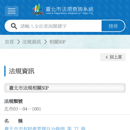
跳到主要內容
展開選單
全站查詢關鍵字欄位
搜尋
:::
:::
首頁
法規資訊
相關SOP
keyboard_arrow_left
回上頁
法規資訊
臺北市法規相關SOP
法規類號
北市03－04－1001
名 稱
臺北市市有財產管理自治條例 第 72 條