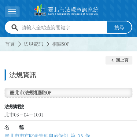
跳到主要內容
展開選單
全站查詢關鍵字欄位
搜尋
:::
:::
首頁
法規資訊
相關SOP
keyboard_arrow_left
回上頁
法規資訊
臺北市法規相關SOP
法規類號
北市03－04－1001
名 稱
臺北市市有財產管理自治條例 第 75 條