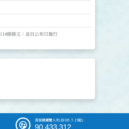
布第114條條文；並自公布日施行
頁面總瀏覽人次
(自105.7.15起)
90,433,312