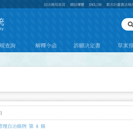
回法務局首頁
網站導覽
ENGLISH
都市計畫書法規
規查詢
解釋令函
訴願決定書
草案
1
理自治條例 第 8 條