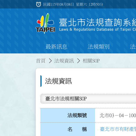
跳到主要內容
alarm
:::
民國115年08月08日 星期六
12時50分
最新訊息
法規類別
法
:::
:::
首頁
法規資訊
相關SOP
法規資訊
臺北市法規相關SOP
法規類號
北市03－04－100
臺北市市有財產管
名 稱