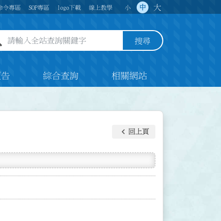
大
中
命令專區
SOP專區
logo下載
線上教學
小
全站查詢關鍵字欄位
搜尋
預告
綜合查詢
相關網站
keyboard_arrow_left
回上頁