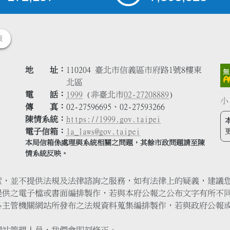
策
地 址
110204 臺北市信義區市府路1號8樓東
北區
電 話
1999
(非臺北市
02-27208889
)
小
傳 真
02-27596695、02-27593266
陳情系統
https://1999.gov.taipei
電子信箱
la_laws@gov.taipei
本局信箱係處理與系統相關之問題，其餘市政問題請至陳
情系統反映。
索，並不提供法規及法律諮詢之服務，如有法律上的疑義，建議
提供之電子檔或書面編排製作，若與本府公報之公布文字有所不
各主管機關網站所發布之法規資料蒐集編排製作，若與政府公報
網站管理人員，我們會即刻修正。