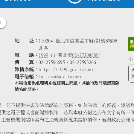
策
地 址
110204 臺北市信義區市府路1號8樓東
北區
電 話
1999
(非臺北市
02-27208889
)
小
傳 真
02-27596695、02-27593266
陳情系統
https://1999.gov.taipei
電子信箱
la_laws@gov.taipei
本局信箱係處理與系統相關之問題，其餘市政問題請至陳
情系統反映。
索，並不提供法規及法律諮詢之服務，如有法律上的疑義，建議
提供之電子檔或書面編排製作，若與本府公報之公布文字有所不
各主管機關網站所發布之法規資料蒐集編排製作，若與政府公報
網站管理人員，我們會即刻修正。