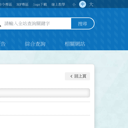
大
中
命令專區
SOP專區
logo下載
線上教學
小
全站查詢關鍵字欄位
搜尋
預告
綜合查詢
相關網站
keyboard_arrow_left
回上頁