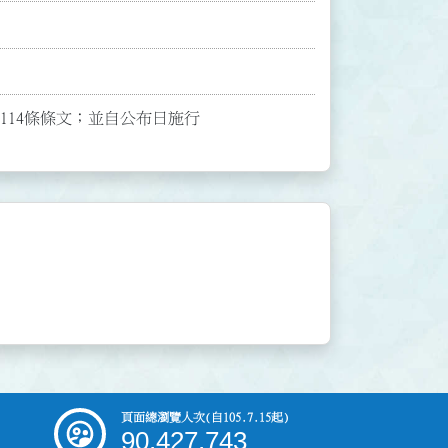
布第114條條文；並自公布日施行
頁面總瀏覽人次
(自105.7.15起)
90,427,743