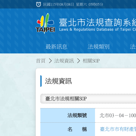
跳到主要內容
alarm
:::
民國115年08月08日 星期六
05時05分
最新訊息
法規類別
法
:::
:::
首頁
法規資訊
相關SOP
法規資訊
臺北市法規相關SOP
法規類號
北市03－04－100
臺北市市有財產管
名 稱