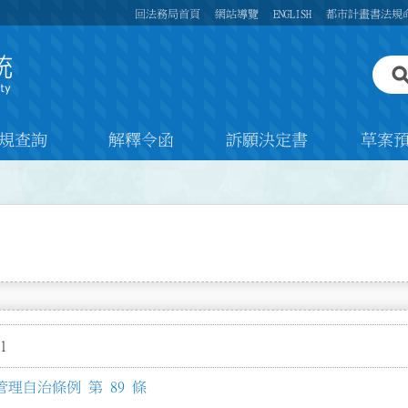
回法務局首頁
網站導覽
ENGLISH
都市計畫書法規
規查詢
解釋令函
訴願決定書
草案
1
理自治條例 第 89 條