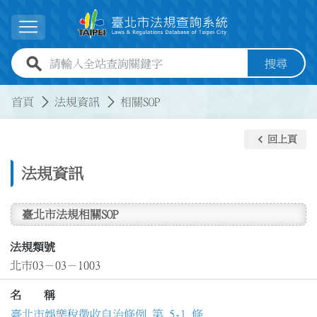
跳到主要內容
展開選單
全站查詢關鍵字欄位
搜尋
:::
:::
首頁
法規資訊
相關SOP
keyboard_arrow_left
回上頁
法規資訊
臺北市法規相關SOP
法規類號
北市03－03－1003
名 稱
臺北市娛樂稅徵收自治條例 第 5-1 條