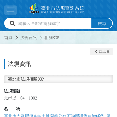
跳到主要內容
展開選單
全站查詢關鍵字欄位
搜尋
:::
:::
首頁
法規資訊
相關SOP
keyboard_arrow_left
回上頁
法規資訊
臺北市法規相關SOP
法規類號
北市15－04－1002
名 稱
臺北市大眾捷運系統土地開發公有不動產租售自治條例 第