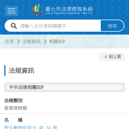
跳到主要內容
展開選單
全站查詢關鍵字欄位
搜尋
:::
:::
首頁
法規資訊
相關SOP
keyboard_arrow_left
回上頁
法規資訊
中央法規相關SOP
法規類別
產業發展類
名 稱
野生動物保育法 第 24 條