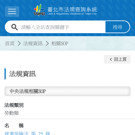
跳到主要內容
展開選單
全站查詢關鍵字欄位
搜尋
:::
:::
首頁
法規資訊
相關SOP
keyboard_arrow_left
回上頁
法規資訊
中央法規相關SOP
法規類別
勞動類
名 稱
就業保險法 第 25 條