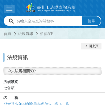
跳到主要內容
展開選單
全站查詢關鍵字欄位
搜尋
:::
:::
首頁
法規資訊
相關SOP
keyboard_arrow_left
回上頁
法規資訊
中央法規相關SOP
法規類別
社會類
名 稱
兒童及少年福利與權益保障法 第 43 條