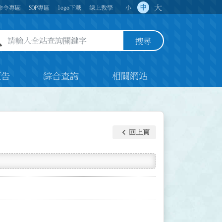
大
中
命令專區
SOP專區
logo下載
線上教學
小
全站查詢關鍵字欄位
搜尋
預告
綜合查詢
相關網站
keyboard_arrow_left
回上頁