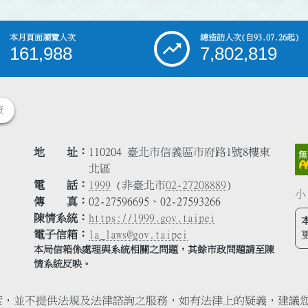
本月頁面瀏覽人次
總造訪人次
(自93.07.26起)
161,988
7,802,819
策
地 址
110204 臺北市信義區市府路1號8樓東
北區
電 話
1999
(非臺北市
02-27208889
)
小
傳 真
02-27596695、02-27593266
陳情系統
https://1999.gov.taipei
電子信箱
la_laws@gov.taipei
本局信箱係處理與系統相關之問題，其餘市政問題請至陳
情系統反映。
索，並不提供法規及法律諮詢之服務，如有法律上的疑義，建議