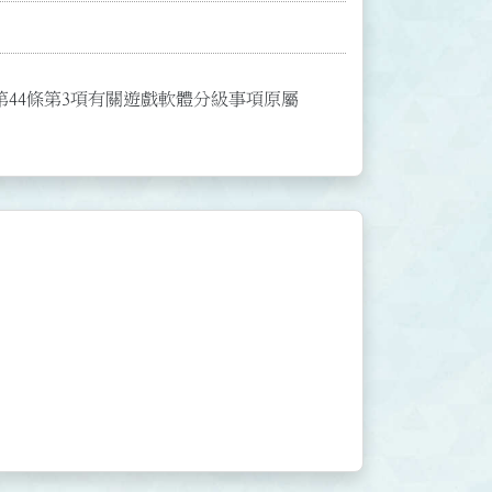
款、第44條第3項有關遊戲軟體分級事項原屬