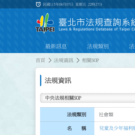
跳到主要內容
alarm
:::
民國115年08月07日 星期五
22時27分
最新訊息
法規類別
法
:::
:::
首頁
法規資訊
相關SOP
法規資訊
中央法規相關SOP
法規類別
社會類
兒童及少年福利與
名 稱