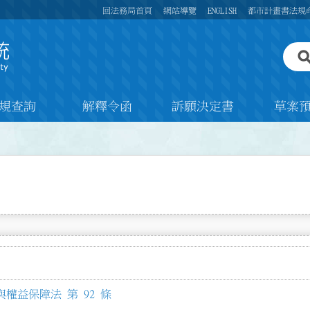
回法務局首頁
網站導覽
ENGLISH
都市計畫書法規
規查詢
解釋令函
訴願決定書
草案
權益保障法 第 92 條