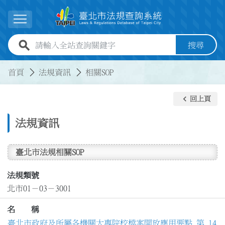
跳到主要內容
展開選單
全站查詢關鍵字欄位
搜尋
:::
:::
首頁
法規資訊
相關SOP
keyboard_arrow_left
回上頁
法規資訊
臺北市法規相關SOP
法規類號
北市01－03－3001
名 稱
臺北市政府及所屬各機關大專院校檔案開放應用要點 第 14