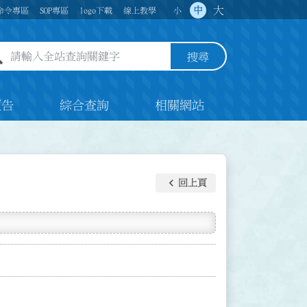
大
中
命令專區
SOP專區
logo下載
線上教學
小
全站查詢關鍵字欄位
搜尋
預告
綜合查詢
相關網站
keyboard_arrow_left
回上頁