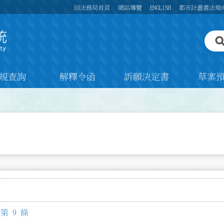
回法務局首頁
網站導覽
ENGLISH
都市計畫書法規
規查詢
解釋令函
訴願決定書
草案
第 9 條