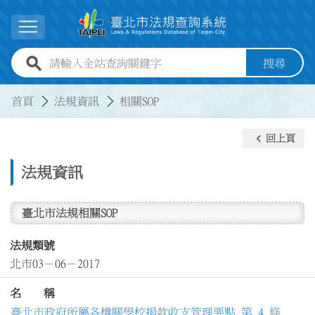
跳到主要內容
展開選單
全站查詢關鍵字欄位
搜尋
:::
:::
首頁
法規資訊
相關SOP
keyboard_arrow_left
回上頁
法規資訊
臺北市法規相關SOP
法規類號
北市03－06－2017
名 稱
臺北市政府所屬各機關學校捐款收支管理要點 第 4 條