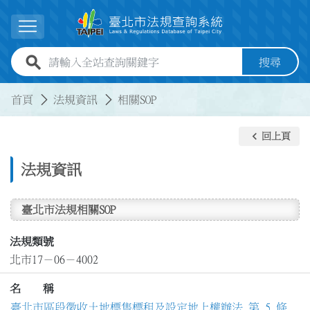
跳到主要內容
展開選單
全站查詢關鍵字欄位
搜尋
:::
:::
首頁
法規資訊
相關SOP
keyboard_arrow_left
回上頁
法規資訊
臺北市法規相關SOP
法規類號
北市17－06－4002
名 稱
臺北市區段徵收土地標售標租及設定地上權辦法 第 5 條