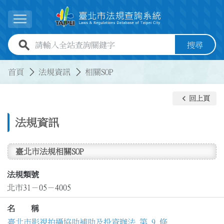
跳到主要內容
展開選單
全站查詢關鍵字欄位
搜尋
:::
:::
首頁
法規資訊
相關SOP
keyboard_arrow_left
回上頁
法規資訊
臺北市法規相關SOP
法規類號
北市31－05－4005
名 稱
臺北市影視拍攝協助補助及投資辦法 第 9 條