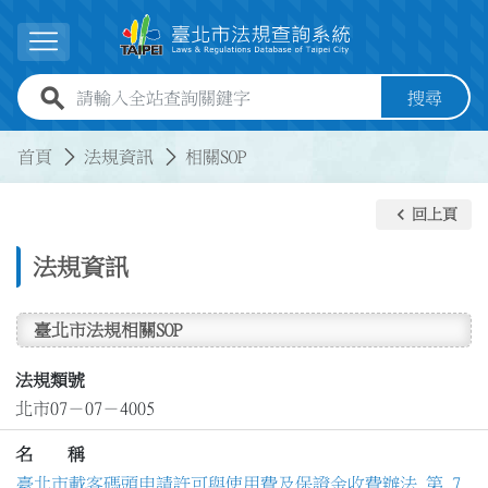
跳到主要內容
展開選單
全站查詢關鍵字欄位
搜尋
:::
:::
首頁
法規資訊
相關SOP
keyboard_arrow_left
回上頁
法規資訊
臺北市法規相關SOP
法規類號
北市07－07－4005
名 稱
臺北市載客碼頭申請許可與使用費及保證金收費辦法 第 7