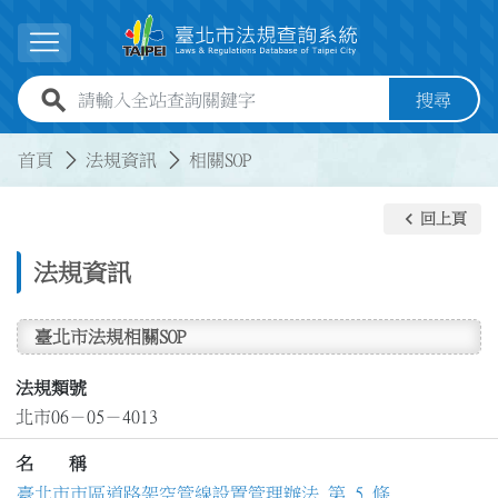
跳到主要內容
展開選單
全站查詢關鍵字欄位
搜尋
:::
:::
首頁
法規資訊
相關SOP
keyboard_arrow_left
回上頁
法規資訊
臺北市法規相關SOP
法規類號
北市06－05－4013
名 稱
臺北市市區道路架空管線設置管理辦法 第 5 條