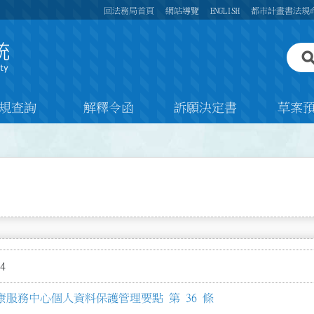
回法務局首頁
網站導覽
ENGLISH
都市計畫書法規
規查詢
解釋令函
訴願決定書
草案
4
服務中心個人資料保護管理要點 第 36 條