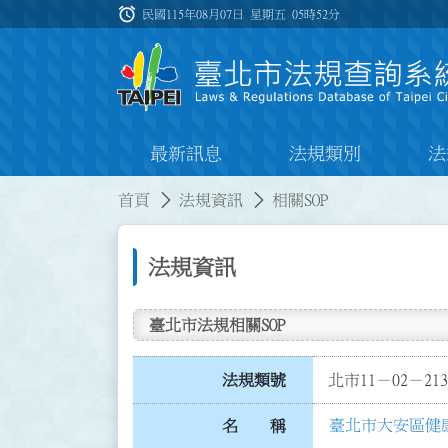
跳到主要內容
alarm
:::
民國115年08月07日 星期五
05時52分
最新訊息
法規類別
法
:::
:::
首頁
法規資訊
相關SOP
法規資訊
臺北市法規相關SOP
法規類號
北市11－02－213
臺北市大安區健康
名 稱