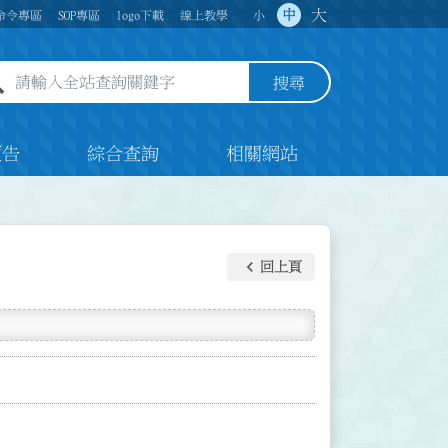
大
中
命令專區
SOP專區
logo下載
線上教學
小
全站查詢關鍵字欄位
搜尋
預告
綜合查詢
相關網站
keyboard_arrow_left
回上頁