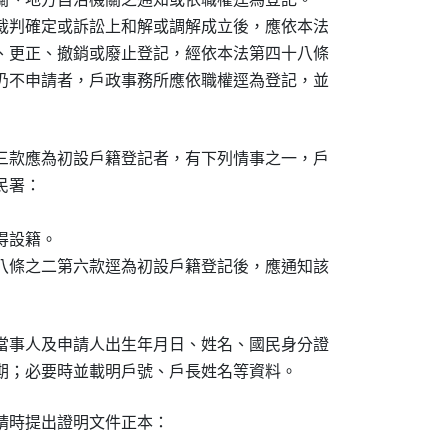
裁判確定或訴訟上和解或調解成立後，應依本法

、更正、撤銷或廢止登記，經依本法第四十八條

仍不申請者，戶政事務所應依職權逕為登記，並

三款應為初設戶籍登記者，有下列情事之一，戶

署：

設籍。

八條之二第六款逕為初設戶籍登記後，應通知該

當事人及申請人出生年月日、姓名、國民身分證

期；必要時並載明戶號、戶長姓名等資料。
請時提出證明文件正本：
