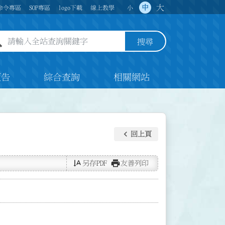
大
中
命令專區
SOP專區
logo下載
線上教學
小
全站查詢關鍵字欄位
搜尋
預告
綜合查詢
相關網站
keyboard_arrow_left
回上頁
text_rotate_vertical
print
另存PDF
友善列印