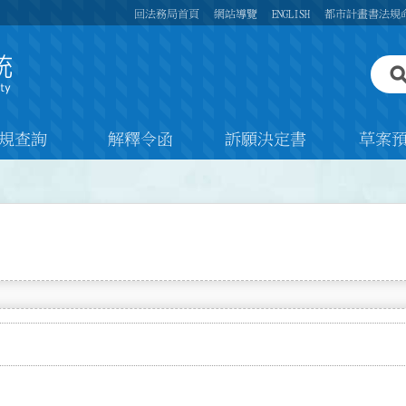
回法務局首頁
網站導覽
ENGLISH
都市計畫書法規
規查詢
解釋令函
訴願決定書
草案