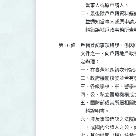
    當事人或原申請人。

二、最後除戶戶籍資料錯
    並通知當事人或原
    料錯誤地戶政事務
第 16 條
戶籍登記事項錯誤，係因
文件之一，向戶籍地戶政
定辦理：

一、在臺灣地區初次登記
二、政府機關核發並蓋有
三、各級學校、軍、警學
四、公、私立醫療機構或
五、國防部或其所屬相關
    料證明書。

六、涉及事證確認之法院
    ，或國內公證人之公、
七、其他機關（構）核發