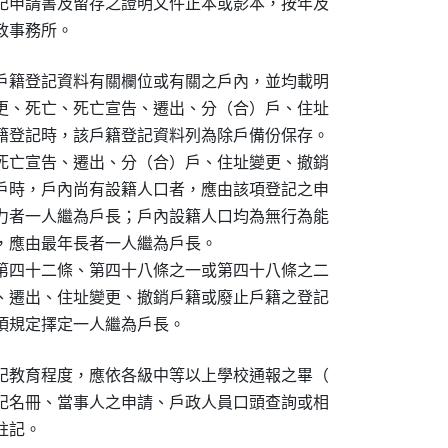
記申請書及留存之證明文件正本或影本，按年及

政事務所。
戶籍登記資料有關欄位或有關之戶內，並均載明

更、死亡、死亡宣告、遷出、分（合）戶、住址

籍登記時，該戶籍登記資料列為除戶備份保存。

死亡宣告、遷出、分（合）戶、住址變更、撤銷

戶時，戶內尚有設籍人口者，應由該項登記之申

力者一人繼為戶長；戶內設籍人口均為無行為能

，應由最年長者一人繼為戶長。

第四十二條、第四十八條之一或第四十八條之二

、遷出、住址變更、撤銷戶籍或廢止戶籍之登記

項規定擇定一人繼為戶長。
記教育程度，應依各級中等以上學校通報之畢（

記名冊、當事人之申請、戶政人員口頭查詢或相

記。
