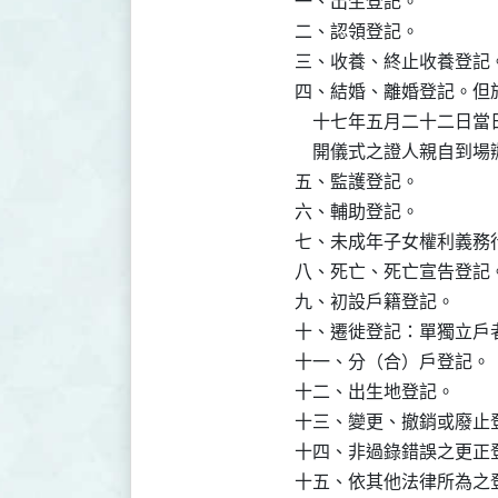
一、出生登記。

二、認領登記。

三、收養、終止收養登記。
四、結婚、離婚登記。但
    十七年五月二十二
    開儀式之證人親自到
五、監護登記。

六、輔助登記。

七、未成年子女權利義務行
八、死亡、死亡宣告登記。
九、初設戶籍登記。

十、遷徙登記：單獨立戶者
十一、分（合）戶登記。

十二、出生地登記。

十三、變更、撤銷或廢止登
十四、非過錄錯誤之更正登
十五、依其他法律所為之