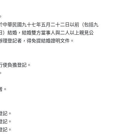


於中華民國九十七年五月二十二日以前（包括九

日當日）結婚，結婚雙方當事人與二人以上親見公

場辦理登記者，得免提結婚證明文件。

使負擔登記。



。

記。

記。

登記。