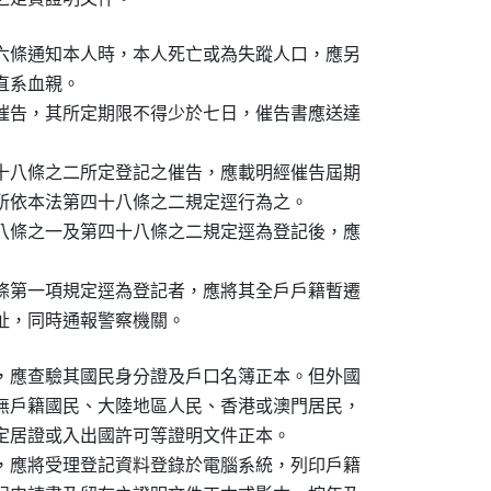
六條通知本人時，本人死亡或為失蹤人口，應另

系血親。

催告，其所定期限不得少於七日，催告書應送達

十八條之二所定登記之催告，應載明經催告屆期

所依本法第四十八條之二規定逕行為之。

八條之一及第四十八條之二規定逕為登記後，應

條第一項規定逕為登記者，應將其全戶戶籍暫遷

址，同時通報警察機關。
，應查驗其國民身分證及戶口名簿正本。但外國

無戶籍國民、大陸地區人民、香港或澳門居民，

定居證或入出國許可等證明文件正本。

，應將受理登記資料登錄於電腦系統，列印戶籍
