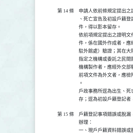
第 14 條
申請人依前條規定提出之
、死亡宣告及初設戶籍登
件，得以影本留存。

依前項規定提出之證明文
件，係在國外作成者，應
駐外館處）驗證；其在大
指定之機構或委託之民間
機構製作者，應經外交部驗
前項文件為外文者，應檢
。

戶政事務所逕為出生、死
存；逕為初設戶籍登記者
第 15 條
戶籍登記事項錯誤或脫漏
辦理：

一、現戶戶籍資料錯誤或