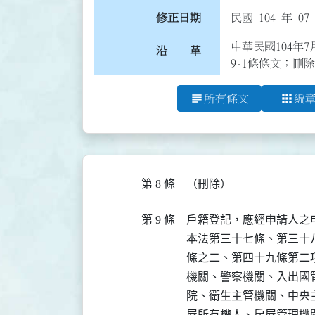
修正日期
民國 104 年 07
中華民國104年7
沿 革
9-1條條文；刪
subject
apps
所有條文
編
第 8 條
（刪除）
第 9 條
戶籍登記，應經申請人之
本法第三十七條、第三十
條之二、第四十九條第二
機關、警察機關、入出國
院、衛生主管機關、中央
屋所有權人、房屋管理機