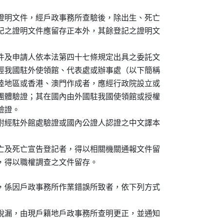
證明文件，經戶政事務所查驗後，除出生、死亡

記之證明文件應留存正本外，其餘登記之證明文

件及申請人依本法第四十七條規定出具之委託文

經我國駐外使領館、代表處或辦事處（以下簡稱

陸地區或香港、澳門作成者，應經行政院設立或

團體驗證；其在國內由外國駐我國使領館或授權

證。

附經駐外館處驗證或國內公證人認證之中文譯本

亡及死亡宣告登記者，得以相關機關通報文件留

，得以職權調查之文件留存。
，係因戶政事務所作業錯誤所致者，依下列方式

脫漏，由現戶籍地戶政事務所查明更正，並通知
