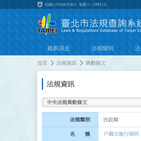
跳到主要內容
alarm
:::
民國115年08月08日 星期六
12時51分
最新訊息
法規類別
法
:::
:::
首頁
法規資訊
異動條文
法規資訊
中央法規異動條文
法規類別
民政類
戶籍法施行細則
名 稱