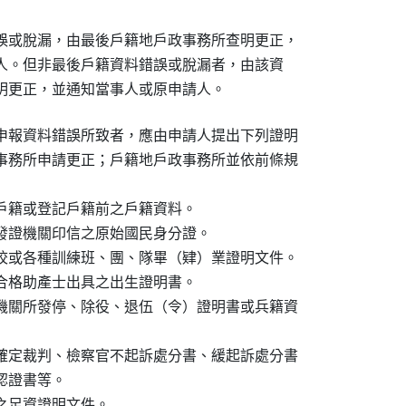
誤或脫漏，由最後戶籍地戶政事務所查明更正，

申請人。但非最後戶籍資料錯誤或脫漏者，由該資

所查明更正，並通知當事人或原申請人。
申報資料錯誤所致者，應由申請人提出下列證明

事務所申請更正；戶籍地戶政事務所並依前條規

戶籍或登記戶籍前之戶籍資料。

發證機關印信之原始國民身分證。

校或各種訓練班、團、隊畢（肄）業證明文件。

合格助產士出具之出生證明書。

機關所發停、除役、退伍（令）證明書或兵籍資

確定裁判、檢察官不起訴處分書、緩起訴處分書

認證書等。

之足資證明文件。