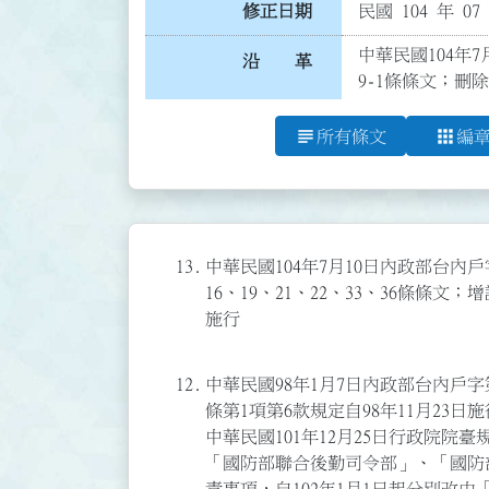
修正日期
民國 104 年 07
中華民國104年7
沿 革
9-1條條文；刪
subject
apps
所有條文
編
13.
中華民國104年7月10日內政部台內戶字第
16、19、21、22、33、36條條
施行
12.
中華民國98年1月7日內政部台內戶字第0
條第1項第6款規定自98年11月23
中華民國101年12月25日行政院院臺規
「國防部聯合後勤司令部」、「國防