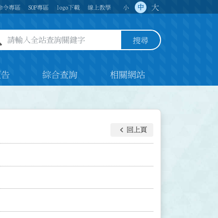
大
中
命令專區
SOP專區
logo下載
線上教學
小
全站查詢關鍵字欄位
搜尋
預告
綜合查詢
相關網站
keyboard_arrow_left
回上頁