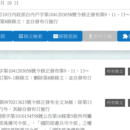
 月 10 日
月10日內政部台內戶字第1041203058號令修正發布第9、11、13～
除第8條條文；並自發布日施行
tune
pin
file_download
extension
章節
條文檢索
條號查詢
附件下載
1041203058號令修正發布第9、11、13～
所有條文
文；增訂第9-1條條文；刪除第8條條文；並自發布日
970213623號令修正發布全文36條；除第13
所有條文
日施行外，其餘自發布日施行
揆字第1010154558號公告第16條第5款所列屬
部後備司令部」、「國防部憲兵司令部」之權