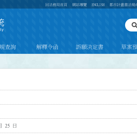
回法務局首頁
網站導覽
ENGLISH
都市計畫書法規
規查詢
解釋令函
訴願決定書
草案
月 25 日