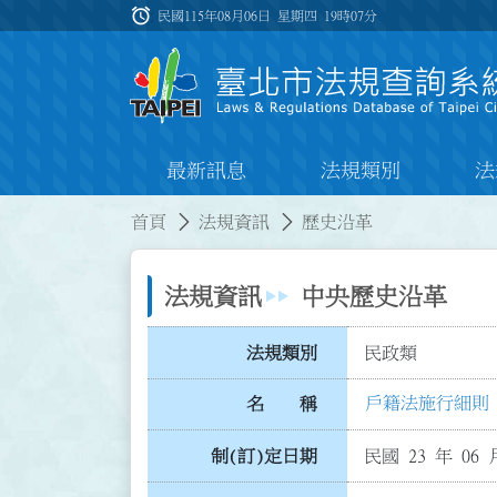
跳到主要內容
alarm
:::
民國115年08月06日 星期四
19時07分
最新訊息
法規類別
法
:::
:::
首頁
法規資訊
歷史沿革
法規資訊
中央歷史沿革
法規類別
民政類
戶籍法施行細則
名 稱
制(訂)定日期
民國 23 年 06 