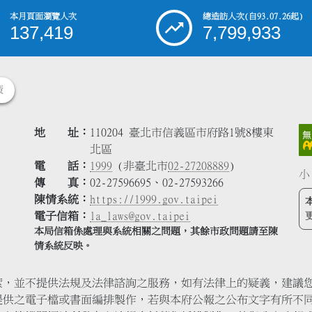
本月頁面瀏覽人次
總造訪人次
(自93.07.26起)
137,419
7,799,933
策
地 址
110204 臺北市信義區市府路1號8樓東
北區
電 話
1999
(非臺北市
02-27208889
)
小
傳 真
02-27596695、02-27593266
陳情系統
https://1999.gov.taipei
電子信箱
la_laws@gov.taipei
本局信箱係處理與系統相關之問題，其餘市政問題請至陳
情系統反映。
索，並不提供法規及法律諮詢之服務，如有法律上的疑義，建議
提供之電子檔或書面編排製作，若與本府公報之公布文字有所不