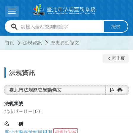
跳到主要內容
展開選單
全站查詢關鍵字欄位
搜尋
:::
:::
首頁
法規資訊
歷史異動條文
keyboard_arrow_left
回上頁
法規資訊
text_rotate_vertical
print
臺北市法規歷史異動條文
法規類號
北市13－11－1001
名 稱
臺北市畸零地使用規則
非現行版本