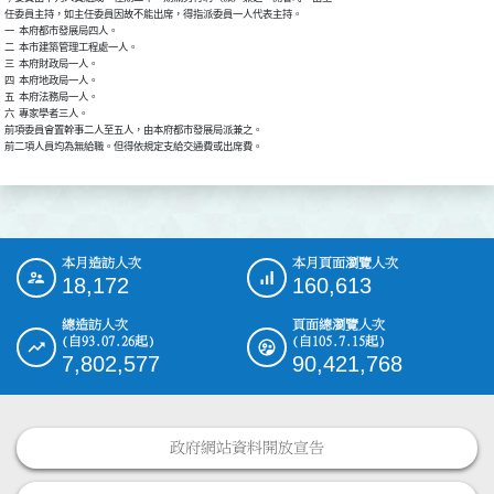
任委員主持，如主任委員因故不能出席，得指派委員一人代表主持。

一  本府都市發展局四人。

二  本市建築管理工程處一人。

三  本府財政局一人。

四  本府地政局一人。

五  本府法務局一人。

六  專家學者三人。

前項委員會置幹事二人至五人，由本府都市發展局派兼之。

前二項人員均為無給職。但得依規定支給交通費或出席費。
本月造訪人次
本月頁面瀏覽人次
:::
18,172
160,613
總造訪人次
頁面總瀏覽人次
(自93.07.26起)
(自105.7.15起)
7,802,577
90,421,768
政府網站資料開放宣告