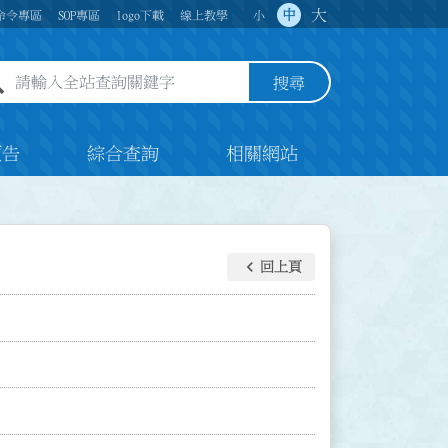
大
中
命令專區
SOP專區
logo下載
線上教學
小
全站查詢關鍵字欄位
搜尋
預告
綜合查詢
相關網站
keyboard_arrow_left
回上頁