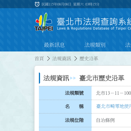
跳到主要內容
alarm
:::
民國115年08月08日 星期六
03時15分
最新訊息
法規類別
法
:::
:::
首頁
法規資訊
歷史沿革
法規資訊
臺北市歷史沿革
法規類號
北市13－11－100
臺北市畸零地使
名 稱
法規位階
自治條例