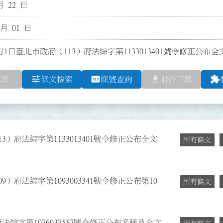
月 22 日
 月 01 日
月1日臺北市政府（113）府法綜字第1133013401號令修正公布
tune
pin
file_download
extension
章節
條文檢索
條號查詢
附件下載
3）府法綜字第1133013401號令修正公布全文
所有條文
9）府法綜字第1093003341號令修正公布第10
所有條文
法綜字第1076037557號令修正公布名稱及全文