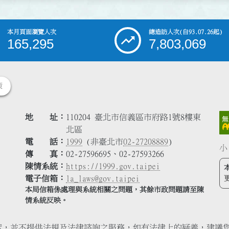
本月頁面瀏覽人次
總造訪人次
(自93.07.26起)
165,295
7,803,069
策
地 址
110204 臺北市信義區市府路1號8樓東
北區
電 話
1999
(非臺北市
02-27208889
)
小
傳 真
02-27596695、02-27593266
陳情系統
https://1999.gov.taipei
電子信箱
la_laws@gov.taipei
本局信箱係處理與系統相關之問題，其餘市政問題請至陳
情系統反映。
索，並不提供法規及法律諮詢之服務，如有法律上的疑義，建議