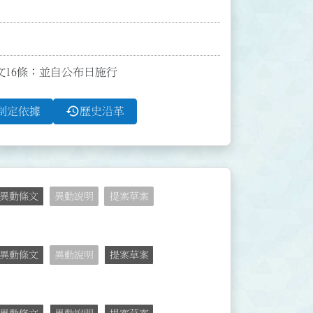
全文16條；並自公布日施行
history
制定依據
歷史沿革
異動條文
異動說明
提案草案
異動條文
異動說明
提案草案