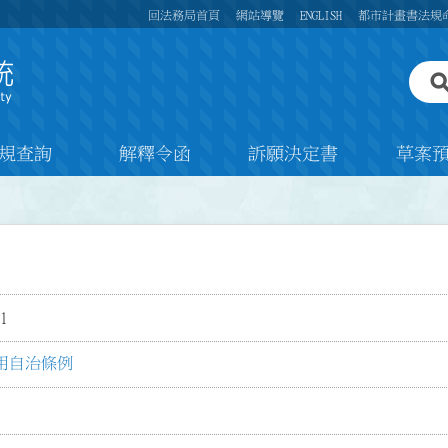
回法務局首頁
網站導覽
ENGLISH
都市計畫書法規
規查詢
解釋令函
訴願決定書
草案
1
用自治條例