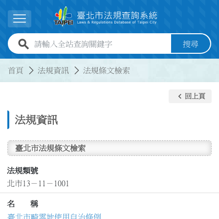
跳到主要內容
展開選單
全站查詢關鍵字欄位
搜尋
:::
:::
首頁
法規資訊
法規條文檢索
keyboard_arrow_left
回上頁
法規資訊
臺北市法規條文檢索
法規類號
北市13－11－1001
名 稱
臺北市畸零地使用自治條例