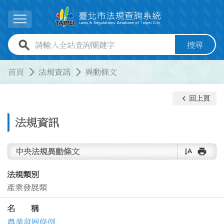
跳到主要內容
展開選單
全站查詢關鍵字欄位
搜尋
:::
:::
首頁
法規資訊
異動條文
keyboard_arrow_left
回上頁
法規資訊
text_rotate_vertical
print
中央法規異動條文
法規類別
產業發展類
名 稱
農業發展條例