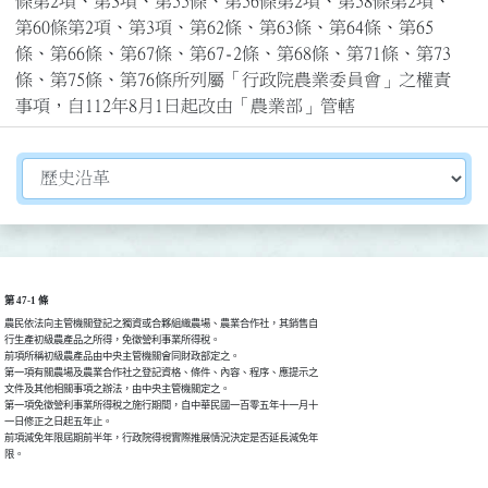
條第2項、第3項、第55條、第56條第2項、第58條第2項、
第60條第2項、第3項、第62條、第63條、第64條、第65
條、第66條、第67條、第67-2條、第68條、第71條、第73
條、第75條、第76條所列屬「行政院農業委員會」之權責
事項，自112年8月1日起改由「農業部」管轄
切換選擇法規資訊內容
第 47-1 條
農民依法向主管機關登記之獨資或合夥組織農場、農業合作社，其銷售自

行生產初級農產品之所得，免徵營利事業所得稅。

前項所稱初級農產品由中央主管機關會同財政部定之。

第一項有關農場及農業合作社之登記資格、條件、內容、程序、應提示之

文件及其他相關事項之辦法，由中央主管機關定之。

第一項免徵營利事業所得稅之施行期間，自中華民國一百零五年十一月十

一日修正之日起五年止。

前項減免年限屆期前半年，行政院得視實際推展情況決定是否延長減免年

限。