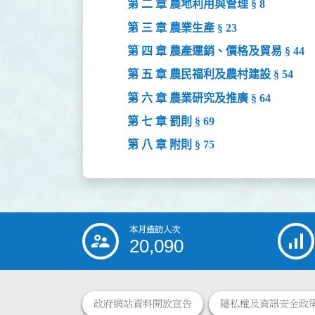
第 二 章 農地利用與管理 § 8
第 三 章 農業生產 § 23
第 四 章 農產運銷、價格及貿易 § 44
第 五 章 農民福利及農村建設 § 54
第 六 章 農業研究及推廣 § 64
第 七 章 罰則 § 69
第 八 章 附則 § 75
本月造訪人次
:::
20,090
政府網站資料開放宣告
隱私權及資訊安全政