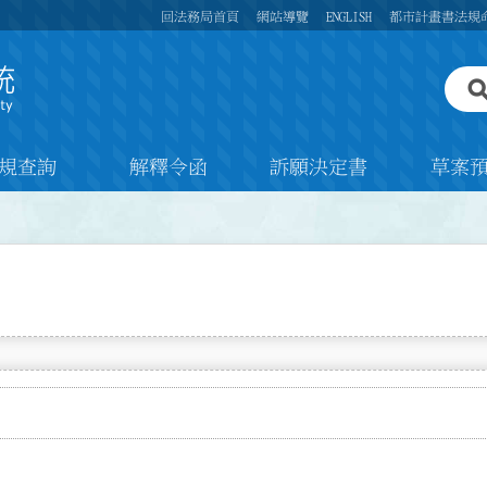
回法務局首頁
網站導覽
ENGLISH
都市計畫書法規
規查詢
解釋令函
訴願決定書
草案