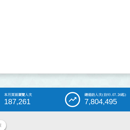
本月頁面瀏覽人次
總造訪人次
(自93.07.26起)
187,261
7,804,495
策