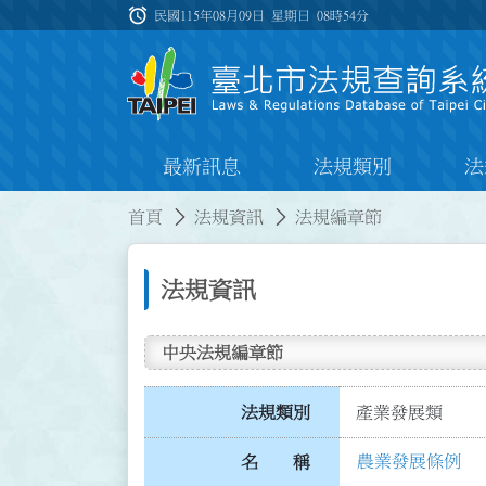
跳到主要內容
alarm
:::
民國115年08月09日 星期日
08時54分
最新訊息
法規類別
法
:::
:::
首頁
法規資訊
法規編章節
法規資訊
中央法規編章節
法規類別
產業發展類
農業發展條例
名 稱