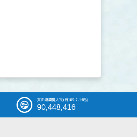
頁面總瀏覽人次
(自105.7.15起)
90,448,416