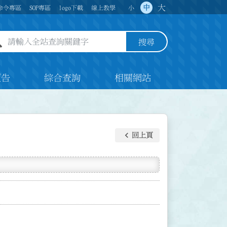
大
中
命令專區
SOP專區
logo下載
線上教學
小
全站查詢關鍵字欄位
搜尋
預告
綜合查詢
相關網站
keyboard_arrow_left
回上頁