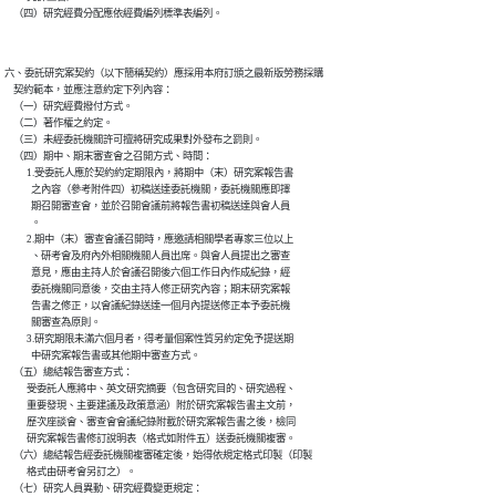
六、委託研究案契約（以下簡稱契約）應採用本府訂頒之最新版勞務採購

    契約範本，並應注意約定下列內容：

    （一）研究經費撥付方式。

    （二）著作權之約定。

    （三）未經委託機關許可擅將研究成果對外發布之罰則。

    （四）期中、期末審查會之召開方式、時間：

          1.受委託人應於契約約定期限內，將期中（末）研究案報告書

            之內容（參考附件四）初稿送達委託機關，委託機關應即擇

            期召開審查會，並於召開會議前將報告書初稿送達與會人員

            。

          2.期中（末）審查會議召開時，應邀請相關學者專家三位以上

            、研考會及府內外相關機關人員出席。與會人員提出之審查

            意見，應由主持人於會議召開後六個工作日內作成紀錄，經

            委託機關同意後，交由主持人修正研究內容；期末研究案報

            告書之修正，以會議紀錄送達一個月內提送修正本予委託機

            關審查為原則。

          3.研究期限未滿六個月者，得考量個案性質另約定免予提送期

            中研究案報告書或其他期中審查方式。

    （五）總結報告審查方式：

          受委託人應將中、英文研究摘要（包含研究目的、研究過程、

          重要發現、主要建議及政策意涵）附於研究案報告書主文前，

          歷次座談會、審查會會議紀錄附載於研究案報告書之後，檢同

          研究案報告書修訂說明表（格式如附件五）送委託機關複審。

    （六）總結報告經委託機關複審確定後，始得依規定格式印製（印製

          格式由研考會另訂之）。

    （七）研究人員異動、研究經費變更規定：
