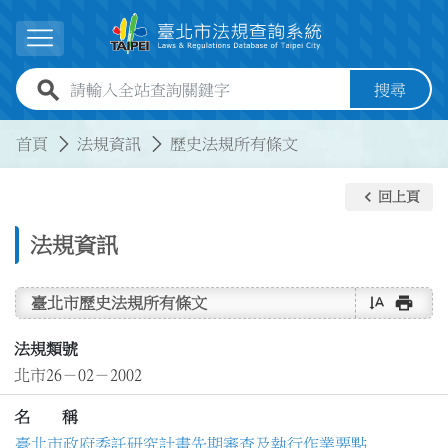
跳到主要內容
展開選單
全站查詢關鍵字欄位
搜尋
:::
:::
首頁
法規資訊
歷史法規所有條文
keyboard_arrow_left
回上頁
法規資訊
text_rotate_vertical
print
臺北市歷史法規所有條文
法規類號
北市26－02－2002
名 稱
臺北市政府委託研究計畫先期審查及執行作業要點