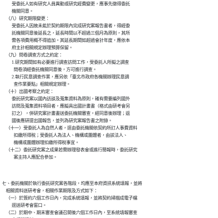
          受委託人如有研究人員異動或研究經費變更，應事先徵得委託

          機關同意。

    （八）研究期限變更：

          受委託人因故未能於契約期限內完成研究案報告書者，得經委

          託機關同意後延長之，延長時間以不超過三個月為原則，其所

          需各項費用概不得追加。其延長期間如超過會計年度，應依本

          府主計相關規定辦理預算保留。

    （九）問卷調查方式之約定：

          1.研究期間如有必要進行調查訪問工作，受委託人所擬之調查

            問卷須經委託機關同意後，方可進行調查。

          2.執行民意調查作業，應另依「臺北市政府各機關辦理民意調

            查作業要點」相關規定辦理。

    （十）出國考察之約定：

          委託研究案以國內訪談及蒐集資料為原則，確有需要編列國外

          訪問及蒐集資料項目者，應擬具出國計畫書（格式由研考會另

          訂之），併研究案計畫書送委託機關審查，經同意後辦理；返

          國後應研提出國報告，並列為研究案報告書之附錄。

    （十一）受委託人為自然人者，逕由委託機關依契約所訂人事費資料

            扣繳所得稅；受委託人為法人、機構或團體者，由該法人、

            機構或團體辦理扣繳所得稅事宜。

    （十二）委託研究案之成果若需辦理發表會或進行簡報時，委託研究

七、委託機關於執行委託研究案各階段，均應至本府資訊系統填報，並將

    相關資料送研考會，相關作業期限及方式如下：

    （一）於簽約六個工作日內，完成系統填報，並將契約掃描成電子檔

          逕送研考會窗口。

    （二）於期中、期末審查會議召開後六個工作日內，至系統填報審查
