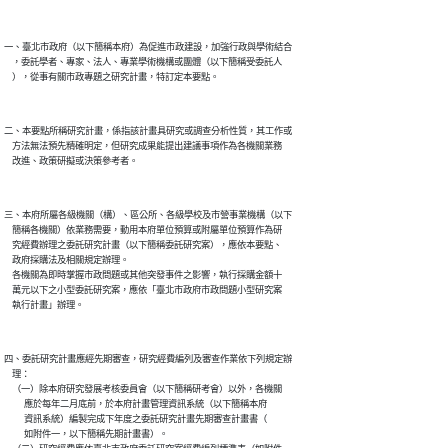
一、臺北市政府（以下簡稱本府）為促進市政建設，加強行政與學術結合

    ，委託學者、專家、法人、專業學術機構或團體（以下簡稱受委託人

二、本要點所稱研究計畫，係指該計畫具研究或調查分析性質，其工作或

    方法無法預先精確明定，但研究成果能提出建議事項作為各機關業務

三、本府所屬各級機關（構）、區公所、各級學校及市營事業機構（以下

    簡稱各機關）依業務需要，動用本府單位預算或附屬單位預算作為研

    究經費辦理之委託研究計畫（以下簡稱委託研究案），應依本要點、

    政府採購法及相關規定辦理。

    各機關為即時掌握市政問題或其他突發事件之影響，執行採購金額十

    萬元以下之小型委託研究案，應依「臺北市政府市政問題小型研究案

四、委託研究計畫應經先期審查，研究經費編列及審查作業依下列規定辦

    理：

    （一）除本府研究發展考核委員會（以下簡稱研考會）以外，各機關

          應於每年二月底前，於本府計畫管理資訊系統（以下簡稱本府

          資訊系統）編製完成下年度之委託研究計畫先期審查計畫書（

          如附件一，以下簡稱先期計畫書）。
