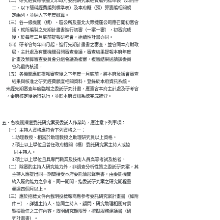
    （二）研究經費應依臺北市政府委託研究案經費編列標準表（如附件

          二，以下簡稱經費編列標準表）及本府概（預）算籌編相關規

          定編列，並納入下年度概算。

    （三）各一級機關（構）、區公所及臺北大眾捷運公司應召開初審會

          議，就所編製之先期計畫書進行初審（一案一審），初審完成

          後，於每年三月底前提報研考會，連續性計畫亦同。

    （四）研考會每年四月起，進行先期計畫書之審查，並會同本府財政

          局、主計處及有關機關召開審查會議，審查結果提報本府年度

          計畫及預算審查委員會分組會議為複審，複審結果送請該委員

          會為最終核議。

    （五）各機關應於提報審查後之下年度一月底前，將本府及議會審查

          結果與核准之研究經費額度相關資料，登錄於本府資訊系統。

    未經先期審查年度臨增之委託研究計畫，應簽會本府主計處及研考會

五、各機關擇選委託研究案受委託人作業時，應注意下列事項：

    （一）主持人資格應符合下列資格之一：

          1.助理教授、相當於助理教授之助理研究員以上資格。

          2.碩士以上學位且曾任政府機關（構）委託研究案主持人或協

            同主持人。

          3.碩士以上學位且具專門職業及技術人員高等考試及格者。

    （二）除審酌主持人研究能力外，非調查分析性質之委託研究案，其

          主持人應提出同一期間接受本府委託情形聲明書，由委託機關

          納入履約能力之參考。同一期間，指委託研究案之研究期程重

          疊達四個月以上。

    （三）應於招標文件內載明投標廠商應參考委託研究案計畫書（如附

          件三），詳述主持人、協同主持人、顧問、研究助理相關背景

          暨擬擔任之工作內容，敘明研究期限等，撰擬服務建議書（研

          究計畫書）。
