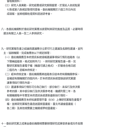
          會相關資料。

    （三）研究人員異動、研究經費或研究期限變更，於受託人依前點第

          七款或第八款規定取得同意後，委託機關應於六個工作日內完

八、各委託機關對於委託研究案應派員管制其研究進度及品質，必要時得

九、研究案報告書之結論與建議應分立即可行之建議及長期性建議，並列

    主、協辦機關，完成後應依以下規定辦理：

    （一）委託機關應至本府資訊系統填報建議事項採行情形追蹤表（以

          下簡稱追蹤表，格式如附件六），併同研究案報告書一冊、完

          整研究案報告書電子檔（機器可讀之格式），於驗收合格日起

          二個月內，函報本府核定。

    （二）經本府核定後，委託機關應將追蹤表分送本府有關機關參採，

          並確認有關機關於四個月內，於本府資訊系統登錄該研究案建

          議事項採行情形內容。

    （三）建議事項採行情形可分為已執行、部分執行、未採行及供決策

          參考四類，其中部分執行及供決策參考者，繼續列管二年，各

          有關機關每半年需至本府資訊系統更新最新採行情形。

    （四）委託機關應至本府知識管理平臺（KM）上傳研究案報告書電子

          檔，並將研究案報告書函送國家圖書館、臺北市議會圖書館（

十、委託研究案之成果由委託機關視需要辦理研究成果發表會或向市長簡
