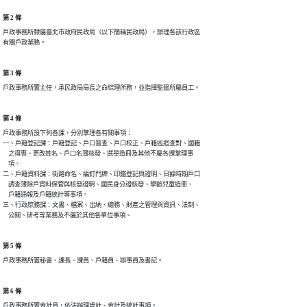
第 2 條
戶政事務所隸屬臺北市政府民政局（以下簡稱民政局），辦理各該行政區

有關戶政業務。
第 3 條
戶政事務所置主任，承民政局局長之命綜理所務，並指揮監督所屬員工。
第 4 條
戶政事務所設下列各課，分別掌理各有關事項：

一、戶籍登記課：戶籍登記、戶口普查、戶口校正、戶籍巡迴查對、國籍

    之得喪、更改姓名、戶口名簿核發、選舉造冊及其他不屬各課掌理事

    項。

二、戶籍資料課：街路命名、編釘門牌、印鑑登記與證明、日據時期戶口

    調查簿除戶資料保管與核發證明、國民身分證核發、學齡兒童造冊、

    戶籍通報及戶籍統計等事項。

三、行政庶務課：文書、檔案、出納、總務、財產之管理與資訊、法制、

    公關、研考等業務及不屬於其他各單位事項。
第 5 條
戶政事務所置秘書、課長、課員、戶籍員、辦事員及書記。
第 6 條
戶政事務所置會計員，依法辦理歲計、會計及統計事項。