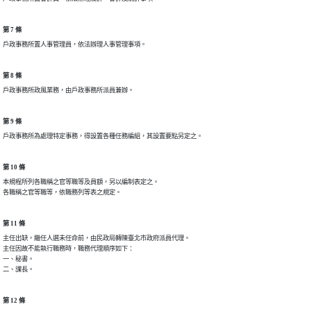
第 7 條
戶政事務所置人事管理員，依法辦理人事管理事項。
第 8 條
戶政事務所政風業務，由戶政事務所派員兼辦。
第 9 條
戶政事務所為處理特定事務，得設置各種任務編組，其設置要點另定之。
第 10 條
本規程所列各職稱之官等職等及員額，另以編制表定之。

各職稱之官等職等，依職務列等表之規定。
第 11 條
主任出缺，繼任人選未任命前，由民政局轉陳臺北市政府派員代理。

主任因故不能執行職務時，職務代理順序如下：

一、秘書。

二、課長。
第 12 條