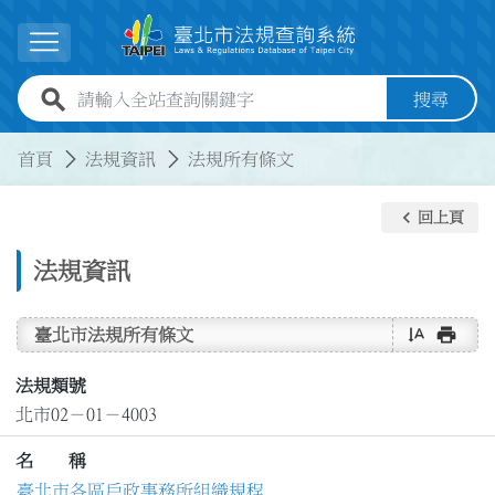
跳到主要內容
展開選單
全站查詢關鍵字欄位
搜尋
:::
:::
首頁
法規資訊
法規所有條文
keyboard_arrow_left
回上頁
法規資訊
text_rotate_vertical
print
臺北市法規所有條文
法規類號
北市02－01－4003
名 稱
臺北市各區戶政事務所組織規程