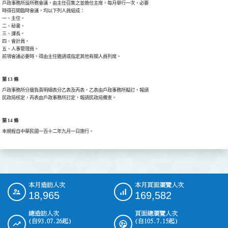
戶政事務所設所務會議，由主任召集之並擔任主席，每月舉行一次，必要

時得召開臨時會議，均以下列人員組成：

一、主任。

二、秘書。

三、課長。

四、會計員。

五、人事管理員。

前項會議必要時，得由主任邀請或指定其他有關人員列席。
第 13 條
戶政事務所分層負責明細表分乙表及丙表，乙表由戶政事務所擬訂，報請

民政局核定，丙表由戶政事務所訂定，報請民政局備查。
第 14 條
本規程自中華民國一百十二年九月一日施行。
本月造訪人次
本月頁面瀏覽人次
:::
18,965
169,582
總造訪人次
頁面總瀏覽人次
(自93.07.26起)
(自105.7.15起)