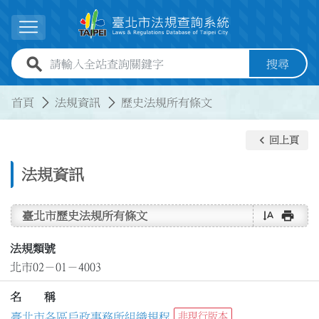
跳到主要內容
展開選單
全站查詢關鍵字欄位
搜尋
:::
:::
首頁
法規資訊
歷史法規所有條文
keyboard_arrow_left
回上頁
法規資訊
text_rotate_vertical
print
臺北市歷史法規所有條文
法規類號
北市02－01－4003
名 稱
臺北市各區戶政事務所組織規程
非現行版本