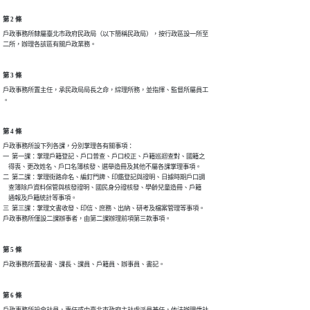
第 2 條
戶政事務所隸屬臺北市政府民政局（以下簡稱民政局），按行政區設一所至

二所，辦理各該區有關戶政業務。
第 3 條
戶政事務所置主任，承民政局局長之命，綜理所務，並指揮、監督所屬員工

。
第 4 條
戶政事務所設下列各課，分別掌理各有關事項：

一  第一課：掌理戶籍登記、戶口普查、戶口校正、戶籍巡迴查對、國籍之

    得喪、更改姓名、戶口名簿核發、選舉造冊及其他不屬各課掌理事項。

二  第二課：掌理街路命名、編釘門牌、印鑑登記與證明、日據時期戶口調

    查簿除戶資料保管與核發證明、國民身分證核發、學齡兒童造冊、戶籍

    通報及戶籍統計等事項。

三  第三課：掌理文書收發、印信、庶務、出納、研考及檔案管理等事項。

戶政事務所僅設二課辦事者，由第二課辦理前項第三款事項。
第 5 條
戶政事務所置秘書、課長、課員、戶籍員、辦事員、書記。
第 6 條