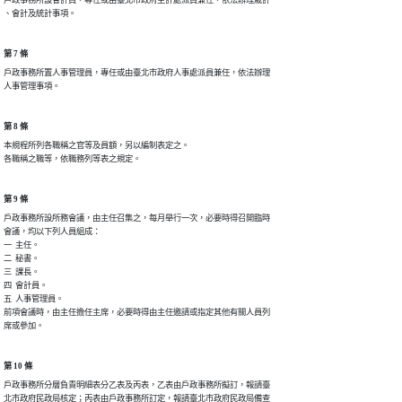
戶政事務所設會計員，專任或由臺北市政府主計處派員兼任，依法辦理歲計

、會計及統計事項。
第 7 條
戶政事務所置人事管理員，專任或由臺北市政府人事處派員兼任，依法辦理

人事管理事項。
第 8 條
本規程所列各職稱之官等及員額，另以編制表定之。

各職稱之職等，依職務列等表之規定。
第 9 條
戶政事務所設所務會議，由主任召集之，每月舉行一次，必要時得召開臨時

會議，均以下列人員組成：

一  主任。

二  秘書。

三  課長。

四  會計員。

五  人事管理員。

前項會議時，由主任擔任主席，必要時得由主任邀請或指定其他有關人員列

席或參加。
第 10 條
戶政事務所分層負責明細表分乙表及丙表，乙表由戶政事務所擬訂，報請臺

北市政府民政局核定；丙表由戶政事務所訂定，報請臺北市政府民政局備查
