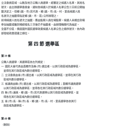
立法委員區域、山胞及地方公職人員選舉，經審定之候選人名單，其姓名

號次，由主辦選舉委員會，通知各候選人於候選人名單公告三日前公開抽

籤決定之。但鄉 (鎮、市) 民代表、鄉 (鎮、市) 長、村、里長候選人姓

名號次之抽籤得指定鄉 (鎮、市、區) 公所辦理之。

前項候選人姓名號次之抽籤，應由監察人員在場監察。候選人未親自到場

參加抽籤或雖到場經唱名三次後仍不抽籤者，由辦理機關代為抽定。

全國不分區、僑居國外國民選舉政黨候選人名單公告之順序號次，依內政

部發給政黨證書之順位。
第 四 節 選舉區
第 39 條
公職人員選舉，其選舉區依左列規定：

一  國民大會代表由直轄市及縣 (市) 選出者，以其行政區域為選舉區，

    並得在其行政區域內劃分選舉區。

二  立法委員由省 (市) 選出者，以其行政區域為選舉區，並得在其行政

    區域內劃分選舉區。

三  省議員由縣 (市) 選出者，以其行政區域為選舉區；直轄市議員選舉

    以其行政區域為選舉區，並得各在其行政區域內劃分選舉區。

四  縣 (市) 議員、鄉 (鎮、市) 民代表選舉以其行政區域為選舉區，並

    得各在其行政區域內劃分選舉區。

五  省 (市) 長、縣 (市) 長、鄉 (鎮、市) 長、村、里長選舉各依其行

    政區域為選舉區。
第 40 條
（刪除）