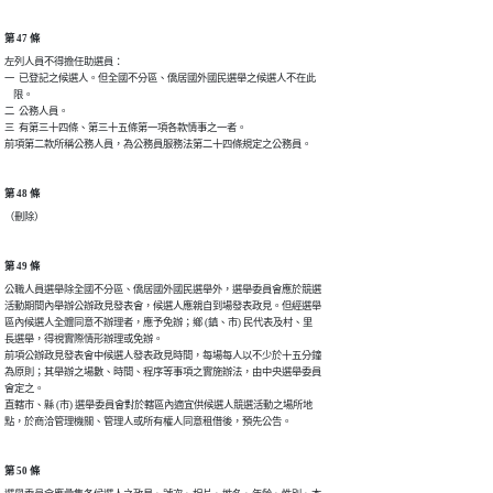
第 47 條
左列人員不得擔任助選員：

一  已登記之候選人。但全國不分區、僑居國外國民選舉之候選人不在此

    限。

二  公務人員。

三  有第三十四條、第三十五條第一項各款情事之一者。

前項第二款所稱公務人員，為公務員服務法第二十四條規定之公務員。
第 48 條
（刪除）
第 49 條
公職人員選舉除全國不分區、僑居國外國民選舉外，選舉委員會應於競選

活動期間內舉辦公辦政見發表會，候選人應親自到場發表政見。但經選舉

區內候選人全體同意不辦理者，應予免辦；鄉 (鎮、市) 民代表及村、里

長選舉，得視實際情形辦理或免辦。

前項公辦政見發表會中候選人發表政見時間，每場每人以不少於十五分鐘

為原則；其舉辦之場數、時間、程序等事項之實施辦法，由中央選舉委員

會定之。

直轄市、縣 (市) 選舉委員會對於轄區內適宜供候選人競選活動之場所地

點，於商洽管理機關、管理人或所有權人同意租借後，預先公告。
第 50 條