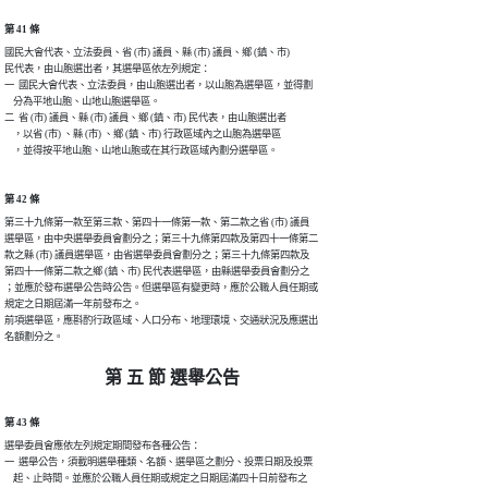
第 41 條
國民大會代表、立法委員、省 (市) 議員、縣 (市) 議員、鄉 (鎮、市)

民代表，由山胞選出者，其選舉區依左列規定：

一  國民大會代表、立法委員，由山胞選出者，以山胞為選舉區，並得劃

    分為平地山胞、山地山胞選舉區。

二  省 (市) 議員、縣 (市) 議員、鄉 (鎮、市) 民代表，由山胞選出者

    ，以省 (市) 、縣 (市) 、鄉 (鎮、市) 行政區域內之山胞為選舉區

    ，並得按平地山胞、山地山胞或在其行政區域內劃分選舉區。
第 42 條
第三十九條第一款至第三款、第四十一條第一款、第二款之省 (市) 議員

選舉區，由中央選舉委員會劃分之；第三十九條第四款及第四十一條第二

款之縣 (市) 議員選舉區，由省選舉委員會劃分之；第三十九條第四款及

第四十一條第二款之鄉 (鎮、市) 民代表選舉區，由縣選舉委員會劃分之

；並應於發布選舉公告時公告。但選舉區有變更時，應於公職人員任期或

規定之日期屆滿一年前發布之。

前項選舉區，應斟酌行政區域、人口分布、地理環境、交通狀況及應選出

名額劃分之。
第 五 節 選舉公告
第 43 條
選舉委員會應依左列規定期間發布各種公告：

一  選舉公告，須載明選舉種類、名額、選舉區之劃分、投票日期及投票

    起、止時間。並應於公職人員任期或規定之日期屆滿四十日前發布之
