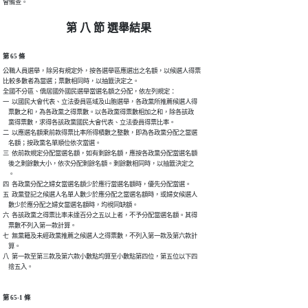
會備查。
第 八 節 選舉結果
第 65 條
公職人員選舉，除另有規定外，按各選舉區應選出之名額，以候選人得票

比較多數者為當選；票數相同時，以抽籤決定之。

全國不分區、僑居國外國民選舉當選名額之分配，依左列規定：

一  以國民大會代表、立法委員區域及山胞選舉，各政黨所推薦候選人得

    票數之和，為各政黨之得票數。以各政黨得票數相加之和，除各該政

    黨得票數，求得各該政黨國民大會代表、立法委員得票比率。

二  以應選名額乘前款得票比率所得積數之整數，即為各政黨分配之當選

    名額；按政黨名單順位依次當選。

三  依前款規定分配當選名額，如有剩餘名額，應按各政黨分配當選名額

    後之剩餘數大小，依次分配剩餘名額。剩餘數相同時，以抽籤決定之

    。

四  各政黨分配之婦女當選名額少於應行當選名額時，優先分配當選。

五  政黨登記之候選人名單人數少於應分配之當選名額時，或婦女候選人

    數少於應分配之婦女當選名額時，均視同缺額。

六  各該政黨之得票比率未達百分之五以上者，不予分配當選名額。其得

    票數不列入第一款計算。

七  無黨籍及未經政黨推薦之候選人之得票數，不列入第一款及第六款計

    算。

八  第一款至第三款及第六款小數點均算至小數點第四位，第五位以下四

    捨五入。
第 65-1 條