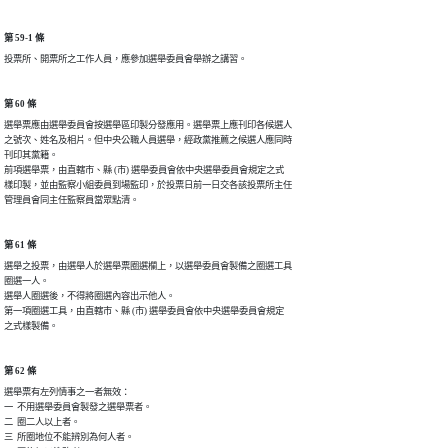
第 59-1 條
投票所、開票所之工作人員，應參加選舉委員會舉辦之講習。
第 60 條
選舉票應由選舉委員會按選舉區印製分發應用。選舉票上應刊印各候選人

之號次、姓名及相片。但中央公職人員選舉，經政黨推薦之候選人應同時

刊印其黨籍。

前項選舉票，由直轄市、縣 (市) 選舉委員會依中央選舉委員會規定之式

樣印製，並由監察小組委員到場監印，於投票日前一日交各該投票所主任

管理員會同主任監察員當眾點清。
第 61 條
選舉之投票，由選舉人於選舉票圈選欄上，以選舉委員會製備之圈選工具

圈選一人。

選舉人圈選後，不得將圈選內容出示他人。

第一項圈選工具，由直轄市、縣 (市) 選舉委員會依中央選舉委員會規定

之式樣製備。
第 62 條
選舉票有左列情事之一者無效：

一  不用選舉委員會製發之選舉票者。

二  圈二人以上者。

三  所圈地位不能辨別為何人者。
