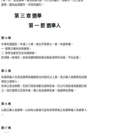
) 長、村、里長選舉、罷免由鄉 (鎮、市) 公所編列，直轄市、市之里長

選舉、罷免由直轄市、市政府編列。
第 三 章 選舉
第 一 節 選舉人
第 14 條
中華民國國民，年滿二十歲，無左列情事之一者，有選舉權。

一  禠奪公權尚未復權者。

二  受禁治產宣告尚未撤銷者。

前項第一款情形，如係戒嚴時期依懲治叛亂條例判決者，不在此限。
第 15 條
有選舉權人在各該選舉區繼續居住四個月以上者，為公職人員選舉各該選

舉區之選舉人。

前項之居住期間，在其行政區域劃分選舉區者，仍以行政區域為範圍計算

之。但於選舉公告發布後，遷入各該選舉區者，無選舉投票權。
第 16 條
山胞公職人員選舉，以具有山胞身分並有前條資格之有選舉權人為選舉人

。
第 17 條