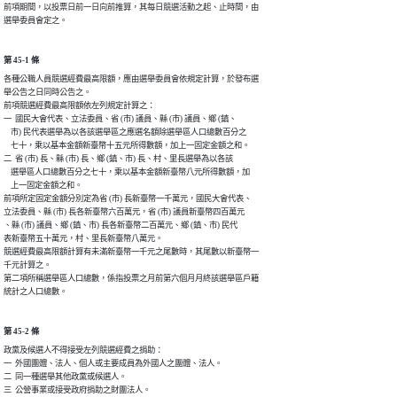
前項期間，以投票日前一日向前推算，其每日競選活動之起、止時間，由

選舉委員會定之。
第 45-1 條
各種公職人員競選經費最高限額，應由選舉委員會依規定計算，於發布選

舉公告之日同時公告之。

前項競選經費最高限額依左列規定計算之：

一  國民大會代表、立法委員、省 (市) 議員、縣 (市) 議員、鄉 (鎮、

    市) 民代表選舉為以各該選舉區之應選名額除選舉區人口總數百分之

    七十，乘以基本金額新臺幣十五元所得數額，加上一固定金額之和。

二  省 (市) 長、縣 (市) 長、鄉 (鎮、市) 長、村、里長選舉為以各該

    選舉區人口總數百分之七十，乘以基本金額新臺幣八元所得數額，加

    上一固定金額之和。

前項所定固定金額分別定為省 (市) 長新臺幣一千萬元，國民大會代表、

立法委員、縣 (市) 長各新臺幣六百萬元，省 (市) 議員新臺幣四百萬元

、縣 (市) 議員、鄉 (鎮、市) 長各新臺幣二百萬元、鄉 (鎮、市) 民代

表新臺幣五十萬元，村、里長新臺幣八萬元。

競選經費最高限額計算有未滿新臺幣一千元之尾數時，其尾數以新臺幣一

千元計算之。

第二項所稱選舉區人口總數，係指投票之月前第六個月月終該選舉區戶籍

統計之人口總數。
第 45-2 條
政黨及候選人不得接受左列競選經費之捐助：

一  外國團體、法人、個人或主要成員為外國人之團體、法人。

二  同一種選舉其他政黨或候選人。

三  公營事業或接受政府捐助之財團法人。