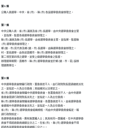
第 6 條
公職人員選舉，中央、省 (市) 、縣 (市) 各設選舉委員會辦理之。
第 7 條
中央公職人員、省 (市) 議員及省 (市) 長選舉，由中央選舉委員會主管

，並指揮、監督各級選舉委員會辦理之。

縣 (市) 議員及縣 (市) 長選舉，由省選舉委員會主管，並指揮、監督縣

 (市) 選舉委員會辦理之。

鄉 (鎮、市) 民代表及鄉 (鎮、市) 長選舉，由縣選舉委員會辦理之。

村、里長選舉，由各該直轄市、縣 (市) 選舉委員會辦理之。

第二項至第四項之選舉，並受上級選舉委員會之監督。

辦理選舉期間，直轄市、縣 (市) 選舉委員會並於鄉 (鎮、市、區) 設辦

理選務單位。
第 8 條
中央選舉委員會隸屬行政院，置委員若干人，由行政院院長提請總統派充

之，並指定一人為主任委員；其組織另以法律定之。

省 (市) 選舉委員會隸屬中央選舉委員會，各置委員若干人，由中央選舉

委員會提請行政院院長派充之，並指定一人為主任委員。

縣 (市) 選舉委員會隸屬省選舉委員會，各置委員若干人，由省選舉委員

會遴報中央選舉委員會派充之，並指定一人為主任委員。

省 (市) 、縣 (市) 選舉委員會組織規程，均由中央選舉委員會擬定，報

請行政院核定。

各選舉委員會委員，應有無黨籍人士；其具有同一黨籍者，在中央選舉委

員會不得超過委員總額五分之二，在省 (市) 、縣 (市) 選舉委員會不得

超過各該選舉委員會委員總額二分之一。
