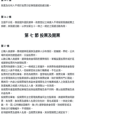
第 56-1 條
政黨及任何人不得於投票日從事競選或助選活動。
第 56-2 條
全國不分區、僑居國外國民選舉，政黨登記之候選人不得接受競選經費之

捐贈；其競選活動，以參加第五十一條之一規定之競選活動為限。
第 七 節 投票及開票
第 57 條
公職人員選舉，應視選舉區廣狹及選舉人分布情形，就機關、學校、公共

場所或其他適當處所，分設投票所。

山胞公職人員選舉，選舉委員會得斟酌實際情形，單獨設置投票所或於區

域選舉投票所內辦理投票。

投票所除選舉人及第二十一條規定之家屬外，未佩帶各級選舉委員會製發

標誌之人員不得進入。但檢察官依法執行職務者，不在此限。

投票所於投票完畢後，即改為開票所，當眾唱名開票。開票完畢，開票所

主任管理員與主任監察員即以書面宣布開票結果，除於開票所門口張貼，

應將同一內容之投開票報告表副本當場簽名交付推薦候選人之政黨及未受

政黨推薦之候選人所指派之人員，其領取以一份為限。

各開票所書面開票結果報告如與投開票報告表不同時，應以投開票報告表

內容為準。

投開票完畢後，投開票所主任管理員應會同主任監察員，將選舉票按用餘

票、有效票、無效票及選舉人名冊分別包封、簽名或蓋章，一併送交鄉 (

鎮、市、區) 公所轉送直轄市、縣 (市) 選舉委員會保管，除檢察官或法

院依法行使職權外，不得開拆。

前項選舉票及選舉人名冊，自開票完畢後，其保管期間之規定如下：
