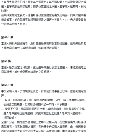
，自喪失黨籍之日起，喪失其當選資格；其所遺缺額，由該政黨登記之候

選人名單按順位依次遞補；如該政黨登記之候選人名單無人遞補時，視同

缺額。

前項政黨黨籍之喪失，應由所屬政黨檢附黨籍喪失證明書，向中央選舉委

員會備案，並自黨籍喪失證明書送達之日起十五日內，由中央選舉委員會

公告遞補當選人名單。
第 67-1 條
當選人兼具外國國籍者，應於當選後就職前放棄外國國籍；逾期未放棄者

，視為當選無效；其所遺缺額，依前條規定辦理。
第 68 條
當選人應於規定之日就職，重行選舉或重行投票之當選人，未能於規定之

日就職者，其任期仍應自該規定之日起算。
第 68-1 條
中央公職人員，於就職後因死亡、辭職或其他事由出缺時，依左列規定辦

理：

一  區域、山胞選出者，同一選舉區內缺額達二分之一時，應由中央選舉

    委員會定期補選。但其所遺任期不足一年時，不予補選。

二  全國不分區、僑居國外國民選出者，其所遺缺額，由該政黨登記之候

    選人名單按順位依序遞補；如該政黨登記之候選人名單無人遞補時，

    視同缺額。

全國不分區、僑居國外國民選出之中央公職人員，在就職後喪失其所屬政

黨黨籍者，自喪失黨籍之日起，喪失其中央公職人員資格，由中央選舉委

員會函請國民大會或立法院予以註銷。其所遺缺額，由該政黨登記之候選
