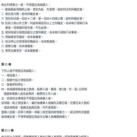
有左列情事之一者，不得登記為候選人：

一  動員戡亂時期終止後，曾犯內亂、外患罪，經依刑法判刑確定者。

二  曾犯貪污罪，經判刑確定者。

三  曾犯刑法第一百四十二條、第一百四十四條之罪，經判刑確定者。

四  犯前三款以外之罪，判處有期徒刑以上之刑確定，尚未執行或執行未

　  畢者。但受緩刑宣告者，不在此限。

五  受保安處分或感訓處分之裁判確定，尚未執行或執行未畢者。

六  受破產宣告確定，尚未復權者。

七  依法停止任用或受休職處分，尚未期滿者。

八  褫奪公權，尚未復權者。

九  受禁治產宣告，尚未撤銷者。
第 35 條
下列人員不得登記為候選人：

一、現役軍人。

二、服替代役之現役役男。

三、軍事學校學生。

四、各級選舉委員會之委員、監察人員、職員、鄉 (鎮、市、區) 公所辦

    理選舉事務人員及投票所、開票所工作人員。

五、依其他法律規定不得登記為候選人者。

前項第一款之現役軍人，屬於後備軍人或補充兵應召者，在應召未入營前

，或係受教育、勤務及點閱召集，均不受限制。

當選人因第一百零三條第一項第二款至第四款情事之一，經法院判決當選

無效確定者，不得申請登記為該次公職人員補選候選人。
第 35-1 條
依法設立之政黨，得推薦候選人參加公職人員選舉，經政黨推薦之候選人
