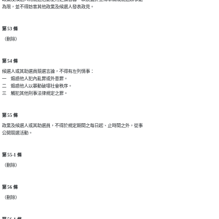
為限，並不得妨害其他政黨及候選人發表政見。
第 53 條
（刪除）
第 54 條
候選人或其助選員競選言論，不得有左列情事：

一　煽惑他人犯內亂罪或外患罪。

二　煽惑他人以暴動破壞社會秩序。

三　觸犯其他刑事法律規定之罪。
第 55 條
政黨及候選人或其助選員，不得於規定期間之每日起、止時間之外，從事

公開競選活動。
第 55-1 條
（刪除）
第 56 條
（刪除）