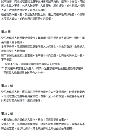
記申請書，向原受理登記之選舉委員會撤回或更換，逾期不予受理。其候

選人名單之更換，包括人數變更、人員異動、順位調整，其有新增之候選

人者，政黨應依規定繳交表件及保證金。

經登記為候選人者，於登記期間截止後，遷出其選舉區或除籍者，不影響

其候選人資格，並仍在原選舉區行使選舉權。
第 38 條
登記為候選人時應繳納保證金；其數額由選舉委員會先期公告。但村、里

長候選人免予繳納。

全國不分區、僑居國外國民選舉候選人之保證金，依公告數額，由登記之

政黨按登記人數繳納。

前二項保證金應於公告當選人名單後十日內發還。但有左列情事之一者，

不予發還：

一  全國不分區、僑居國外國民選舉候選人未當選者。

二  其他選舉未當選之候選人，得票不足各該選舉區應選出名額除該選舉

    區選舉人總數所得商數百分之十者。
第 38-1 條
登記為候選人時，應備具選舉委員會規定之表件及保證金，於規定時間內

，向受理登記之選舉委員會辦理。表件不全、不符規定、保證金不足或未

於規定時間內辦理者，應拒絕受理。
第 38-2 條
各種公職人員選舉候選人資格，應由主管選舉委員會審定。

全國不分區、僑居國外國民選舉，政黨所提名單中之候選人，經審查有不

符合規定者，應予以剔除，其名單所排列之順位由後依序遞補。
