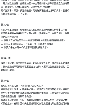
，應為該政黨黨員，並檢附加蓋中央主管機關發給該政黨圖記之政黨推薦

書，於候選人申請登記期間內，向選舉委員會辦理登記。

前項推薦書，應於申請登記候選人時繳送受理登記之選舉委員會，登記期

間截止後補送者，不予受理。
第 36 條
候選人名單公告後，經發現候選人在公告前或投票前有左列情事之一者，

投票前由選舉委員會撤銷其候選人登記；當選後依第一百零三條之一規定

提起當選無效之訴：

一  候選人資格不合第三十一條規定或候選人檢覈合格資格被撤銷者。

二  有第三十四條或第三十五條第一項、第四項之情事者。

三  依第八十五條第一項規定不得登記為候選人者。
第 36-1 條
候選人登記截止後至選舉投票前，如有因候選人死亡，致該選舉區之候選

人數未超過或不足該選舉區應選出之名額時，應即公告停止選舉活動，並

定期重行選舉。
第 37 條
經登記為候選人者，不得撤回其候選人登記。

經政黨推薦之區域、山胞選舉候選人，政黨得於登記期間截止前，備具加

蓋中央主管機關發給該政黨圖記之政黨撤回推薦書，向原受理登記之選舉

委員會撤回推薦，逾期不予受理。

經政黨登記之全國不分區、僑居國外國民選舉候選人名單，政黨得於登記

期間截止前，備具加蓋中央主管機關發給該政黨圖記之政黨撤回或更換登
