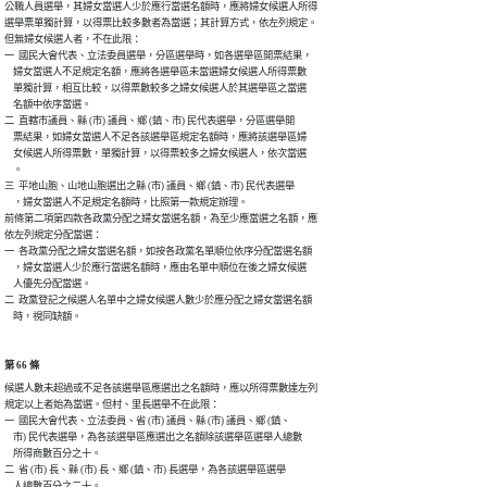
公職人員選舉，其婦女當選人少於應行當選名額時，應將婦女候選人所得

選舉票單獨計算，以得票比較多數者為當選；其計算方式，依左列規定。

但無婦女候選人者，不在此限：

一  國民大會代表、立法委員選舉，分區選舉時，如各選舉區開票結果，

    婦女當選人不足規定名額，應將各選舉區未當選婦女候選人所得票數

    單獨計算，相互比較，以得票數較多之婦女候選人於其選舉區之當選

    名額中依序當選。

二  直轄市議員、縣 (市) 議員、鄉 (鎮、市) 民代表選舉，分區選舉開

    票結果，如婦女當選人不足各該選舉區規定名額時，應將該選舉區婦

    女候選人所得票數，單獨計算，以得票較多之婦女候選人，依次當選

    。

三  平地山胞、山地山胞選出之縣 (市) 議員、鄉 (鎮、市) 民代表選舉

    ，婦女當選人不足規定名額時，比照第一款規定辦理。

前條第二項第四款各政黨分配之婦女當選名額，為至少應當選之名額，應

依左列規定分配當選：

一  各政黨分配之婦女當選名額，如按各政黨名單順位依序分配當選名額

    ，婦女當選人少於應行當選名額時，應由名單中順位在後之婦女候選

    人優先分配當選。

二  政黨登記之候選人名單中之婦女候選人數少於應分配之婦女當選名額

    時，視同缺額。
第 66 條
候選人數未超過或不足各該選舉區應選出之名額時，應以所得票數達左列

規定以上者始為當選。但村、里長選舉不在此限：

一  國民大會代表、立法委員、省 (市) 議員、縣 (市) 議員、鄉 (鎮、

    市) 民代表選舉，為各該選舉區應選出之名額除該選舉區選舉人總數

    所得商數百分之十。

二  省 (市) 長、縣 (市) 長、鄉 (鎮、市) 長選舉，為各該選舉區選舉

    人總數百分之二十。
