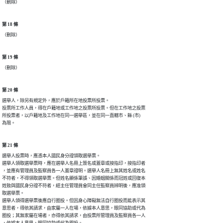
（刪除）
第 18 條
（刪除）
第 19 條
（刪除）
第 20 條
選舉人，除另有規定外，應於戶籍所在地投票所投票。

投票所工作人員，得在戶籍地或工作地之投票所投票。但在工作地之投票

所投票者，以戶籍地及工作地在同一選舉區，並在同一直轄市、縣 (市)

為限。
第 21 條
選舉人投票時，應憑本人國民身分證領取選舉票。

選舉人領取選舉票時，應在選舉人名冊上簽名或蓋章或按指印，按指印者

，並應有管理員及監察員各一人蓋章證明。選舉人名冊上無其姓名或姓名

不符者，不得領取選舉票。但姓名顯係筆誤、因婚姻關係而冠姓或回復本

姓致與國民身分證不符者，經主任管理員會同主任監察員辨明後，應准領

取選舉票。

選舉人領得選舉票後應自行圈投。但因身心障礙無法自行圈投而能表示其

意思者，得依其請求，由家屬一人在場，依據本人意思，眼同協助或代為

圈投；其無家屬在場者，亦得依其請求，由投票所管理員及監察員各一人
