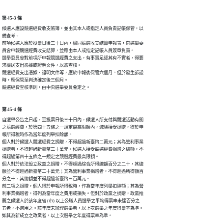
第 45-3 條
候選人應設競選經費收支帳簿，並由其本人或指定人員負責記帳保管，以

備查考。

前項候選人應於投票日後三十日內，檢同競選收支結算申報表，向選舉委

員會申報競選經費收支結算，並應由本人或指定記帳人員簽章負責。

選舉委員會對前項所申報競選經費之支出，有事實足認其有不實者，得要

求檢送支出憑據或證明文件，以憑查核。

競選經費支出憑據、證明文件等，應於申報後保管六個月。但於發生訴訟

時，應保管至判決確定後三個月。

競選經費查核準則，由中央選舉委員會定之。
第 45-4 條
自選舉公告之日起，至投票日後三十日內，候選人所支付與競選活動有關

之競選經費，於第四十五條之一規定最高限額內，減除接受捐贈，得於申

報所得稅時作為當年度列舉扣除額。

個人對於候選人競選經費之捐贈，不得超過新臺幣二萬元；其為營利事業

捐贈者，不得超過新臺幣三十萬元。候選人接受競選經費捐贈之總額，不

得超過第四十五條之一規定之競選經費最高限額。

個人對於依法設立政黨之捐贈，不得超過綜合所得總額百分之二十，其總

額並不得超過新臺幣二十萬元；其為營利事業捐贈者，不得超過所得額百

分之十，其總額並不得超過新臺幣三百萬元。

前二項之捐贈，個人得於申報所得稅時，作為當年度列舉扣除額；其為營

利事業捐贈者，得列為當年度之費用或損失。但對於政黨之捐贈，政黨推

薦之候選人於該年度省 (市) 以上公職人員選舉之平均得票率未達百分之

五者，不適用之。該年度未辦理選舉者，以上次選舉之年度得票率為準。

如其為新成立之政黨者，以上次選舉之年度得票率為準。
