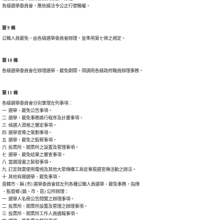
各級選舉委員會，應依據法令公正行使職權。
第 9 條
公職人員罷免，由各級選舉委員會辦理，並準用第七條之規定。
第 10 條
各級選舉委員會在辦理選舉、罷免期間，得調用各級政府職員辦理事務。
第 11 條
各級選舉委員會分別掌理左列事項：

一  選舉、罷免公告事項。

二  選舉、罷免事務進行程序及計畫事項。

三  候選人資格之審定事項。

四  選舉宣導之策劃事項。

五  選舉、罷免之監察事項。

六  投票所、開票所之設置及管理事項。

七  選舉、罷免結果之審查事項。

八  當選證書之製發事項。

九  訂定政黨使用電視及其他大眾傳播工具從事競選宣傳活動之辦法。

十  其他有關選舉、罷免事項。

直轄市、縣 (市) 選舉委員會就左列各種公職人員選舉、罷免事務，指揮

、監督鄉 (鎮、市、區) 公所辦理：

一  選舉人名冊公告閱覽之辦理事項。

二  投票所、開票所設置及管理之辦理事項。

三  投票所、開票所工作人員遴報事項。
