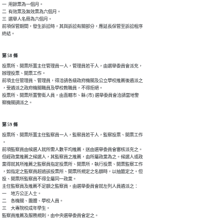
一  用餘票為一個月。

二  有效票及無效票為六個月。

三  選舉人名冊為六個月。

前項保管期間，發生訴訟時，其與訴訟有關部分，應延長保管至訴訟程序

終結。
第 58 條
投票所、開票所置主任管理員一人，管理員若干人，由選舉委員會派充，

辦理投票、開票工作。

前項主任管理員、管理員，得洽請各級政府機關及公立學校推薦後遴派之

，受遴派之政府機關職員及學校教職員，不得拒絕。

投票所、開票所置警衛人員，由直轄市、縣 (市) 選舉委員會洽請當地警

察機關調派之。
第 59 條
投票所、開票所置主任監察員一人，監察員若干人，監察投票、開票工作

。

前項監察員由候選人就所需人數平均推薦，送由選舉委員會審核派充之。

但經政黨推薦之候選人，其監察員之推薦，由所屬政黨為之。候選人或政

黨得就其所推薦之監察員指定投票所、開票所，執行投票、開票監察工作

，如指定之監察員超過該投票所、開票所規定之名額時，以抽籤定之。但

投、開票所監察員不得全屬同一政黨。

主任監察員及推薦不足額之監察員，由選舉委員會就左列人員遴派之：

一　地方公正人士。

二　各機關、團體、學校人員。

三　大專院校成年學生。

監察員推薦及服務規則，由中央選舉委員會定之。