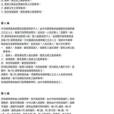
四  選舉、罷免票之轉發事項。

五  選舉公報及投票通知單之分發事項。

六  選舉法令之宣導事項。

七  其他有關選舉、罷免事務之辦理事項。
第 12 條
中央選舉委員會置巡迴監察員若干人，由中央選舉委員會遴選具有選舉權

之公正人士，報請行政院院長聘任，並指定一人為召集人；直轄市、縣 (

市) 選舉委員會各設監察小組，置小組委員若干人，由直轄市選舉委員會

及縣 (市) 選舉委員會，分別遴選具有選舉權之公正人士，報請中央選舉

委員會及省選舉委員會聘任，並各指定一人為召集人，執行左列事項：

一　候選人、助選員、罷免案提議人、被罷免人違反選舉、罷免法規之監

    察事項。

二　選舉人、罷免案投票人違反選舉、罷免法規之監察事項。

三　辦理選舉、罷免事務人員違法之監察事項。

四　其他有關選舉、罷免監察事項。

前項巡迴監察員、監察小組委員，均為無給職。其任期及人數於中央、直

轄市、縣 (市) 選舉委員會組織規程規定之。

直轄市、縣 (市) 選舉委員會，得遴聘具有選舉權之公正人士為政見發表

會監察員，執行有關政見發表之監察事項。

各級選舉委員會執行監察職務準則，由中央選舉委員會定之。
第 13 條
各級選舉委員會之經費預算，其年度經常費，由中央政府統籌編列；其辦

理選舉、罷免所需經費，中央公職人員選舉、罷免由中央政府編列，直轄

市議員、直轄市長選舉、罷免由直轄市政府編列，縣 (市) 議員、縣 (市

) 長選舉、罷免由縣 (市) 政府編列，鄉 (鎮、市) 民代表、鄉 (鎮、市
