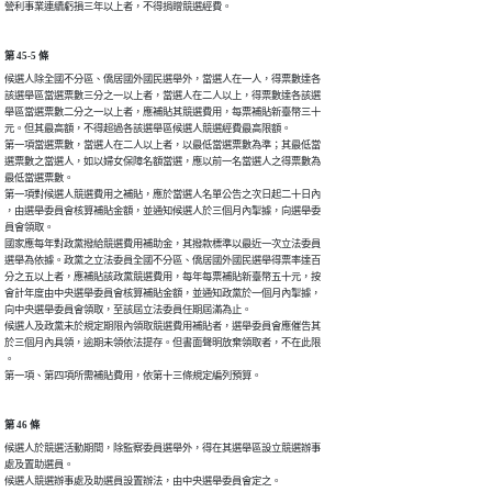
營利事業連續虧損三年以上者，不得捐贈競選經費。
第 45-5 條
候選人除全國不分區、僑居國外國民選舉外，當選人在一人，得票數達各

該選舉區當選票數三分之一以上者，當選人在二人以上，得票數達各該選

舉區當選票數二分之一以上者，應補貼其競選費用，每票補貼新臺幣三十

元。但其最高額，不得超過各該選舉區候選人競選經費最高限額。

第一項當選票數，當選人在二人以上者，以最低當選票數為準；其最低當

選票數之當選人，如以婦女保障名額當選，應以前一名當選人之得票數為

最低當選票數。

第一項對候選人競選費用之補貼，應於當選人名單公告之次日起二十日內

，由選舉委員會核算補貼金額，並通知候選人於三個月內掣據，向選舉委

員會領取。

國家應每年對政黨撥給競選費用補助金，其撥款標準以最近一次立法委員

選舉為依據。政黨之立法委員全國不分區、僑居國外國民選舉得票率達百

分之五以上者，應補貼該政黨競選費用，每年每票補貼新臺幣五十元，按

會計年度由中央選舉委員會核算補貼金額，並通知政黨於一個月內掣據，

向中央選舉委員會領取，至該屆立法委員任期屆滿為止。

候選人及政黨未於規定期限內領取競選費用補貼者，選舉委員會應催告其

於三個月內具領，逾期未領依法提存。但書面聲明放棄領取者，不在此限

。

第一項、第四項所需補貼費用，依第十三條規定編列預算。
第 46 條
候選人於競選活動期間，除監察委員選舉外，得在其選舉區設立競選辦事

處及置助選員。

候選人競選辦事處及助選員設置辦法，由中央選舉委員會定之。