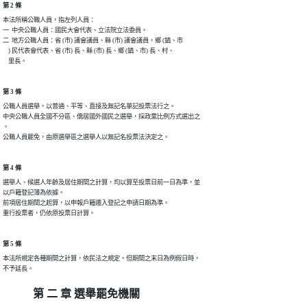
第 2 條
本法所稱公職人員，指左列人員：

一  中央公職人員：國民大會代表、立法院立法委員。

二  地方公職人員：省 (市) 議會議員、縣 (市) 議會議員，鄉 (鎮、市

    ) 民代表會代表、省 (市) 長、縣 (市) 長、鄉 (鎮、市) 長、村、

    里長。
第 3 條
公職人員選舉，以普通、平等、直接及無記名單記投票法行之。

中央公職人員全國不分區、僑居國外國民之選舉，採政黨比例方式選出之

。

公職人員罷免，由原選舉區之選舉人以無記名投票法決定之。
第 4 條
選舉人、候選人年齡及居住期間之計算，均以算至投票日前一日為準，並

以戶籍登記簿為依據。

前項居住期間之起算，以申報戶籍遷入登記之申請日期為準。

重行投票者，仍依原投票日計算。
第 5 條
本法所規定各種期間之計算，依民法之規定。但期間之末日為例假日時，

不予延長。
第 二 章 選舉罷免機關