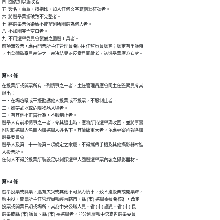
四  圈後加以塗改者。

五  簽名、蓋章、按指印、加入任何文字或劃寫符號者。

六  將選舉票撕破致不完整者。

七  將選舉票污染致不能辨別所圈選為何人者。

八  不加圈完全空白者。

九  不用選舉委員會製備之圈選工具者。

前項無效票，應由開票所主任管理員會同主任監察員認定；認定有爭議時

，由全體監察員表決之。表決結果正反意見同數者，該選舉票應為有效。
第 63 條
在投票所或開票所有下列情事之一者，主任管理員應會同主任監察員令其

退出：

一、在場喧嚷或干擾勸誘他人投票或不投票，不服制止者。

二、攜帶武器或危險物品入場者。

三、有其他不正當行為，不服制止者。

選舉人有前項情事之一者，令其退出時，應將所持選舉票收回，並將事實

附記於選舉人名冊內該選舉人姓名下。其情節重大者，並應專案函報各該

選舉委員會。

選舉人及第二十一條第三項規定之家屬，不得攜帶手機及其他攝影器材進

入投票所。

任何人不得於投票所裝設足以刺探選舉人圈選選舉票內容之攝影器材。
第 64 條
選舉投票或開票，遇有天災或其他不可抗力情事，致不能投票或開票時，

應由投、開票所主任管理員報經直轄市、縣 (市) 選舉委員會核准，改定

投票或開票日期或場所，其為中央公職人員、省 (市) 議員、省 (市) 長

選舉或縣 (市) 議員、縣 (市) 長選舉者，並分別層報中央或省選舉委員
