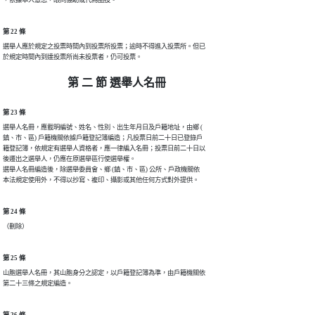
，依據本人意思，眼同協助或代為圈投。
第 22 條
選舉人應於規定之投票時間內到投票所投票；逾時不得進入投票所。但已

於規定時間內到達投票所尚未投票者，仍可投票。
第 二 節 選舉人名冊
第 23 條
選舉人名冊，應載明編號、姓名、性別、出生年月日及戶籍地址，由鄉 (

鎮、市、區) 戶籍機關依據戶籍登記簿編造；凡投票日前二十日已登錄戶

籍登記簿，依規定有選舉人資格者，應一律編入名冊；投票日前二十日以

後遷出之選舉人，仍應在原選舉區行使選舉權。

選舉人名冊編造後，除選舉委員會、鄉 (鎮、市、區) 公所、戶政機關依

本法規定使用外，不得以抄寫、複印、攝影或其他任何方式對外提供。
第 24 條
（刪除）
第 25 條
山胞選舉人名冊，其山胞身分之認定，以戶籍登記簿為準，由戶籍機關依

第二十三條之規定編造。
第 26 條