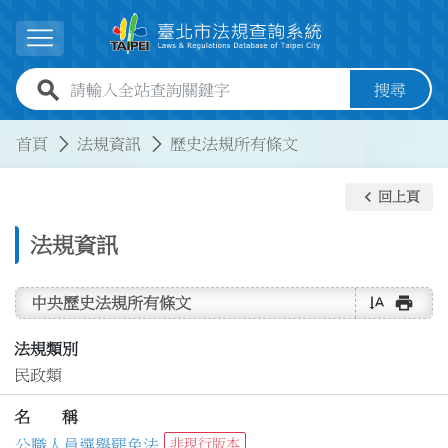
跳到主要內容
展開選單
全站查詢關鍵字欄位
搜尋
:::
:::
首頁
法規資訊
歷史法規所有條文
keyboard_arrow_left
回上頁
法規資訊
text_rotate_vertical
print
中央歷史法規所有條文
法規類別
民政類
名 稱
公職人員選舉罷免法
非現行版本