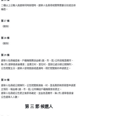
二種以上公職人員選舉同時辦理時，選舉人名冊得視實際需要分別或合併

編造。
第 27 條
（刪除）
第 28 條
（刪除）
第 29 條
選舉人名冊編造後，戶籍機關應送由鄉 (鎮、市、區) 公所函報直轄市、

縣 (市) 選舉委員會備查；並應交村、里在村、里辦公處分鄰公開陳列、

公告閱覽五日。選舉人發現錯誤或遺漏時，得於閱覽期內申請更正。
第 30 條
選舉人名冊經公開陳列、公告閱覽期滿後，村、里長應即將原冊暨申請更

正情形，報由鄉 (鎮、市、區) 公所轉送戶籍機關查核更正。

選舉人名冊經公告更正後即為確定，並由各直轄市、縣 (市) 選舉委員會

公告選舉人人數。
第 三 節 候選人