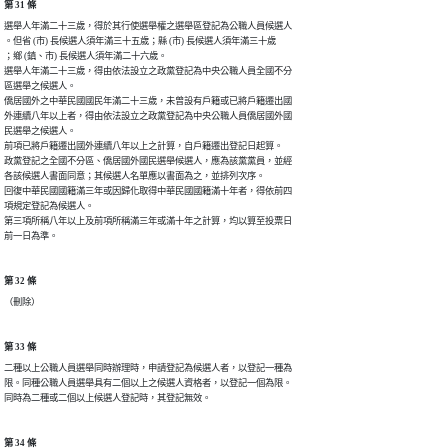
第 31 條
選舉人年滿二十三歲，得於其行使選舉權之選舉區登記為公職人員候選人

。但省 (市) 長候選人須年滿三十五歲；縣 (市) 長候選人須年滿三十歲

；鄉 (鎮、市) 長候選人須年滿二十六歲。

選舉人年滿二十三歲，得由依法設立之政黨登記為中央公職人員全國不分

區選舉之候選人。

僑居國外之中華民國國民年滿二十三歲，未曾設有戶籍或已將戶籍遷出國

外連續八年以上者，得由依法設立之政黨登記為中央公職人員僑居國外國

民選舉之候選人。

前項已將戶籍遷出國外連續八年以上之計算，自戶籍遷出登記日起算。

政黨登記之全國不分區、僑居國外國民選舉候選人，應為該黨黨員，並經

各該候選人書面同意；其候選人名單應以書面為之，並排列次序。

回復中華民國國籍滿三年或因歸化取得中華民國國籍滿十年者，得依前四

項規定登記為候選人。

第三項所稱八年以上及前項所稱滿三年或滿十年之計算，均以算至投票日

前一日為準。
第 32 條
（刪除）
第 33 條
二種以上公職人員選舉同時辦理時，申請登記為候選人者，以登記一種為

限。同種公職人員選舉具有二個以上之候選人資格者，以登記一個為限。

同時為二種或二個以上候選人登記時，其登記無效。
第 34 條