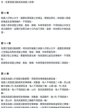
告，從事競選活動或為候選人宣傳。
第 51 條
候選人印發以文字、圖畫從事競選之宣傳品，應親自簽名；除候選人競選

辦事處及宣傳車輛外，不得張貼。

候選人懸掛或豎立標語、看板、旗幟、布條等廣告物，不得妨礙公共安全

或交通秩序，並應於投票日後七日內自行清除，違者，依有關法令規定處

理。
第 51-1 條
政黨於競選活動期間，得為其所推薦之候選人印發以文字、圖畫從事競選

之宣傳品及懸掛或豎立標語、看板、旗幟、布條等廣告物。

政黨印發之宣傳品，應載明政黨名稱，除政黨辦公處及宣傳車外，不得張

貼。

政黨懸掛或豎立標語、看板、旗幟、布條等廣告物準用前條第二項規定。
第 52 條
政黨及候選人於競選活動期間，得使用宣傳車輛及擴音器。

候選人為競選活動使用宣傳車輛，其數量，每人不得超過二十輛。但以直

轄市或縣 (市) 為其選舉區者，每人不得超過十輛。以鄉 (鎮、市) 為其

選舉區者，每人不得超過三輛。以村、里為其選舉區者，每人不得超過一

輛。

政黨為競選活動使用宣傳車輛，其數量，每直轄市、縣 (市) 不得超過十

輛。但以村、里為其選舉區之補選不得超過一輛。

政黨及候選人為競選活動使用宣傳車輛，應懸掛選舉委員會製發之標幟。

政黨及候選人為競選活動使用之擴音器，以裝置於宣傳車輛或競選辦事處
