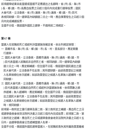
前項選舉結果未能當選或當選不足應選出之名額時，省 (市) 長、縣 (市

) 長、鄉 (鎮、市) 長應自投票之日起三個月內完成重行選舉投票；國民

大會代表、立法委員、省 (市) 議員、縣 (市) 議員、鄉 (鎮、市) 民代

表視同缺額。同一選舉區內缺額達二分之一時，應自事實發生之日起三個

月內完成補選投票。

全國不分區、僑居國外國民之選舉，不適用前二項規定。
第 67 條
當選人在就職前死亡或經判決當選無效確定者，依左列規定辦理：

一  直轄市長、縣 (市) 長、鄉 (鎮、市) 長、村、里長部分，應定期重

    行選舉。

二  國民大會代表、立法委員、直轄市議員、縣 (市) 議員、鄉 (鎮、市

    ) 民代表當選人就職前非自然死亡者，視同缺額；同一選舉區內缺額

    達三分之一時，應定期補選。但全國不分區、僑居國外國民選出之國

    民大會代表、立法委員不在此限；其所遺缺額，由該政黨登記之候選

    人名單按順位依次遞補；如該政黨登記之候選人名單無人遞補時，視

    同缺額。

三  國民大會代表、立法委員、直轄市議員、縣 (市) 議員、鄉 (鎮、市

    ) 民代表當選人就職前自然死亡或經判決當選無效者，依得票數之順

    序遞補；無人遞補時，應定期補選。但全國不分區、僑居國外國民選

    出之國民大會代表、立法委員不在此限；其所遺缺額，由該政黨登記

    之候選人名單按順位依次遞補；如該政黨登記之候選人名單無人遞補

    時，視同缺額。

前項第一款所定之重行選舉及第二款、第三款所定之補選，應自死亡之日

或選舉委員會收到法院判決書之日起三個月內完成投票；前項第二款、第

三款所定之遞補，應自死亡之日或選舉委員會收到法院判決書之日起十五

日內，由選舉委員會公告遞補當選人名單。

全國不分區、僑居國外國民選舉當選人，在就職前喪失其所屬政黨黨籍者
