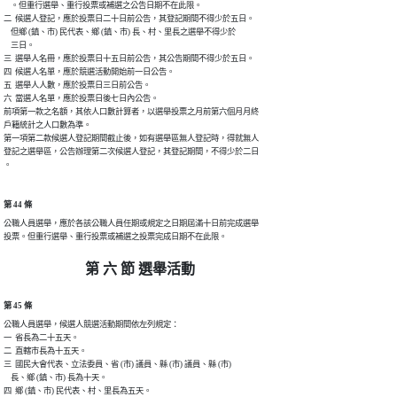
    。但重行選舉、重行投票或補選之公告日期不在此限。

二  候選人登記，應於投票日二十日前公告，其登記期間不得少於五日。

    但鄉 (鎮、市) 民代表、鄉 (鎮、市) 長、村、里長之選舉不得少於

    三日。

三  選舉人名冊，應於投票日十五日前公告，其公告期間不得少於五日。

四  候選人名單，應於競選活動開始前一日公告。

五  選舉人人數，應於投票日三日前公告。

六  當選人名單，應於投票日後七日內公告。

前項第一款之名額，其依人口數計算者，以選舉投票之月前第六個月月終

戶籍統計之人口數為準。

第一項第二款候選人登記期間截止後，如有選舉區無人登記時，得就無人

登記之選舉區，公告辦理第二次候選人登記，其登記期間，不得少於二日

。
第 44 條
公職人員選舉，應於各該公職人員任期或規定之日期屆滿十日前完成選舉

投票。但重行選舉、重行投票或補選之投票完成日期不在此限。
第 六 節 選舉活動
第 45 條
公職人員選舉，候選人競選活動期間依左列規定：

一  省長為二十五天。

二  直轄市長為十五天。

三  國民大會代表、立法委員、省 (市) 議員、縣 (市) 議員、縣 (市)

    長、鄉 (鎮、市) 長為十天。

四  鄉 (鎮、市) 民代表、村、里長為五天。
