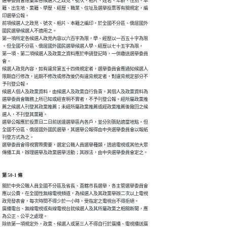
選舉委員會應彙集各候選人之政見、號次、相片、姓名、年齡、性別、本

籍、出生地、黨籍、學歷、經歷、職業、住址及選舉投票等有關規定，編

印選舉公報。

前項候選人之政見、號次、相片、本籍之編印，於全國不分區、僑居國外

國民選舉候選人不適用之。

第一項所定各候選人政見內容以六百字為限，學、經歷以一百五十字為限

。但全國不分區、僑居國外國民選舉候選人學、經歷以七十五字為限。

第一項、第二項候選人及政黨之資料應於申請登記時，一併繳送選舉委員

會。

候選人政見內容，如有違背第五十四條規定者，選舉委員會應通知候選人

限期自行修改，逾期不修改或修改後仍有違背規定者，對違背規定部分不

予刊登公報。

候選人個人及政黨資料，由候選人及政黨自行負責。其個人及政黨資料為

選舉委員會職務上所已知或經查明不實者，不予刊登公報。經所屬政黨推

薦之候選人刊登其政黨推薦；未經所屬政黨推薦或經政黨推薦後撤回之候

選人，不刊登其黨籍。

選舉公報應於投票日二日前送達選舉區內各戶，並分別張貼適當地點。但

全國不分區、僑居國外國民選舉，其選舉公報得由中央選舉委員會以報紙

刊登方式為之。

選舉委員會得視實際需要，選定公職人員選舉種類，透過電視或其他大眾

傳播工具，辦理選舉及政黨選舉活動；其辦法，由中央選舉委員會定之。
第 50-1 條
關於中央公職人員全國不分區及省長、直轄市長選舉，各主管選舉委員會

應以公費，在全國性無線電視頻道，為候選人及其政黨舉辦二次以上電視

政見發表會，每次時間不得少於一小時，受指定之電視台不得拒絕。

廣播電台、無線電視或有線電視台就候選人及其所屬政黨之相關新聞，應

為公正、公平之處理。

除依第一項規定外，政黨、候選人或第三人不得自行於廣播、電視播送廣
