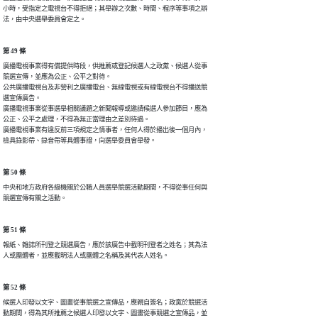
小時，受指定之電視台不得拒絕；其舉辦之次數、時間、程序等事項之辦

法，由中央選舉委員會定之。
第 49 條
廣播電視事業得有償提供時段，供推薦或登記候選人之政黨、候選人從事

競選宣傳，並應為公正、公平之對待。

公共廣播電視台及非營利之廣播電台、無線電視或有線電視台不得播送競

選宣傳廣告。

廣播電視事業從事選舉相關議題之新聞報導或邀請候選人參加節目，應為

公正、公平之處理，不得為無正當理由之差別待遇。

廣播電視事業有違反前三項規定之情事者，任何人得於播出後一個月內，

檢具錄影帶、錄音帶等具體事證，向選舉委員會舉發。
第 50 條
中央和地方政府各級機關於公職人員選舉競選活動期間，不得從事任何與

競選宣傳有關之活動。
第 51 條
報紙、雜誌所刊登之競選廣告，應於該廣告中載明刊登者之姓名；其為法

人或團體者，並應載明法人或團體之名稱及其代表人姓名。
第 52 條
候選人印發以文字、圖畫從事競選之宣傳品，應親自簽名；政黨於競選活

動期間，得為其所推薦之候選人印發以文字、圖畫從事競選之宣傳品，並
