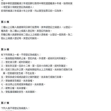
回復中華民國國籍滿三年或因歸化取得中華民國國籍滿十年者，始得依第

一項至第三項規定登記為候選人。

前項所稱滿三年或滿十年之計算，均以算至投票日前一日為準。
第 25 條
二種以上公職人員選舉同日舉行投票時，其申請登記之候選人，以登記一

種為限。為二種以上候選人登記時，其登記均無效。

同種公職人員選舉具有二個以上之候選人資格者，以登記一個為限。為二

個以上候選人登記時，其登記均無效。
第 26 條
有下列情事之一者，不得登記為候選人：

一、動員戡亂時期終止後，曾犯內亂、外患罪，經依刑法判刑確定。

二、曾犯貪污罪，經判刑確定。

三、曾犯刑法第一百四十二條、第一百四十四條之罪，經判刑確定。

四、犯前三款以外之罪，判處有期徒刑以上之刑確定，尚未執行或執行未

    畢。但受緩刑宣告者，不在此限。

五、受保安處分或感訓處分之裁判確定，尚未執行或執行未畢。

六、受破產宣告確定，尚未復權。

七、依法停止任用或受休職處分，尚未期滿。

八、褫奪公權，尚未復權。

九、受監護或輔助宣告，尚未撤銷。
第 27 條
下列人員不得登記為候選人：
