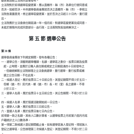
變更案送經立法院同意後發布。

立法院對於前項選舉區變更案，應以直轄市、縣（市）為單位行使同意或

否決。如經否決，中央選舉委員會應就否決之直轄市、縣（市），參照立

法院各黨團意見，修正選舉區變更案，並於否決之日起三十日內，重行提

出。

立法院應於立法委員任期屆滿一年一個月前，對選舉區變更案完成同意，

未能於期限內完成同意部分，由行政、立法兩院院長協商解決之。
第 五 節 選舉公告
第 38 條
選舉委員會應依下列規定期間，發布各種公告：

一、選舉公告，須載明選舉種類、名額、選舉區之劃分、投票日期及投票

    起、止時間，並應於公職人員任期或規定之日期屆滿四十日前發布之

    。但總統解散立法院辦理之立法委員選舉、重行選舉、重行投票或補

    選之公告日期，不在此限。

二、候選人登記，應於投票日二十日前公告，其登記期間不得少於五日。

    但鄉（鎮、市）民代表、鄉（鎮、市）長、村（里）長之選舉，不得

    少於三日。

三、選舉人名冊，應於投票日十五日前公告，其公告期間，不得少於三日

    。

四、候選人名單，應於競選活動開始前一日公告。

五、選舉人人數，應於投票日三日前公告。

六、當選人名單，應於投票日後七日內公告。

前項第一款之名額，其依人口數計算者，以選舉投票之月前第六個月月底

戶籍統計之人口數為準。

第一項第二款候選人登記期間截止後，如有選舉區無人登記時，得就無人

登記之選舉區，公告辦理第二次候選人登記，其登記期間，不得少於二日

。
