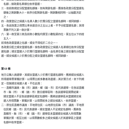
    名額；按政黨名單順位依序當選。

三、依前款規定分配當選名額後，如有剩餘名額，應按各政黨分配當選名

    額後之剩餘數大小，依序分配剩餘名額。剩餘數相同時，以抽籤決定

    之。

四、政黨登記之候選人名單人數少於應分配之當選名額時，視同缺額。

五、各該政黨之得票比率未達百分之五以上者，不予分配當選名額；其得

    票數不列入第一款計算。

六、第一款至第三款及前款小數點均算至小數點第四位，第五位以下四捨

    五入。

前項各政黨當選之名額，婦女不得低於二分之一。

各政黨分配之婦女當選名額，按各政黨登記之候選人名單順位依序分配當

選名額；婦女當選人少於應行當選名額時，由名單在後之婦女優先分配當

選。婦女候選人少於應分配之婦女當選名額時，視同缺額。
第 68 條
地方公職人員選舉，其婦女當選人少於應行當選名額時，應將婦女候選人

所得選舉票單獨計算，以得票比較多數者為當選；其計算方式，依下列規

定。但無婦女候選人者，不在此限：

一、直轄市議員、縣（市）議員、鄉（鎮、市）民代表選舉，在各該直轄

    市、縣（市）、鄉（鎮、市）劃分選舉區時，各該選舉區開票結果，

    婦女當選人不足各該選舉區規定名額時，應將該選舉區未當選婦女候

    選人所得票數，單獨計算，以得票較多之婦女候選人，依序當選。

二、原住民直轄市議員、平地原住民、山地原住民縣（市）議員、平地原

    住民鄉（鎮、市）民代表選舉，婦女當選人不足規定名額時，應將各

    直轄市、縣（市）、鄉（鎮、市）選舉區未當選婦女候選人所得票數

    單獨計算，相互比較，以得票數較多之婦女候選人於其選舉區之當選

    名額中依序當選。