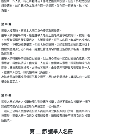
投票所工作人員，得在戶籍地或工作地之投票所投票。但在工作地之投票

所投票者，以戶籍地及工作地在同一選舉區，並在同一直轄市、縣（市）

為限。
第 18 條
選舉人投票時，應憑本人國民身分證領取選舉票。

選舉人領取選舉票時，應在選舉人名冊上簽名或蓋章或按指印，按指印者

，並應有管理員及監察員各一人蓋章證明。選舉人名冊上無其姓名或姓名

不符者，不得領取選舉票。但姓名顯係筆誤、因婚姻關係而冠姓或回復本

姓致與國民身分證不符者，經主任管理員會同主任監察員辨明後，應准領

取選舉票。

選舉人領得選舉票後應自行圈投。但因身心障礙不能自行圈投而能表示其

意思者，得依其請求，由家屬一人在場，依據本人意思，眼同協助或代為

圈投；其無家屬在場者，亦得依其請求，由投票所管理員及監察員各一人

，依據本人意思，眼同協助或代為圈投。

為防止重複投票或冒領選舉票之情事，應訂定防範規定；其辦法由中央選

舉委員會定之。
第 19 條
選舉人應於規定之投票時間內到投票所投票；逾時不得進入投票所。但已

於規定時間內到達投票所尚未投票者，仍可投票。

二種以上公職人員選舉或公職人員選舉與公民投票同日於同一投票所舉行

投票時，選舉人應一次進入投票所投票，離開投票所後不得再次進入投票

所投票。
第 二 節 選舉人名冊