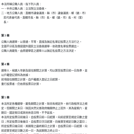
本法所稱公職人員，指下列人員：

一、中央公職人員：立法院立法委員。

二、地方公職人員：直轄市議會議員、縣（市）議會議員、鄉（鎮、市）

    民代表會代表、直轄市長、縣（市）長、鄉（鎮、市）長、村（里）

    長。
第 3 條
公職人員選舉，以普通、平等、直接及無記名單記投票之方法行之。

全國不分區及僑居國外國民立法委員選舉，依政黨名單投票選出。

公職人員罷免，由原選舉區之選舉人以無記名投票之方法決定。
第 4 條
選舉人、候選人年齡及居住期間之計算，均以算至投票日前一日為準，並

以戶籍登記資料為依據。

前項居住期間之計算，自戶籍遷入登記之日起算。

重行投票者，仍依原投票日計算。
第 5 條
本法所定各種選舉、罷免期間之計算，除另有規定外，依行政程序法之規

定。但期間之末日，除因天然災害政府機關停止上班外，其為星期六、星

期日、國定假日或其他休息日時，不予延長。

本法所定投票日前幾日，自投票日前一日起算，向前逆算至規定日數之當

日；所定投票日後幾日，自投票日次日起算，向後算至規定日數之當日；

所定投票日幾日前，其期限之最終期日之計算，自投票日前一日起算，向

前逆算至規定日數之前一日，為該期限之終止日。
