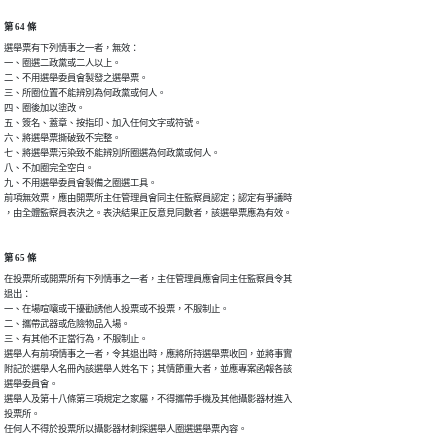
第 64 條
選舉票有下列情事之一者，無效：

一、圈選二政黨或二人以上。

二、不用選舉委員會製發之選舉票。

三、所圈位置不能辨別為何政黨或何人。

四、圈後加以塗改。

五、簽名、蓋章、按指印、加入任何文字或符號。

六、將選舉票撕破致不完整。

七、將選舉票污染致不能辨別所圈選為何政黨或何人。

八、不加圈完全空白。

九、不用選舉委員會製備之圈選工具。

前項無效票，應由開票所主任管理員會同主任監察員認定；認定有爭議時

，由全體監察員表決之。表決結果正反意見同數者，該選舉票應為有效。
第 65 條
在投票所或開票所有下列情事之一者，主任管理員應會同主任監察員令其

退出：

一、在場喧嚷或干擾勸誘他人投票或不投票，不服制止。

二、攜帶武器或危險物品入場。

三、有其他不正當行為，不服制止。

選舉人有前項情事之一者，令其退出時，應將所持選舉票收回，並將事實

附記於選舉人名冊內該選舉人姓名下；其情節重大者，並應專案函報各該

選舉委員會。

選舉人及第十八條第三項規定之家屬，不得攜帶手機及其他攝影器材進入

投票所。

任何人不得於投票所以攝影器材刺探選舉人圈選選舉票內容。