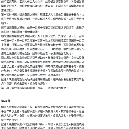
前項當選票數，當選人在二人以上者，以最低當選票數為準；其最低當選

票數之當選人，以婦女保障名額當選，應以前一名當選人之得票數為最低

當選票數。

第一項對候選人競選費用之補貼，應於當選人名單公告日後三十日內，由

選舉委員會核算補貼金額，並通知候選人於三個月內掣據，向選舉委員會

領取。

前項競選費用之補貼，依第一百三十條第二項規定應逕予扣除者，應先予

以扣除，有餘額時，發給其餘額。

領取競選費用補貼之候選人犯第九十七條、第九十九條第一項、第一百零

一條第一項、第一百零二條第一項第一款之罪經判刑確定者或因第一百二

十條第一項第三款之情事經法院判決當選無效確定者，選舉委員會應於收

到法院確定判決書後，以書面通知其於三十日內繳回已領取及依前項先予

扣除之競選費用補貼金額，屆期不繳回者，依法移送強制執行。

國家應每年對政黨撥給競選費用補助金，其撥款標準以最近一次立法委員

選舉為依據。全國不分區及僑居國外國民立法委員選舉政黨得票率達百分

之五以上者，應補貼該政黨競選費用，每年每票補貼新臺幣五十元，按會

計年度由中央選舉委員會核算補貼金額，並通知政黨於一個月內掣據，向

中央選舉委員會領取，至該屆立法委員任期屆滿為止。

候選人未於規定期限內領取競選費用補貼者，選舉委員會應催告其於三個

月內具領；屆期未領者，視為放棄領取。

第一項、第六項所需補貼費用，依第十三條規定編列預算。
第 44 條
候選人於競選活動期間，得在其選舉區內設立競選辦事處；其設立競選辦

事處二所以上者，除主辦事處以候選人為負責人外，其餘各辦事處，應由

候選人指定專人負責，並應將各辦事處地址、負責人姓名，向受理登記之

選舉委員會登記。

候選人競選辦事處不得設於機關（構）、學校、依法設立之人民團體或經

常定為投票所、開票所之處所及其他公共場所。但政黨之各級黨部辦公處
