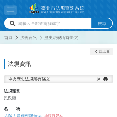
跳到主要內容
展開選單
全站查詢關鍵字欄位
搜尋
:::
:::
首頁
法規資訊
歷史法規所有條文
keyboard_arrow_left
回上頁
法規資訊
text_rotate_vertical
print
中央歷史法規所有條文
法規類別
民政類
名 稱
公職人員選舉罷免法
非現行版本