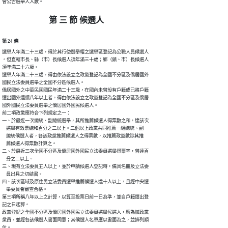
會公告選舉人人數。
第 三 節 候選人
第 24 條
選舉人年滿二十三歲，得於其行使選舉權之選舉區登記為公職人員候選人

。但直轄市長、縣（市）長候選人須年滿三十歲；鄉（鎮、市）長候選人

須年滿二十六歲。

選舉人年滿二十三歲，得由依法設立之政黨登記為全國不分區及僑居國外

國民立法委員選舉之全國不分區候選人。

僑居國外之中華民國國民年滿二十三歲，在國內未曾設有戶籍或已將戶籍

遷出國外連續八年以上者，得由依法設立之政黨登記為全國不分區及僑居

國外國民立法委員選舉之僑居國外國民候選人。

前二項政黨應符合下列規定之一：

一、於最近一次總統、副總統選舉，其所推薦候選人得票數之和，達該次

    選舉有效票總和百分之二以上。二個以上政黨共同推薦一組總統、副

    總統候選人者，各該政黨推薦候選人之得票數，以推薦政黨數除其推

    薦候選人得票數計算之。

二、於最近三次全國不分區及僑居國外國民立法委員選舉得票率，曾達百

    分之二以上。

三、現有立法委員五人以上，並於申請候選人登記時，備具名冊及立法委

    員出具之切結書。

四、該次區域及原住民立法委員選舉推薦候選人達十人以上，且經中央選

    舉委員會審查合格。

第三項所稱八年以上之計算，以算至投票日前一日為準，並自戶籍遷出登

記之日起算。

政黨登記之全國不分區及僑居國外國民立法委員選舉候選人，應為該政黨

黨員，並經各該候選人書面同意；其候選人名單應以書面為之，並排列順

位。
