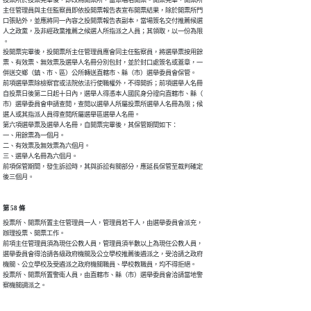
投票所於投票完畢後，即改為開票所，當眾唱名開票。開票完畢，開票所

主任管理員與主任監察員即依投開票報告表宣布開票結果，除於開票所門

口張貼外，並應將同一內容之投開票報告表副本，當場簽名交付推薦候選

人之政黨，及非經政黨推薦之候選人所指派之人員；其領取，以一份為限

。

投開票完畢後，投開票所主任管理員應會同主任監察員，將選舉票按用餘

票、有效票、無效票及選舉人名冊分別包封，並於封口處簽名或蓋章，一

併送交鄉（鎮、市、區）公所轉送直轄市、縣（市）選舉委員會保管。

前項選舉票除檢察官或法院依法行使職權外，不得開拆；前項選舉人名冊

自投票日後第二日起十日內，選舉人得憑本人國民身分證向直轄市、縣（

市）選舉委員會申請查閱，查閱以選舉人所屬投票所選舉人名冊為限；候

選人或其指派人員得查閱所屬選舉區選舉人名冊。

第六項選舉票及選舉人名冊，自開票完畢後，其保管期間如下：

一、用餘票為一個月。

二、有效票及無效票為六個月。

三、選舉人名冊為六個月。

前項保管期間，發生訴訟時，其與訴訟有關部分，應延長保管至裁判確定

後三個月。
第 58 條
投票所、開票所置主任管理員一人，管理員若干人，由選舉委員會派充，

辦理投票、開票工作。

前項主任管理員須為現任公教人員，管理員須半數以上為現任公教人員，

選舉委員會得洽請各級政府機關及公立學校推薦後遴派之，受洽請之政府

機關、公立學校及受遴派之政府機關職員、學校教職員，均不得拒絕。

投票所、開票所置警衛人員，由直轄市、縣（市）選舉委員會洽請當地警

察機關調派之。