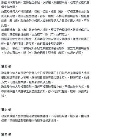
應載明政黨名稱。宣傳品之張貼，以候選人競選辦事處、政黨辦公處及宣

傳車輛為限。

政黨及任何人不得於道路、橋樑、公園、機關（構）、學校或其他公共設

施及其用地，懸掛或豎立標語、看板、旗幟、布條等競選廣告物。但經直

轄市、縣（市）政府公告供候選人或推薦候選人之政黨使用之地點，不在

此限。

前項直轄市、縣（市）政府公告之地點，應公平合理提供各政黨或候選人

使用；其使用管理規則，由直轄市、縣（市）政府定之。

競選廣告物之懸掛或豎立，不得妨礙公共安全或交通秩序，並應於投票日

後七日內自行清除；違反者，依有關法令規定處理。

違反第一項或第二項規定所張貼之競選宣傳品或懸掛、豎立之競選廣告物

，並通知直轄市、縣（市）政府相關主管機關（單位）依規定處理。
第 53 條
政黨及任何人自選舉公告發布之日起至投票日十日前所為有關候選人或選

舉民意調查資料之發布，應載明負責調查單位或主持人、辦理時間、抽樣

方式、母體及樣本數、經費來源及誤差值。

政黨及任何人於投票日前十日起至投票時間截止前，不得以任何方式，發

布有關候選人或選舉之民意調查資料，亦不得加以報導、散布、評論或引

述。
第 54 條
政黨及候選人從事競選活動使用擴音器，不得製造噪音。違反者，由環境

保護主管機關或警察機關依有關法律規定處理。
第 55 條