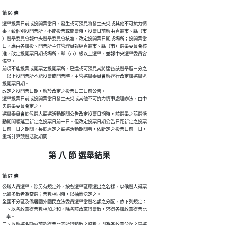
第 66 條
選舉投票日前或投開票當日，發生或可預見將發生天災或其他不可抗力情

事，致個別投開票所，不能投票或開票時，投票日前應由直轄市、縣（市

）選舉委員會報中央選舉委員會核准，改定投開票日期或場所；投開票當

日，應由各該投、開票所主任管理員報經直轄市、縣（市）選舉委員會核

准，改定投開票日期或場所，縣（市）級以上選舉，並報中央選舉委員會

備查。

前項不能投票或開票之投開票所，已達或可預見其將達各該選舉區三分之

一以上投開票所不能投票或開票時，主管選舉委員會應逕行改定該選舉區

投開票日期。

改定之投開票日期，應於改定之投票日三日前公告。

選舉投票日前或投開票當日發生天災或其他不可抗力情事處理辦法，由中

央選舉委員會定之。

選舉委員會於候選人競選活動期間公告改定投票日期時，該選舉之競選活

動期間順延至新定之投票日前一日。但改定投票日期公告日距新定之投票

日前一日之期間，長於原定之競選活動期間者，依新定之投票日前一日，

重新計算競選活動期間。
第 八 節 選舉結果
第 67 條
公職人員選舉，除另有規定外，按各選舉區應選出之名額，以候選人得票

比較多數者為當選；票數相同時，以抽籤決定之。

全國不分區及僑居國外國民立法委員選舉當選名額之分配，依下列規定：

一、以各政黨得票數相加之和，除各該政黨得票數，求得各該政黨得票比

    率。

二、以應選名額乘前款得票比率所得積數之整數，即為各政黨分配之當選
