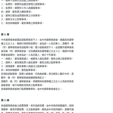
一、選舉人名冊公告閱覽之辦理事項。

二、投票所、開票所設置及管理之辦理事項。

三、投票所、開票所工作人員遴報事項。

四、選舉、罷免票之轉發事項。

五、選舉公報及投票通知單之分發事項。

六、選舉法令之宣導事項。

七、其他有關選舉、罷免事務之辦理事項。
第 12 條
中央選舉委員會置巡迴監察員若干人，由中央選舉委員會，遴選具有選舉

權之公正人士，報請行政院院長聘任，並指定一人為召集人；直轄市、縣

（市）選舉委員會各設監察小組，置小組委員若干人，由直轄市選舉委員

會及縣（市）選舉委員會，分別遴選具有選舉權之公正人士，報請中央選

舉委員會聘任，並各指定一人為召集人，執行下列事項：

一、候選人、罷免案提議人、被罷免人違反選舉、罷免法規之監察事項。

二、選舉人、罷免案投票人違反選舉、罷免法規之監察事項。

三、辦理選舉、罷免事務人員違法之監察事項。

四、其他有關選舉、罷免監察事項。

前項巡迴監察員、監察小組委員，均為無給職；其任期及人數於中央、直

轄市、縣（市）選舉委員會組織規程規定之。

直轄市、縣（市）選舉委員會，得遴聘具有選舉權之公正人士為政見發表

會監察員，執行有關政見發表之監察事項。

各級選舉委員會執行監察職務準則，由中央選舉委員會定之。
第 13 條
各級選舉委員會之經費預算，其年度經常費，由中央政府統籌編列；其辦

理選舉、罷免所需經費，立法委員選舉、罷免由中央政府編列，直轄市議
