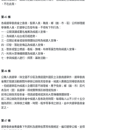
，不在此限。
第 45 條
各級選舉委員會之委員、監察人員、職員、鄉（鎮、市、區）公所辦理選

舉事務人員，於選舉公告發布後，不得有下列行為：

一、公開演講或署名推薦為候選人宣傳。

二、為候選人站台或亮相造勢。

三、召開記者會或接受媒體採訪時為候選人宣傳。

四、印發、張貼宣傳品為候選人宣傳。

五、懸掛或豎立標語、看板、旗幟、布條等廣告物為候選人宣傳。

六、利用大眾傳播媒體為候選人宣傳。

七、參與候選人遊行、拜票、募款活動。
第 46 條
公職人員選舉，除全國不分區及僑居國外國民立法委員選舉外，選舉委員

會應於競選活動期間內舉辦公辦政見發表會，候選人應親自到場發表政見

。但經選舉區內候選人全體同意不辦理者，應予免辦；鄉（鎮、市）民代

表及村（里）長選舉，得視實際情形辦理或免辦。

前項公辦政見發表會，得透過電視或其他大眾傳播媒體辦理。

前二項公辦政見發表會中候選人發表政見時間，每場每人以不少於十五分

鐘為原則；其舉辦之場數、時間、程序等事項之辦法，由中央選舉委員會

定之。
第 47 條
選舉委員會應彙集下列資料及選舉投票等有關規定，編印選舉公報，並得
