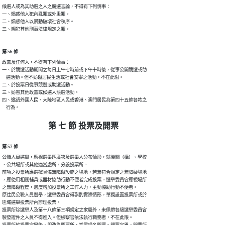
候選人或為其助選之人之競選言論，不得有下列情事：

一、煽惑他人犯內亂罪或外患罪。

二、煽惑他人以暴動破壞社會秩序。

三、觸犯其他刑事法律規定之罪。
第 56 條
政黨及任何人，不得有下列情事：

一、於競選活動期間之每日上午七時前或下午十時後，從事公開競選或助

    選活動。但不妨礙居民生活或社會安寧之活動，不在此限。

二、於投票日從事競選或助選活動。

三、妨害其他政黨或候選人競選活動。

四、邀請外國人民、大陸地區人民或香港、澳門居民為第四十五條各款之

    行為。
第 七 節 投票及開票
第 57 條
公職人員選舉，應視選舉區廣狹及選舉人分布情形，就機關（構）、學校

、公共場所或其他適當處所，分設投票所。

前項之投票所應選擇具備無障礙設施之場地，若無符合規定之無障礙場地

，應使用相關輔具或器材協助行動不便者完成投票。選舉委員會應視場所

之無障礙程度，適度增加投票所之工作人力，主動協助行動不便者。

原住民公職人員選舉，選舉委員會得斟酌實際情形，單獨設置投票所或於

區域選舉投票所內辦理投票。

投票所除選舉人及第十八條第三項規定之家屬外，未佩帶各級選舉委員會

製發證件之人員不得進入。但檢察官依法執行職務者，不在此限。
