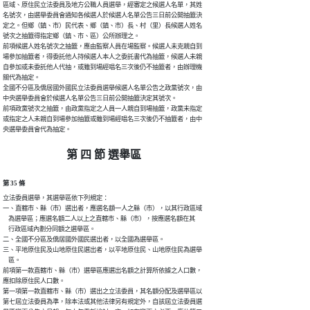
區域、原住民立法委員及地方公職人員選舉，經審定之候選人名單，其姓

名號次，由選舉委員會通知各候選人於候選人名單公告三日前公開抽籤決

定之。但鄉（鎮、市）民代表、鄉（鎮、市）長、村（里）長候選人姓名

號次之抽籤得指定鄉（鎮、市、區）公所辦理之。

前項候選人姓名號次之抽籤，應由監察人員在場監察。候選人未克親自到

場參加抽籤者，得委託他人持候選人本人之委託書代為抽籤，候選人未親

自參加或未委託他人代抽，或雖到場經唱名三次後仍不抽籤者，由辦理機

關代為抽定。

全國不分區及僑居國外國民立法委員選舉候選人名單公告之政黨號次，由

中央選舉委員會於候選人名單公告三日前公開抽籤決定其號次。

前項政黨號次之抽籤，由政黨指定之人員一人親自到場抽籤，政黨未指定

或指定之人未親自到場參加抽籤或雖到場經唱名三次後仍不抽籤者，由中

央選舉委員會代為抽定。
第 四 節 選舉區
第 35 條
立法委員選舉，其選舉區依下列規定：

一、直轄市、縣（市）選出者，應選名額一人之縣（市），以其行政區域

    為選舉區；應選名額二人以上之直轄市、縣（市），按應選名額在其

    行政區域內劃分同額之選舉區。

二、全國不分區及僑居國外國民選出者，以全國為選舉區。

三、平地原住民及山地原住民選出者，以平地原住民、山地原住民為選舉

    區。

前項第一款直轄市、縣（市）選舉區應選出名額之計算所依據之人口數，

應扣除原住民人口數。

第一項第一款直轄市、縣（市）選出之立法委員，其名額分配及選舉區以

第七屆立法委員為準，除本法或其他法律另有規定外，自該屆立法委員選
