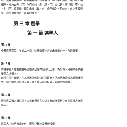
員、直轄市長選舉、罷免由直轄市政府編列，縣（市）議員、縣（市）長

選舉、罷免由縣（市）政府編列，鄉（鎮、市）民代表、鄉（鎮、市）長

、村（里）長選舉、罷免由鄉（鎮、市）公所編列，直轄市、市之里長選

舉、罷免由直轄市、市政府編列。
第 三 章 選舉
第 一 節 選舉人
第 14 條
中華民國國民，年滿二十歲，除受監護宣告尚未撤銷者外，有選舉權。
第 15 條
有選舉權人在各該選舉區繼續居住四個月以上者，為公職人員選舉各該選

舉區之選舉人。

前項之居住期間，在其行政區域劃分選舉區者，仍以行政區域為範圍計算

之。但於選舉公告發布後，遷入各該選舉區者，無選舉投票權。
第 16 條
原住民公職人員選舉，以具有原住民身分並有前條資格之有選舉權人為選

舉人。
第 17 條
選舉人，除另有規定外，應於戶籍地投票所投票。
