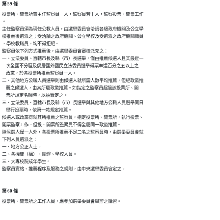
第 59 條
投票所、開票所置主任監察員一人，監察員若干人，監察投票、開票工作

。

主任監察員須為現任公教人員，由選舉委員會洽請各級政府機關及公立學

校推薦後遴派之；受洽請之政府機關、公立學校及受遴派之政府機關職員

、學校教職員，均不得拒絕。

監察員依下列方式推薦後，由選舉委員會審核派充之：

一、立法委員、直轄市長及縣（市）長選舉，僅由推薦候選人且其最近一

    次全國不分區及僑居國外國民立法委員選舉得票率達百分之五以上之

    政黨，於各投票所推薦監察員一人。

二、其他地方公職人員選舉則由候選人就所需人數平均推薦，但經政黨推

    薦之候選人，由其所屬政黨推薦。如指定之監察員超過該投票所、開

    票所規定名額時，以抽籤定之。

三、立法委員、直轄市長及縣（市）長選舉與其他地方公職人員選舉同日

    舉行投票時，依第一款規定推薦。

候選人或政黨得就其所推薦之監察員，指定投票所、開票所，執行投票、

開票監察工作。但投、開票所監察員不得全屬同一政黨推薦。

除候選人僅一人外，各投票所推薦不足二名之監察員時，由選舉委員會就

下列人員遴派之：

一、地方公正人士。

二、各機關（構）、團體、學校人員。

三、大專校院成年學生。

監察員資格、推薦程序及服務之規則，由中央選舉委員會定之。
第 60 條
投票所、開票所之工作人員，應參加選舉委員會舉辦之講習。