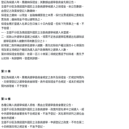
登記為候選人時，應繳納保證金；其數額由選舉委員會先期公告。

全國不分區及僑居國外國民立法委員選舉候選人之保證金，依公告數額，

由登記之政黨按登記人數繳納。

保證金之繳納，以現金、金融機構簽發之本票、保付支票或郵局之劃撥支

票為限；繳納現金不得以硬幣為之。

保證金應於當選人名單公告日後三十日內發還。但有下列情事之一者，不

予發還：

一、全國不分區及僑居國外國民立法委員選舉候選人未當選。

二、前款以外選舉未當選之候選人，得票不足各該選舉區應選出名額除該

    選舉區選舉人總數所得商數百分之十。

前項第二款所稱該選舉區選舉人總數，應先扣除依戶籍法第四十七條第四

項及第五項規定戶籍逕為遷入該戶政事務所之選舉人人數。

第四項保證金發還前，依第一百三十條第二項規定應逕予扣除者，應先予

以扣除，有餘額時，發還其餘額。
第 33 條
登記為候選人時，應備具選舉委員會規定之表件及保證金，於規定時間內

，向受理登記之選舉委員會辦理。表件或保證金不合規定，或未於規定時

間內辦理者，不予受理。
第 34 條
各種公職人員選舉候選人資格，應由主管選舉委員會審定公告。

全國不分區及僑居國外國民立法委員選舉，政黨所提名單中之候選人，經

中央選舉委員會審查有不合規定者，不准予登記，其名單所排列之順位由

後依序遞補。

全國不分區及僑居國外國民立法委員選舉，申請登記之政黨，不符合第二

十四條第四項之規定者，不准予登記。
