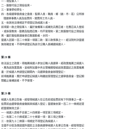
一、現役軍人。

二、服替代役之現役役男。

三、軍事學校學生。

四、各級選舉委員會之委員、監察人員、職員、鄉（鎮、市、區）公所辦

    理選舉事務人員及投票所、開票所工作人員。

五、依其他法律規定不得登記為候選人者。

前項第一款之現役軍人，屬於後備軍人或補充兵應召者，在應召未入營前

，或係受教育、勤務及點閱召集，均不受限制。第二款服替代役之現役役

男，屬於服役期滿後受召集服勤者，亦同。

當選人因第一百二十條第一項第二款、第三款情事之一，經法院判決當選

無效確定者，不得申請登記為該次公職人員補選候選人。
第 28 條
依法設立之政黨，得推薦候選人參加公職人員選舉，經政黨推薦之候選人

，應為該政黨黨員，並檢附加蓋中央主管機關發給該政黨圖記之政黨推薦

書，於候選人申請登記期間內，向選舉委員會辦理登記。

前項推薦書，應於申請登記候選人時繳送受理登記之選舉委員會，登記期

間截止後補送者，不予受理。
第 29 條
候選人名單公告後，經發現候選人在公告前或投票前有下列情事之一者，

投票前由選舉委員會撤銷其候選人登記；當選後依第一百二十一條規定提

起當選無效之訴：

一、候選人資格不合第二十四條第一項至第三項規定。

二、有第二十六條或第二十七條第一項、第三項之情事。

三、依第九十二條第一項規定不得登記為候選人。

全國不分區及僑居國外國民立法委員選舉候選人名單公告後，經發現登記
