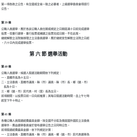
第一項各款之公告，有全國或全省一致之必要者，上級選舉委員會得逕行

公告。
第 39 條
公職人員選舉，應於各該公職人員任期或規定之日期屆滿十日前完成選舉

投票。但重行選舉、重行投票或補選之投票完成日期，不在此限。

總統解散立法院後辦理之立法委員選舉，應於總統宣告解散立法院之日起

，六十日內完成選舉投票。
第 六 節 選舉活動
第 40 條
公職人員選舉，候選人競選活動期間依下列規定：

一、直轄市長為十五日。

二、立法委員、直轄市議員、縣（市）議員、縣（市）長、鄉（鎮、市）

    長為十日。

三、鄉（鎮、市）民代表、村（里）長為五日。

前項期間，以投票日前一日向前推算；其每日競選活動時間，自上午七時

起至下午十時止。
第 41 條
各種公職人員競選經費最高金額，除全國不分區及僑居國外國民立法委員

選舉外，應由選舉委員會於發布選舉公告之日同時公告。

前項競選經費最高金額，依下列規定計算：

一、立法委員、直轄市議員、縣（市）議員、鄉（鎮、市）民代表選舉為
