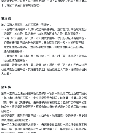
舉區變更公告之日起，每十年重新檢討一次，如有變更之必要，應依第三

十七條第三項至第五項規定辦理。
第 36 條
地方公職人員選舉，其選舉區依下列規定：

一、直轄市議員選舉，以其行政區域為選舉區，並得在其行政區域內劃分

    選舉區；其由原住民選出者，以其行政區域內之原住民為選舉區。

二、縣（市）議員、鄉（鎮、市）民代表選舉，以其行政區域為選舉區，

    並得在其行政區域內劃分選舉區；其由原住民選出者，以其行政區域

    內之原住民為選舉區，並得按平地原住民、山地原住民或在其行政區

    域內劃分選舉區。

三、直轄市長、縣（市）長、鄉（鎮、市）長、村（里）長選舉，各依其

    行政區域為選舉區。

前項第一款直轄市議員、第二款縣（市）議員、鄉（鎮、市）民代表按行

政區域劃分之選舉區，其應選名額之計算所依據之人口數，應扣除原住民

人口數。
第 37 條
第三十五條之立法委員選舉區及前條第一項第一款及第二款之直轄市議員

、縣（市）議員選舉區，由中央選舉委員會劃分；前條第一項第二款之鄉

（鎮、市）民代表選舉區，由縣選舉委員會劃分之；並應於發布選舉公告

時公告。但選舉區有變更時，應於公職人員任期或規定之日期屆滿一年前

發布之。

前項選舉區，應斟酌行政區域、人口分布、地理環境、交通狀況、歷史淵

源及應選出名額劃分之。

第一項立法委員選舉區之變更，中央選舉委員會應於本屆立法委員任期屆

滿前二年二個月月底戶籍統計之人口數為準，於一年八個月前，將選舉區
