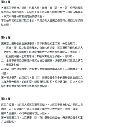
第 61 條
各級選舉委員會之委員、監察人員、職員、鄉（鎮、市、區）公所辦理選

舉事務人員及投票所、開票所工作人員因執行職務致死亡、殘廢或傷害者

，依其本職身分有關規定請領慰問金。

不能依前項規定請領慰問金者，準用公務人員因公傷殘死亡慰問金發給辦

法辦理。
第 62 條
選舉票由選舉委員會按選舉區，依下列各款規定印製、分發及應用：

一、區域、原住民立法委員及地方公職人員選舉，選舉票應刊印各候選人

    之號次、姓名及相片；經政黨推薦之立法委員選舉候選人，應同時刊

    印推薦該候選人之政黨名稱；非經政黨推薦之候選人，刊印無。

二、全國不分區及僑居國外國民立法委員選舉，選舉票應刊印政黨之號次

    、標章及名稱。

前項第二款之政黨標章，以經中央主管機關備案者為限；未經備案者不予

刊登。

第一項選舉票，由直轄市、縣（市）選舉委員會依中央選舉委員會規定之

式樣及顏色印製，並由監察小組委員到場監印，於投票日前一日交各該投

票所主任管理員會同主任監察員當眾點清。
第 63 條
選舉之投票，由選舉人於選舉票圈選欄上，以選舉委員會製備之圈選工具

圈選一人。但全國不分區及僑居國外國民立法委員選舉，圈選一政黨。

選舉人圈選後，不得將圈選內容出示他人。

第一項圈選工具，由直轄市、縣（市）選舉委員會依中央選舉委員會規定

之式樣製備。