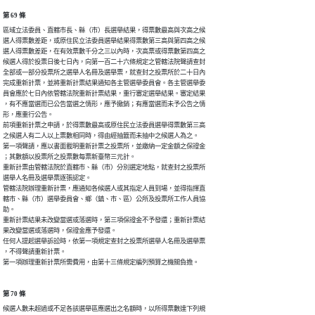
第 69 條
區域立法委員、直轄市長、縣（市）長選舉結果，得票數最高與次高之候

選人得票數差距，或原住民立法委員選舉結果得票數第三高與第四高之候

選人得票數差距，在有效票數千分之三以內時，次高票或得票數第四高之

候選人得於投票日後七日內，向第一百二十六條規定之管轄法院聲請查封

全部或一部分投票所之選舉人名冊及選舉票，就查封之投票所於二十日內

完成重新計票，並將重新計票結果通知各主管選舉委員會。各主管選舉委

員會應於七日內依管轄法院重新計票結果，重行審定選舉結果。審定結果

，有不應當選而已公告當選之情形，應予撤銷；有應當選而未予公告之情

形，應重行公告。

前項重新計票之申請，於得票數最高或原住民立法委員選舉得票數第三高

之候選人有二人以上票數相同時，得由經抽籤而未抽中之候選人為之。

第一項聲請，應以書面載明重新計票之投票所，並繳納一定金額之保證金

；其數額以投票所之投票數每票新臺幣三元計。

重新計票由管轄法院於直轄市、縣（市）分別選定地點，就查封之投票所

選舉人名冊及選舉票逐張認定。

管轄法院辦理重新計票，應通知各候選人或其指定人員到場，並得指揮直

轄市、縣（市）選舉委員會、鄉（鎮、市、區）公所及投票所工作人員協

助。

重新計票結果未改變當選或落選時，第三項保證金不予發還；重新計票結

果改變當選或落選時，保證金應予發還。

任何人提起選舉訴訟時，依第一項規定查封之投票所選舉人名冊及選舉票

，不得聲請重新計票。

第一項辦理重新計票所需費用，由第十三條規定編列預算之機關負擔。
第 70 條
候選人數未超過或不足各該選舉區應選出之名額時，以所得票數達下列規
