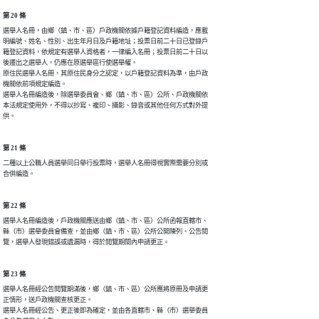
第 20 條
選舉人名冊，由鄉（鎮、市、區）戶政機關依據戶籍登記資料編造，應載

明編號、姓名、性別、出生年月日及戶籍地址；投票日前二十日已登錄戶

籍登記資料，依規定有選舉人資格者，一律編入名冊；投票日前二十日以

後遷出之選舉人，仍應在原選舉區行使選舉權。

原住民選舉人名冊，其原住民身分之認定，以戶籍登記資料為準，由戶政

機關依前項規定編造。

選舉人名冊編造後，除選舉委員會、鄉（鎮、市、區）公所、戶政機關依

本法規定使用外，不得以抄寫、複印、攝影、錄音或其他任何方式對外提

供。
第 21 條
二種以上公職人員選舉同日舉行投票時，選舉人名冊得視實際需要分別或

合併編造。
第 22 條
選舉人名冊編造後，戶政機關應送由鄉（鎮、市、區）公所函報直轄市、

縣（市）選舉委員會備查，並由鄉（鎮、市、區）公所公開陳列、公告閱

覽，選舉人發現錯誤或遺漏時，得於閱覽期間內申請更正。
第 23 條
選舉人名冊經公告閱覽期滿後，鄉（鎮、市、區）公所應將原冊及申請更

正情形，送戶政機關查核更正。

選舉人名冊經公告、更正後即為確定，並由各直轄市、縣（市）選舉委員
