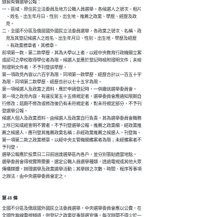
錄製有聲選舉公報：

一、區域、原住民立法委員及地方公職人員選舉，各候選人之號次、相片

    、姓名、出生年月日、性別、出生地、推薦之政黨、學歷、經歷及政

    見。

二、全國不分區及僑居國外國民立法委員選舉，各政黨之號次、名稱、政

    見及其登記候選人之姓名、出生年月日、性別、出生地、學歷及經歷

    。有政黨標章者，其標章。

前項第一款、第二款學歷，其為大學以上者，以經中央教育行政機關立案

或認可之學校取得學位者為限。候選人並應於登記時檢附證明文件；未檢

附證明文件者，不予刊登該學歷。

第一項政見內容以六百字為限，同項第一款學歷、經歷合計以一百五十字

為限，同項第二款學歷、經歷合計以七十五字為限。

第一項候選人及政黨之資料，應於申請登記時，一併繳送選舉委員會。

第一項之政見內容，有違反第五十五條規定者，選舉委員會應通知限期自

行修改；屆期不修改或修改後仍有未符規定者，對未符規定部分，不予刊

登選舉公報。

候選人個人及政黨資料，由候選人及政黨自行負責。其為選舉委員會職務

上所已知或經查明不實者，不予刊登選舉公報。推薦之政黨欄，經政黨推

薦之候選人，應刊登其推薦政黨名稱；非經政黨推薦之候選人，刊登無。

第一項第二款之政黨標章，以經中央主管機關備案者為限；未經備案者不

予刊登。

選舉公報應於投票日二日前送達選舉區內各戶，並分別張貼適當地點。

選舉委員會得視實際需要，選定公職人員選舉種類，透過電視或其他大眾

傳播媒體，辦理選舉及政黨選舉活動；其舉辦之次數、時間、程序等事項

之辦法，由中央選舉委員會定之。
第 48 條
全國不分區及僑居國外國民立法委員選舉，中央選舉委員會應以公費，在

全國性無線電視頻道，供登記之政黨從事競選宣傳，每次時間不得少於一
