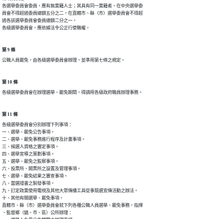
各選舉委員會委員，應有無黨籍人士；其具有同一黨籍者，在中央選舉委

員會不得超過委員總額五分之二，在直轄市、縣（市）選舉委員會不得超

過各該選舉委員會委員總額二分之一。

各級選舉委員會，應依據法令公正行使職權。
第 9 條
公職人員罷免，由各級選舉委員會辦理，並準用第七條之規定。
第 10 條
各級選舉委員會在辦理選舉、罷免期間，得調用各級政府職員辦理事務。
第 11 條
各級選舉委員會分別辦理下列事項：

一、選舉、罷免公告事項。

二、選舉、罷免事務進行程序及計畫事項。

三、候選人資格之審定事項。

四、選舉宣導之策劃事項。

五、選舉、罷免之監察事項。

六、投票所、開票所之設置及管理事項。

七、選舉、罷免結果之審查事項。

八、當選證書之製發事項。

九、訂定政黨使用電視及其他大眾傳播工具從事競選宣傳活動之辦法。

十、其他有關選舉、罷免事項。

直轄市、縣（市）選舉委員會就下列各種公職人員選舉、罷免事務，指揮

、監督鄉（鎮、市、區）公所辦理：
