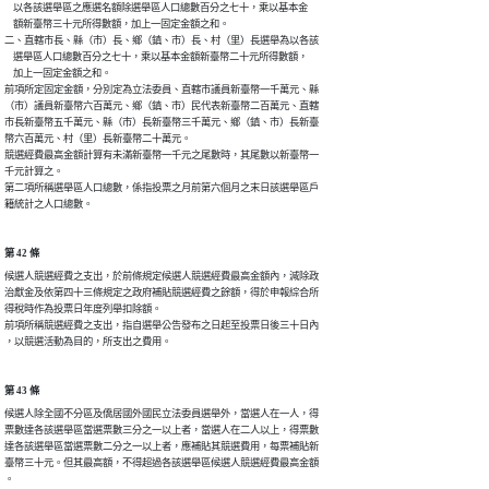
    以各該選舉區之應選名額除選舉區人口總數百分之七十，乘以基本金

    額新臺幣三十元所得數額，加上一固定金額之和。

二、直轄市長、縣（市）長、鄉（鎮、市）長、村（里）長選舉為以各該

    選舉區人口總數百分之七十，乘以基本金額新臺幣二十元所得數額，

    加上一固定金額之和。

前項所定固定金額，分別定為立法委員、直轄市議員新臺幣一千萬元、縣

（市）議員新臺幣六百萬元、鄉（鎮、市）民代表新臺幣二百萬元、直轄

市長新臺幣五千萬元、縣（市）長新臺幣三千萬元、鄉（鎮、市）長新臺

幣六百萬元、村（里）長新臺幣二十萬元。

競選經費最高金額計算有未滿新臺幣一千元之尾數時，其尾數以新臺幣一

千元計算之。

第二項所稱選舉區人口總數，係指投票之月前第六個月之末日該選舉區戶

籍統計之人口總數。
第 42 條
候選人競選經費之支出，於前條規定候選人競選經費最高金額內，減除政

治獻金及依第四十三條規定之政府補貼競選經費之餘額，得於申報綜合所

得稅時作為投票日年度列舉扣除額。

前項所稱競選經費之支出，指自選舉公告發布之日起至投票日後三十日內

，以競選活動為目的，所支出之費用。
第 43 條
候選人除全國不分區及僑居國外國民立法委員選舉外，當選人在一人，得

票數達各該選舉區當選票數三分之一以上者，當選人在二人以上，得票數

達各該選舉區當選票數二分之一以上者，應補貼其競選費用，每票補貼新

臺幣三十元。但其最高額，不得超過各該選舉區候選人競選經費最高金額

。
