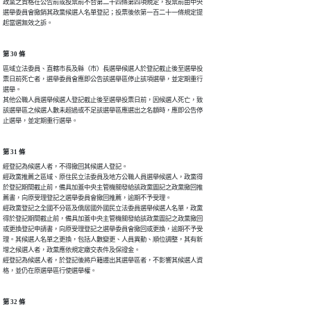
政黨之資格在公告前或投票前不合第二十四條第四項規定，投票前由中央

選舉委員會撤銷其政黨候選人名單登記；投票後依第一百二十一條規定提

起當選無效之訴。
第 30 條
區域立法委員、直轄市長及縣（市）長選舉候選人於登記截止後至選舉投

票日前死亡者，選舉委員會應即公告該選舉區停止該項選舉，並定期重行

選舉。

其他公職人員選舉候選人登記截止後至選舉投票日前，因候選人死亡，致

該選舉區之候選人數未超過或不足該選舉區應選出之名額時，應即公告停

止選舉，並定期重行選舉。
第 31 條
經登記為候選人者，不得撤回其候選人登記。

經政黨推薦之區域、原住民立法委員及地方公職人員選舉候選人，政黨得

於登記期間截止前，備具加蓋中央主管機關發給該政黨圖記之政黨撤回推

薦書，向原受理登記之選舉委員會撤回推薦，逾期不予受理。

經政黨登記之全國不分區及僑居國外國民立法委員選舉候選人名單，政黨

得於登記期間截止前，備具加蓋中央主管機關發給該政黨圖記之政黨撤回

或更換登記申請書，向原受理登記之選舉委員會撤回或更換，逾期不予受

理。其候選人名單之更換，包括人數變更、人員異動、順位調整，其有新

增之候選人者，政黨應依規定繳交表件及保證金。

經登記為候選人者，於登記後將戶籍遷出其選舉區者，不影響其候選人資

格，並仍在原選舉區行使選舉權。
第 32 條