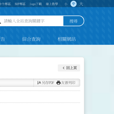
大
中
命令專區
SOP專區
logo下載
線上教學
小
全站查詢關鍵字欄位
搜尋
預告
綜合查詢
相關網站
keyboard_arrow_left
回上頁
text_rotate_vertical
print
另存PDF
友善列印