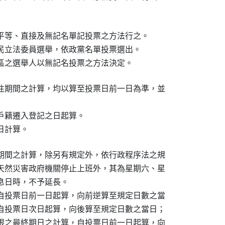
平等、直接及無記名單記投票之方法行之。

民立法委員選舉，依政黨名單投票選出。

區之選舉人以無記名投票之方法決定。
住期間之計算，均以算至投票日前一日為準，並

戶籍遷入登記之日起算。

日計算。
期間之計算，除另有規定外，依行政程序法之規

天然災害政府機關停止上班外，其為星期六、星

日時，不予延長。

自投票日前一日起算，向前逆算至規定日數之當

自投票日次日起算，向後算至規定日數之當日；

限之最終期日之計算，自投票日前一日起算，向
