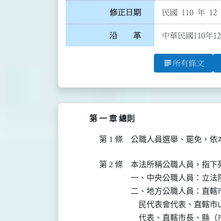
修正日期
民國 110 年 12
沿 革
中華民國110年1
subject
所有條文
第 一 章 總則
第 1 條
公職人員選舉、罷免，依
第 2 條
本法所稱公職人員，指下列
一、中央公職人員：立法院
二、地方公職人員：直轄
    民代表會代表、直
    代表、直轄市長、