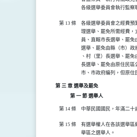
各級選舉委員會執行監察
第 13 條
各級選舉委員會之經費預
理選舉、罷免所需經費，
員、直轄市長選舉、罷免
選舉、罷免由縣（市）政
、村（里）長選舉、罷免
長選舉、罷免由原住民區
市、市政府編列，但原住
第 三 章 選舉及罷免
第 一 節 選舉人
第 14 條
中華民國國民，年滿二十
第 15 條
有選舉權人在各該選舉區
舉區之選舉人。
