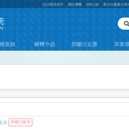
回法務局首頁
網站導覽
ENGLISH
都市計畫書法規
規查詢
解釋令函
訴願決定書
草案
免法
非現行版本