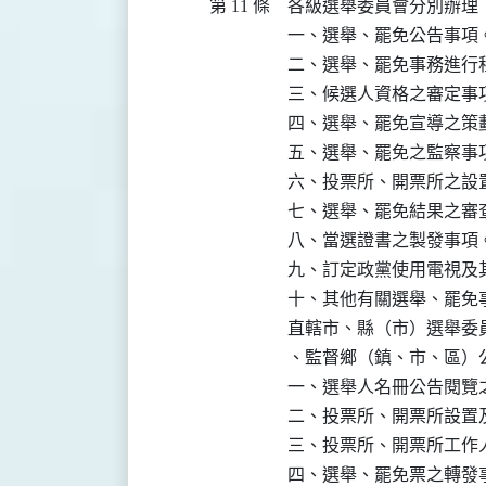
第 11 條
各級選舉委員會分別辦理下
一、選舉、罷免公告事項。
二、選舉、罷免事務進行程
三、候選人資格之審定事項
四、選舉、罷免宣導之策劃
五、選舉、罷免之監察事項
六、投票所、開票所之設置
七、選舉、罷免結果之審查
八、當選證書之製發事項。
九、訂定政黨使用電視及
十、其他有關選舉、罷免事
直轄市、縣（市）選舉委
、監督鄉（鎮、市、區）公
一、選舉人名冊公告閱覽之
二、投票所、開票所設置及
三、投票所、開票所工作人
四、選舉、罷免票之轉發事