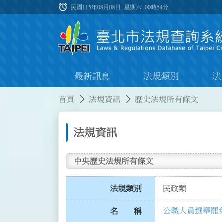
跳到主要內容
alarm
:::
民國115年08月08日 星期六
00時54分
最新訊息
法規類別
法
:::
:::
首頁
法規資訊
歷史法規所有條文
法規資訊
中央歷史法規所有條文
法規類別
民政類
公職人員選舉罷
名 稱