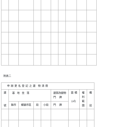
    附表二

建

面  積

權

備

  基    地    坐    落  

建築改銀物

利

 (㎡) 

範
