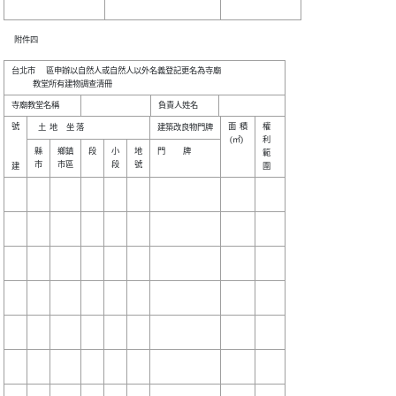
      附件四

台北市      區申辦以自然人或自然人以外名義登記更名為寺廟

號

面  積

權    

 (㎡) 

利    

縣

鄉鎮

段

小

地

門          牌

範    
