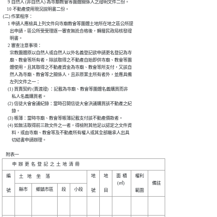
      9 自然人 (非自然人) 為寺廟教會等團體關係人之證明文件二份。

     10 不動產使用現況說明書二份。

 (二) 作業程序：

      1 申請人應檢具上列文件向寺廟教會等團體土地所在地之區公所提

        出申請，區公所受受理逐一審查無訛合格後，轉層民政局核發證

        明書。

      2 審查注意事項：

        宗教團體原以自然人或自然人以外名義登記欲申請更名登記為寺

        廟、教會等所有者，除該取得之不動產自始即供寺廟、教會等團

        體使用，且其取得之不動產資金為寺廟、教會等所支付，又該自

        然人為寺廟、教會等之關係人，且非原業主所有者外，並應具備

        左列文件之一：

      (1) 買賣契約 (賣渡證) ：記載為寺廟、教會等團體名義購買而非

          私人名義購買者。

      (2) 信徒大會會議紀錄：當時召開信徒大會決議購買該不動產之紀

          錄。

      (3) 帳簿：當時寺廟、教會等帳簿記載支付該不動產價款者。

      (4) 如無法取得前三款文件之一者，得檢附其他足以認定之文件資

          料，或由寺廟、教會等及不動產所有權人或其全部繼承人出具

          切結書申請辦理。

    附表一
編

地

地

面  積

權利

 (㎡) 

備註
