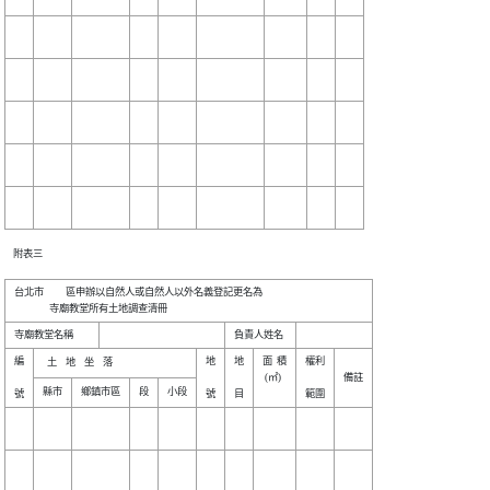
    附表三

台北市          區申辦以自然人或自然人以外名義登記更名為

編

地

地

面  積

權利

 (㎡) 

備註
