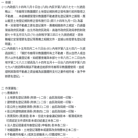
一  依據：

 (一) 內政部八十四年八月十日台 (八四) 內民字第八四八七七一九號函

      略以：「寺廟等宗教團體於土地登記規則修正發布施行前所取得之

      不動產……本部瘠續受理宗教團體不動產更名登記案件之期限，應

      以截至土地登記規則修正發布施行日 (即八十四年九月一日) 為基

      準。另受理不動產之更名登記案件，應備相關表件之規定，仍請臺

      灣省政府民政廳、台北市政府民政局、高雄市政府民政局參酌財政

      部七十年五月廿九日 (70) 台財稅字第三四三七九號函規定，逕依

      職權訂定受理更名登記等應備之相關文件，並據以核發更名登記證

      明書」。

 (二) 內政部八十五年四月二十六日台 (85) 內地字第八五七四六一九號

      函說明二：「關於寺廟等宗教團體所有之不動產，而以自然人或自

      然人以外名義登記者，如經審查確與本部七十年六月二十二日台內

      地字第二七八三三號函及八十四年五月十一日台八四內地字第八四

      七九○六號函釋有關該不動產自始即供寺廟等宗教團體使用，並經

      證明其取得不動產之資金確為該團體所支付之要件相符者，准予申

      辦更名登記」。
二  作業要點：

 (一) 應備表件：

      1 土地更名登記清冊 (附表一) 二份：由民政局統一印製。

      2 建物更名登記清冊 (附表二) 二份：由民政局統一印製。

      3 區公所土地調查清冊 (附表三) 二份：由民政局統一印製。

      4 區公所建物調查清冊 (附表四) 二份：由民政局統一印製。

      5 買賣契約 (賣渡證) 影本、信徒大會會議紀錄影本、帳簿或其他

        可資認定文件資料影本或切結書正本各二份。

      6 法人登記證書或寺廟登記證 (申報表) 影本各二份。

      7 地籍圖謄本、土地登記簿謄本或建築改良物謄本正本二份。

      8 不動產所有權人 (或其全部繼承人) 印鑑證明二份。
