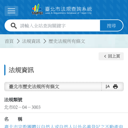
跳到主要內容
展開選單
全站查詢關鍵字欄位
搜尋
:::
:::
首頁
法規資訊
歷史法規所有條文
keyboard_arrow_left
回上頁
法規資訊
text_rotate_vertical
print
臺北市歷史法規所有條文
法規類號
北市02－04－3003
名 稱
臺北市宗教團體以自然人或自然人以外名義登記之不動產申