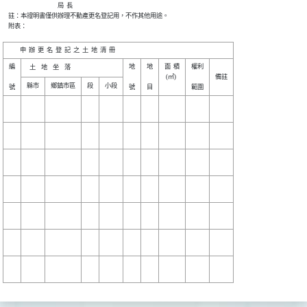
                                        局  長

    註：本證明書僅供辦理不動產更名登記用，不作其他用途。

    附表：

編

地

地

面  積

權利

 (㎡) 

備註
