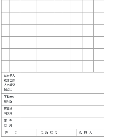
以自然人

或非自然

人名義登

不動產使

可資證  

審    查
