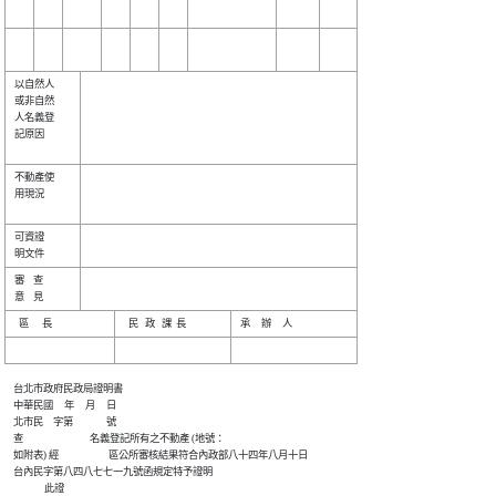
以自然人

或非自然

人名義登

記原因  

不動產使

用現況  

可資證  

審    查

    台北市政府民政局證明書

    中華民國     年     月     日　　　

    北市民　字第               號　　　

    查                              名義登記所有之不動產 (地號：

    如附表) 經　　　　　區公所審核結果符合內政部八十四年八月十日

    台內民字第八四八七七一九號函規定特予證明

                  此證
