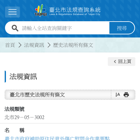
跳到主要內容
展開選單
全站查詢關鍵字欄位
搜尋
:::
:::
首頁
法規資訊
歷史法規所有條文
keyboard_arrow_left
回上頁
法規資訊
text_rotate_vertical
print
臺北市歷史法規所有條文
法規類號
北市29－05－3002
名 稱
臺北市政府補助原住民意外傷亡慰問金作業要點