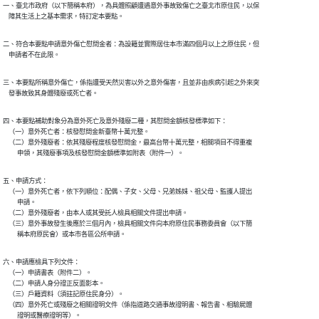
一、臺北市政府（以下簡稱本府），為具體照顧遭遇意外事故致傷亡之臺北市原住民，以保

    障其生活上之基本需求，特訂定本要點。
二、符合本要點申請意外傷亡慰問金者：為設籍並實際居住本市滿四個月以上之原住民，但

    申請者不在此限。
三、本要點所稱意外傷亡，係指遭受天然災害以外之意外傷害，且並非由疾病引起之外來突

    發事故致其身體殘廢或死亡者。
四、本要點補助對象分為意外死亡及意外殘廢二種，其慰問金額核發標準如下：

    （一）意外死亡者：核發慰問金新臺幣十萬元整。

    （二）意外殘廢者：依其殘廢程度核發慰問金，最高台幣十萬元整，相關項目不得重複

          申領，其殘廢事項及核發慰問金額標準如附表（附件一）。
五、申請方式：

    （一）意外死亡者，依下列順位：配偶、子女、父母、兄弟姊妹、祖父母、監護人提出

          申請。

    （二）意外殘廢者，由本人或其受託人檢具相關文件提出申請。

    （三）意外事故發生後應於三個月內，檢具相關文件向本府原住民事務委員會（以下簡

          稱本府原民會）或本市各區公所申請。
六、申請應檢具下列文件：

    （一）申請書表（附件二）。

    （二）申請人身分證正反面影本。

    （三）戶籍資料（須註記原住民身分）。

    （四）意外死亡或殘廢之相關證明文件（係指道路交通事故證明書、報告書、相驗屍體

          證明或醫療證明等）。
