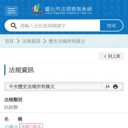
跳到主要內容
展開選單
全站查詢關鍵字欄位
搜尋
:::
:::
首頁
法規資訊
歷史法規所有條文
keyboard_arrow_left
回上頁
法規資訊
text_rotate_vertical
print
中央歷史法規所有條文
法規類別
民政類
名 稱
戶籍法
非現行版本