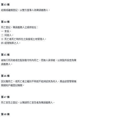
第 43 條
結婚或離婚登記，以雙方當事人為聲請義務人。
第 44 條
死亡登記，聲請義務人之順序如左：

一  家長。

二  同居人。

三  死亡者死亡時所在之房屋或土地管理人。

四  經理殮葬之人。
第 45 條
被執行死刑者或在監獄看守所內死亡，而無人承領者，以其監所長官為聲

請義務人。
第 46 條
因災難死亡，或死亡者之籍別不明或不能辨認其為何人，應由該管警察機

關通知戶籍登記機關。
第 47 條
死亡宣告之登記，以聲請死亡宣告者為聲請義務人。
第 48 條