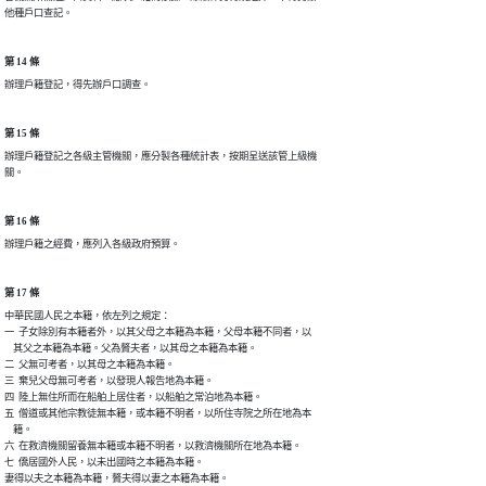
他種戶口查記。
第 14 條
辦理戶籍登記，得先辦戶口調查。
第 15 條
辦理戶籍登記之各級主管機關，應分製各種統計表，按期呈送該管上級機

關。
第 16 條
辦理戶籍之經費，應列入各級政府預算。
第 17 條
中華民國人民之本籍，依左列之規定：

一  子女除別有本籍者外，以其父母之本籍為本籍，父母本籍不同者，以

    其父之本籍為本籍。父為贅夫者，以其母之本籍為本籍。

二  父無可考者，以其母之本籍為本籍。

三  棄兒父母無可考者，以發現人報告地為本籍。

四  陸上無住所而在船舶上居住者，以船舶之常泊地為本籍。

五  僧道或其他宗教徒無本籍，或本籍不明者，以所住寺院之所在地為本

    籍。

六  在救濟機關留養無本籍或本籍不明者，以救濟機關所在地為本籍。

七  僑居國外人民，以未出國時之本籍為本籍。

妻得以夫之本籍為本籍，贅夫得以妻之本籍為本籍。
