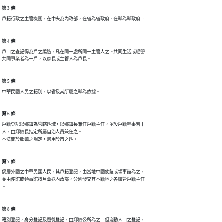
第 3 條
戶籍行政之主管機關，在中央為內政部，在省為省政府，在縣為縣政府。
第 4 條
戶口之查記得為戶之編造，凡在同一處所同一主管人之下共同生活或經營

共同事業者為一戶，以家長或主管人為戶長。
第 5 條
中華民國人民之籍別，以省及其所屬之縣為依據。
第 6 條
戶籍登記以鄉鎮為管轄區域，以鄉鎮長兼任戶籍主任，並設戶籍幹事若干

人，由鄉鎮長指定所屬自治人員兼任之。

本法關於鄉鎮之規定，適用於市之區。
第 7 條
僑居外國之中華民國人民，其戶籍登記，由當地中國使館或領事館為之，

並由使館或領事館按月彙送內政部，分別發交其本籍地之各該管戶籍主任

。
第 8 條
籍別登記，身分登記及遷徙登記，由鄉鎮公所為之。但流動人口之登記，
