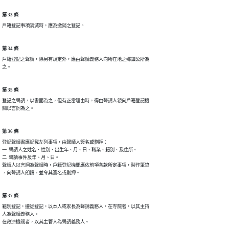
第 33 條
戶籍登記事項消滅時，應為撤銷之登記。
第 34 條
戶籍登記之聲請，除另有規定外，應由聲請義務人向所在地之鄉鎮公所為

之。
第 35 條
登記之聲請，以書面為之，但有正當理由時，得由聲請人親向戶籍登記機

關以言詞為之。
第 36 條
登記聲請書應記載左列事項，由聲請人簽名或劃押：

一  聲請人之姓名、性別、出生年、月、日、職業、籍別、及住所。

二  聲請事件及年、月、日。

聲請人以言詞為聲請時，戶籍登記機關應依前項各款所定事項，製作筆錄

，向聲請人朗讀，並令其簽名或劃押。
第 37 條
籍別登記，遷徙登記，以本人或家長為聲請義務人，在寺院者，以其主持

人為聲請義務人。

在救濟機關者，以其主管人為聲請義務人。