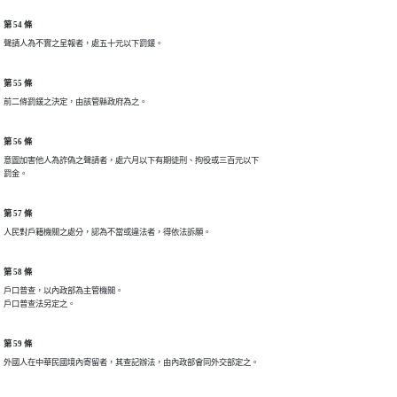
第 54 條
聲請人為不實之呈報者，處五十元以下罰鍰。
第 55 條
前二條罰鍰之決定，由該管縣政府為之。
第 56 條
意圖加害他人為詐偽之聲請者，處六月以下有期徒刑、拘役或三百元以下

罰金。
第 57 條
人民對戶籍機關之處分，認為不當或違法者，得依法訴願。
第 58 條
戶口普查，以內政部為主管機關。

戶口普查法另定之。
第 59 條
外國人在中華民國境內寄留者，其查記辦法，由內政部會同外交部定之。