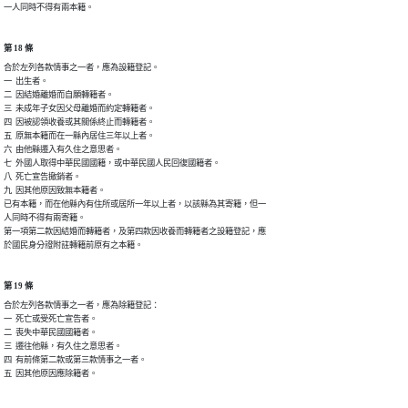
一人同時不得有兩本籍。
第 18 條
合於左列各款情事之一者，應為設籍登記。

一  出生者。

二  因結婚離婚而自願轉籍者。

三  未成年子女因父母離婚而約定轉籍者。

四  因被認領收養或其關係終止而轉籍者。

五  原無本籍而在一縣內居住三年以上者。

六  由他縣遷入有久住之意思者。

七  外國人取得中華民國國籍，或中華民國人民回復國籍者。

八  死亡宣告撤銷者。

九  因其他原因致無本籍者。

已有本籍，而在他縣內有住所或居所一年以上者，以該縣為其寄籍，但一

人同時不得有兩寄籍。

第一項第二款因結婚而轉籍者，及第四款因收養而轉籍者之設籍登記，應

於國民身分證附註轉籍前原有之本籍。
第 19 條
合於左列各款情事之一者，應為除籍登記：

一  死亡或受死亡宣告者。

二  喪失中華民國國籍者。

三  遷往他縣，有久住之意思者。

四  有前條第二款或第三款情事之一者。

五  因其他原因應除籍者。