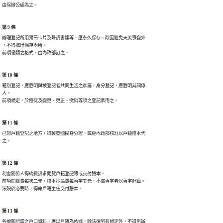
由保辦公處為之。
第 9 條
辦理登記所用簿冊卡片及聲請書類等，應永久保存，除因避免天災事變外

，不得攜出保存處所。

前項書類之格式，由內政部訂之。
第 10 條
籍別登記，應載明與被登記者共同生活之家屬，身分登記，應載明其關係

人。

前項規定，於遷徒及變更、更正、撤銷等項之登記準用之。
第 11 條
已辦戶籍登記之地方，得製發國民身分證，或經內政部核准以戶籍謄本代

之。
第 12 條
利害關係人得納費請求閱覽戶籍登記簿或交付謄本。

前項閱覽費每次二元，謄本抄錄費每百字五元，不滿百字者以百字計算。

法院於必要時，得命戶籍主任交付謄本。
第 13 條
各機關所需之戶口資料，應以戶籍為依據，除法律另有規定外，不得另辦
