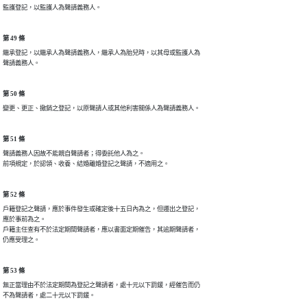
監護登記，以監護人為聲請義務人。
第 49 條
繼承登記，以繼承人為聲請義務人，繼承人為胎兒時，以其母或監護人為

聲請義務人。
第 50 條
變更、更正、撤銷之登記，以原聲請人或其他利害關係人為聲請義務人。
第 51 條
聲請義務人因故不能親自聲請者；得委託他人為之。

前項規定，於認領、收養、結婚離婚登記之聲請，不適用之。
第 52 條
戶籍登記之聲請，應於事件發生或確定後十五日內為之，但遷出之登記，

應於事前為之。

戶籍主任查有不於法定期間聲請者，應以書面定期催告，其逾期聲請者，

仍應受理之。
第 53 條
無正當理由不於法定期間為登記之聲請者，處十元以下罰鍰，經催告而仍

不為聲請者，處二十元以下罰鍰。