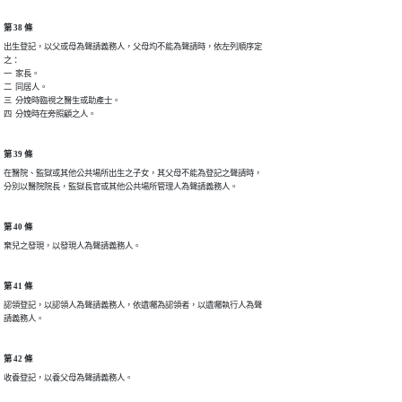
第 38 條
出生登記，以父或母為聲請義務人，父母均不能為聲請時，依左列順序定

之：

一  家長。

二  同居人。

三  分娩時臨視之醫生或助產士。

四  分娩時在旁照顧之人。
第 39 條
在醫院、監獄或其他公共場所出生之子女，其父母不能為登記之聲請時，

分別以醫院院長，監獄長官或其他公共場所管理人為聲請義務人。
第 40 條
棄兒之發現，以發現人為聲請義務人。
第 41 條
認領登記，以認領人為聲請義務人，依遺囑為認領者，以遺囑執行人為聲

請義務人。
第 42 條
收養登記，以養父母為聲請義務人。