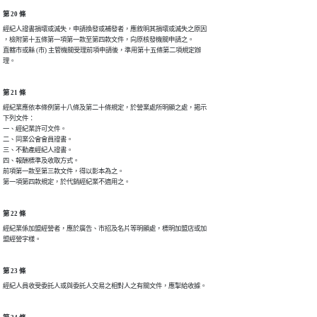
第 20 條
經紀人證書損壞或滅失，申請換發或補發者，應敘明其損壞或滅失之原因

，檢附第十五條第一項第一款至第四款文件，向原核發機關申請之。

直轄市或縣 (市) 主管機關受理前項申請後，準用第十五條第二項規定辦

理。
第 21 條
經紀業應依本條例第十八條及第二十條規定，於營業處所明顯之處，揭示

下列文件：

一、經紀業許可文件。

二、同業公會會員證書。

三、不動產經紀人證書。

四、報酬標準及收取方式。

前項第一款至第三款文件，得以影本為之。

第 22 條
經紀業係加盟經營者，應於廣告、市招及名片等明顯處，標明加盟店或加

盟經營字樣。
第 23 條
經紀人員收受委託人或與委託人交易之相對人之有關文件，應掣給收據。