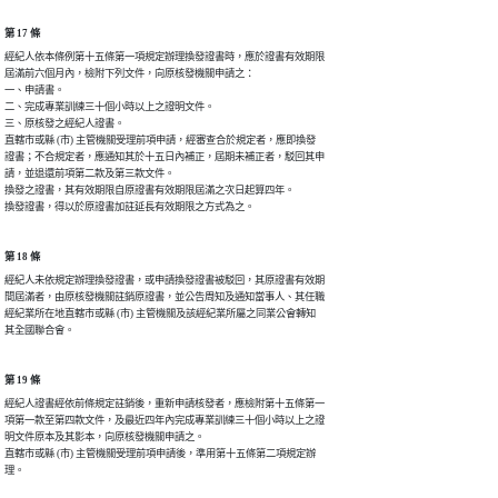
第 17 條
經紀人依本條例第十五條第一項規定辦理換發證書時，應於證書有效期限

屆滿前六個月內，檢附下列文件，向原核發機關申請之：

一、申請書。

二、完成專業訓練三十個小時以上之證明文件。

三、原核發之經紀人證書。

直轄市或縣 (市) 主管機關受理前項申請，經審查合於規定者，應即換發

證書；不合規定者，應通知其於十五日內補正，屆期未補正者，駁回其申

請，並退還前項第二款及第三款文件。

換發之證書，其有效期限自原證書有效期限屆滿之次日起算四年。

第 18 條
經紀人未依規定辦理換發證書，或申請換發證書被駁回，其原證書有效期

間屆滿者，由原核發機關註銷原證書，並公告周知及通知當事人、其任職

經紀業所在地直轄市或縣 (市) 主管機關及該經紀業所屬之同業公會轉知

第 19 條
經紀人證書經依前條規定註銷後，重新申請核發者，應檢附第十五條第一

項第一款至第四款文件，及最近四年內完成專業訓練三十個小時以上之證

明文件原本及其影本，向原核發機關申請之。

直轄市或縣 (市) 主管機關受理前項申請後，準用第十五條第二項規定辦

理。