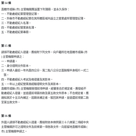
第 14 條
直轄市或縣 (市) 主管機關應設置下列簿冊，並永久保存：

一、不動產經紀業管理登記簿。

二、外縣市不動產經紀業在其所轄區域內設立之營業處所管理登記簿。

三、不動產經紀人名簿。

四、不動產經紀營業員名簿。

第 15 條
請領不動產經紀人證書，應檢附下列文件，向戶籍所在地直轄市或縣 (市

) 主管機關申請之：

一、申請書。

二、身分證明文件影本。

三、申請人最近一年內直四公分、寬二點八公分正面脫帽半身相片一式二

    張。

四、不動產經紀人考試及格證書及其影本。

五、一年以上經紀營業員經驗證明文件及其影本。

直轄市或縣 (市) 主管機關受理前項申請，經審查合於規定者，應發給不

動產經紀人證書，並退還前項第四款及第五款文件原本；不合規定者，應

通知其於十五日內補正，屆期未補正者，駁回其申請，並退還前項第二款

第 16 條
外國人請領不動產經紀人證書，應檢附依本條例第三十八條第二項經中央

主管機關許可之證明文件及前條第一項各款文件，向居留地直轄市或縣 (

市) 主管機關申請之。