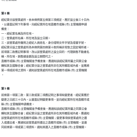
第 8 條
經紀業分設營業處所，依本條例第五條第三項規定，應於設立後三十日內

，以書面記明下列事項，向經紀業所在地直轄市或縣 (市) 主管機關申請

備查：

一、經紀業名稱及所在地。

二、營業處所名稱、所在地及設立日期。

三、該營業處所僱用之經紀人員姓名、身分證明文件字號及證書字號。

經紀業分設之營業處所為本條例第四條第十款所稱非常態之固定場所者，

前項第二款應記明事項，改以該營業處所之設立目的、代理銷售不動產名

稱、所在地、銷售總金額及設立期間代之。

直轄市或縣 (市) 主管機關准予備查後，應通知該經紀業所屬之同業公會

轉知其全國聯合會；經紀業分設之營業處所非在其所轄區域內者，並應將

第一項或前項之資料，通知該營業處所所在地直轄市或縣 (市) 主管機關

第 9 條
前條第一項第二款、第三款或第二項應記明之事項有變更者，經紀業應於

變更之日起三十日內，以書面記明變更事項，並向經紀業所在地直轄市或

縣 (市) 主管機關申請備查。

直轄市或縣 (市) 主管機關准予備查後，應通知該經紀業所屬之同業公會

轉知其全國聯合會；經紀業分設之營業處所非在其所轄區域內者，應通知

該營業處所所在地直轄市或縣 (市) 主管機關；變更事項係營業處所之遷

入或遷出者，應通知該營業處所遷出之直轄市或縣 (市) 主管機關，並連
