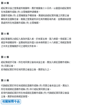
第 10 條
經紀業分設之營業處所裁撤時，應於裁撤後三十日內，以書面向經紀業所

在地直轄市或縣 (市) 主管機關申請備查。

直轄市或縣 (市) 主管機關准予備查後，應通知該經紀業所屬之同業公會

轉知其全國聯合會，裁撤之營業處所非在其所轄區域內者，並應通知該營

第 11 條
經紀業僱用之經紀人員為外國人者，於依第五條、第八條第一項或第二項

規定申請備查時，並應檢附該外國人依本條例第三十八條第二項規定取得

之中央主管機關許可之證明文件影本。
第 12 條
經紀業經許可後，所在地同業公會尚未設立者，應加入鄰近直轄市或縣 (

市) 同業公會。

前項經紀業於所在地同業公會設立後，應即加入之。
第 13 條
代銷經紀業於所在地或鄰近直轄市或縣 (市) 同業公會未設立前，應加入

所在地或鄰近直轄市或縣 (市) 仲介經紀業同業公會。

前項代銷經紀業於所在地或鄰近直轄市或縣 (市) 代銷經紀業同業公會設

立後，應即依前條規定辦理。
相關解釋令函