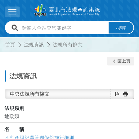
跳到主要內容
展開選單
全站查詢關鍵字欄位
搜尋
:::
:::
首頁
法規資訊
法規所有條文
keyboard_arrow_left
回上頁
法規資訊
text_rotate_vertical
print
中央法規所有條文
法規類別
地政類
名 稱
不動產經紀業管理條例施行細則