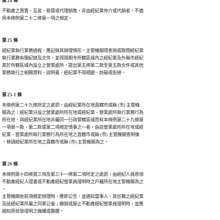
第 24 條
不動產之買賣、互易、租賃或代理銷售，非由經紀業仲介或代銷者，不適

用本條例第二十二條第一項之規定。
第 25 條
經紀業執行業務過程，應記錄其辦理情形。主管機關得查詢或取閱經紀業

執行業務有關紀錄及文件，並得限期令所轄區域內之經紀業及外縣市經紀

業於所轄區域內設立之營業處所，提出第五條第二款至第五款文件或其他

業務執行之相關資料、說明書，經紀業不得規避、妨礙或拒絕。
第 25-1 條
本條例第二十九條所定之處罰，由經紀業所在地直轄市或縣 (市) 主管機

關為之；經紀業分設之營業處所所在地或經紀業、營業處所執行業務行為

所在地，與經紀業所在地非屬同一行政管轄區域而有本條例第二十九條第

一項第一款、第二款或第二項規定情事之一者，由該營業處所所在地或經

紀業、營業處所執行業務行為所在地之直轄市或縣 (市) 主管機關查明後

第 26 條
本條例第十四條第三項及第三十一條第二項所定之處罰，由經紀人員原領

不動產經紀人證書或不動產經紀營業員證明時之戶籍所在地主管機關為之

。

主管機關依前項規定辦理時，應即公告，並通知當事人、其任職之經紀業

及該經紀業所屬之同業公會；撤銷或廢止不動產經紀營業員證明時，並應
