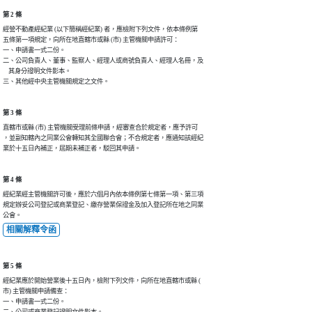
第 2 條
經營不動產經紀業 (以下簡稱經紀業) 者，應檢附下列文件，依本條例第

五條第一項規定，向所在地直轄市或縣 (市) 主管機關申請許可：

一、申請書一式二份。

二、公司負責人、董事、監察人、經理人或商號負責人、經理人名冊，及

    其身分證明文件影本。

第 3 條
直轄市或縣 (市) 主管機關受理前條申請，經審查合於規定者，應予許可

，並副知轄內之同業公會轉知其全國聯合會；不合規定者，應通知該經紀

業於十五日內補正，屆期未補正者，駁回其申請。
第 4 條
經紀業經主管機關許可後，應於六個月內依本條例第七條第一項、第三項

規定辦妥公司登記或商業登記、繳存營業保證金及加入登記所在地之同業

公會。
相關解釋令函
第 5 條
經紀業應於開始營業後十五日內，檢附下列文件，向所在地直轄市或縣 (

市) 主管機關申請備查：

一、申請書一式二份。

二、公司或商業登記證明文件影本。
