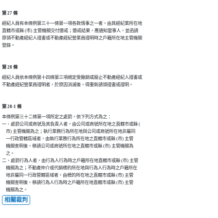
第 27 條
經紀人員有本條例第三十一條第一項各款情事之一者，由其經紀業所在地

直轄市或縣 (市) 主管機關交付懲戒；懲戒結果，應通知當事人，並函請

原領不動產經紀人證書或不動產經紀營業員證明時之戶籍所在地主管機關

第 28 條
經紀人員依本條例第十四條第三項規定受撤銷或廢止不動產經紀人證書或

第 28-1 條
本條例第三十二條第一項所定之處罰，依下列方式為之：

一、處罰公司或商號及其負責人者，由公司或商號所在地之直轄市或縣 (

    市) 主管機關為之；執行業務行為所在地與公司或商號所在地非屬同

    一行政管轄區域者，由執行業務行為所在地之直轄市或縣 (市) 主管

    機關查明後，移請公司或商號所在地之直轄市或縣 (市) 主管機關為

    之。

二、處罰行為人者，由行為人行為時之戶籍所在地直轄市或縣 (市) 主管

    機關為之；不動產仲介或代銷標的所在地與行為人行為時之戶籍所在

    地非屬同一行政管轄區域者，由標的所在地之直轄市或縣 (市) 主管

    機關查明後，移請行為人行為時之戶籍所在地直轄市或縣 (市) 主管

相關裁判