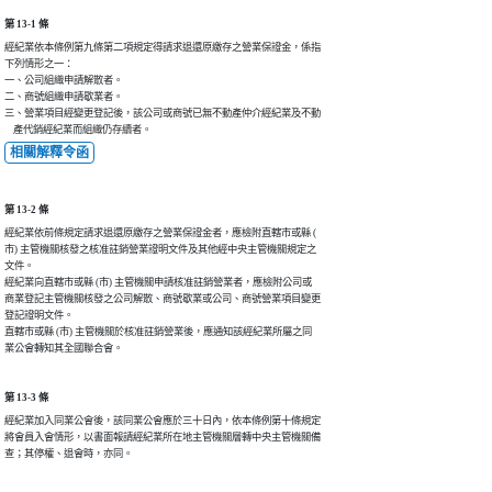
第 13-1 條
經紀業依本條例第九條第二項規定得請求退還原繳存之營業保證金，係指

下列情形之一：

一、公司組織申請解散者。

二、商號組織申請歇業者。

三、營業項目經變更登記後，該公司或商號已無不動產仲介經紀業及不動

相關解釋令函
第 13-2 條
經紀業依前條規定請求退還原繳存之營業保證金者，應檢附直轄市或縣 (

市) 主管機關核發之核准註銷營業證明文件及其他經中央主管機關規定之

文件。

經紀業向直轄市或縣 (市) 主管機關申請核准註銷營業者，應檢附公司或

商業登記主管機關核發之公司解散、商號歇業或公司、商號營業項目變更

登記證明文件。

直轄市或縣 (市) 主管機關於核准註銷營業後，應通知該經紀業所屬之同

第 13-3 條
經紀業加入同業公會後，該同業公會應於三十日內，依本條例第十條規定

將會員入會情形，以書面報請經紀業所在地主管機關層轉中央主管機關備
