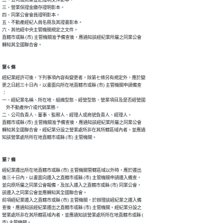
三、營業保證金繳存證明影本。

四、同業公會會員證明影本。

五、不動產經紀人員名冊及其證書影本。

六、其他經中央主管機關規定之文件。

直轄市或縣 (市) 主管機關准予備查後，應通知該經紀業所屬之同業公會

第 6 條
經紀業經許可後，下列事項內容有變更者，除第七條另有規定外，應於變

更之日起三十日內，以書面向所在地直轄市或縣 (市) 主管機關申請備查

：

一、經紀業名稱、所在地、組織型態、經營型態、營業項目及是否經營國

    外不動產仲介或代銷業務。

二、公司負責人、董事、監察人、經理人或商號負責人、經理人。

直轄市或縣 (市) 主管機關准予備查後，應通知該經紀業所屬之同業公會

轉知其全國聯合會，經紀業分設之營業處所非在其所轄區域內者，並應通

第 7 條
經紀業遷出所在地直轄市或縣 (市) 主管機關管轄區域以外時，應於遷出

後三十日內，以書面向遷入之直轄市或縣 (市) 主管機關申請遷入備查，

並向原所屬之同業公會報備，及加入遷入之直轄市或縣 (市) 同業公會，

該遷入之同業公會並應轉知其全國聯合會。

前項經紀業遷入之直轄市或縣 (市) 主管機關，於辦理該經紀業之遷入備

查後，應通知該經紀業遷出之直轄市或縣 (市) 主管機關。經紀業分設之

營業處所非在其所轄區域內者，並應通知該營業處所所在地直轄市或縣 (
