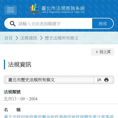
跳到主要內容
展開選單
全站查詢關鍵字欄位
搜尋
:::
:::
首頁
法規資訊
歷史法規所有條文
keyboard_arrow_left
回上頁
法規資訊
text_rotate_vertical
print
臺北市歷史法規所有條文
法規類號
北市17－09－2004
名 稱
臺北市政府地政處所屬各地政事務所地政規費作業注意事項