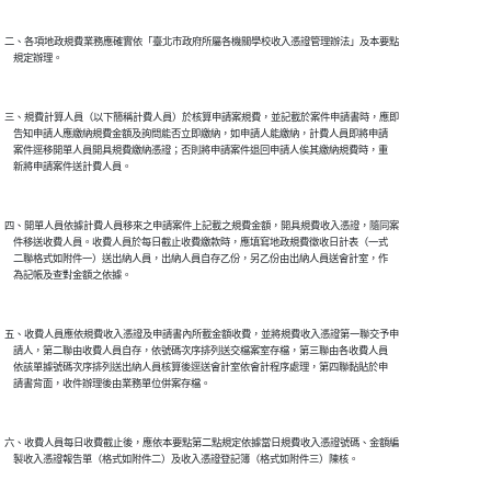
二、各項地政規費業務應確實依「臺北市政府所屬各機關學校收入憑證管理辦法」及本要點

    規定辦理。

三、規費計算人員（以下簡稱計費人員）於核算申請案規費，並記載於案件申請書時，應即

    告知申請人應繳納規費金額及詢問能否立即繳納，如申請人能繳納，計費人員即將申請

    案件逕移開單人員開具規費繳納憑證；否則將申請案件退回申請人俟其繳納規費時，重

    新將申請案件送計費人員。

四、開單人員依據計費人員移來之申請案件上記載之規費金額，開具規費收入憑證，隨同案

    件移送收費人員。收費人員於每日截止收費繳款時，應填寫地政規費徵收日計表（一式

    二聯格式如附件一）送出納人員，出納人員自存乙份，另乙份由出納人員送會計室，作

    為記帳及查對金額之依據。

五、收費人員應依規費收入憑證及申請書內所載金額收費，並將規費收入憑證第一聯交予申

    請人，第二聯由收費人員自存，依號碼次序排列送交檔案室存檔，第三聯由各收費人員

    依該單據號碼次序排列送出納人員核算後逕送會計室依會計程序處理，第四聯黏貼於申

    請書背面，收件辦理後由業務單位併案存檔。

六、收費人員每日收費截止後，應依本要點第二點規定依據當日規費收入憑證號碼、金額編

    製收入憑證報告單（格式如附件二）及收入憑證登記簿（格式如附件三）陳核。
