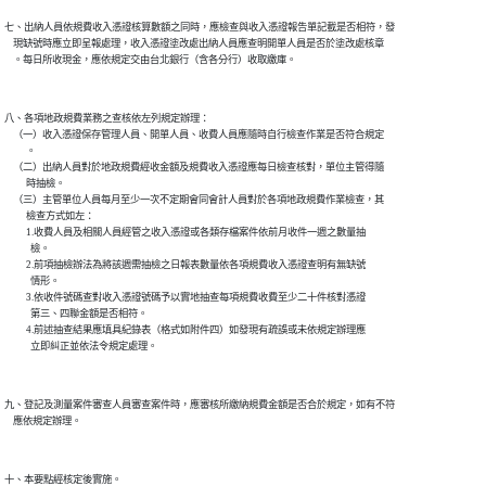
七、出納人員依規費收入憑證核算數額之同時，應檢查與收入憑證報告單記載是否相符，發

    現缺號時應立即呈報處理，收入憑證塗改處出納人員應查明開單人員是否於塗改處核章

    。每日所收現金，應依規定交由台北銀行（含各分行）收取繳庫。

八、各項地政規費業務之查核依左列規定辦理：

    （一）收入憑證保存管理人員、開單人員、收費人員應隨時自行檢查作業是否符合規定

          。

    （二）出納人員對於地政規費經收金額及規費收入憑證應每日檢查核對，單位主管得隨

          時抽檢。

    （三）主管單位人員每月至少一次不定期會同會計人員對於各項地政規費作業檢查，其

          檢查方式如左：

          1.收費人員及相關人員經管之收入憑證或各類存檔案件依前月收件一週之數量抽

            檢。

          2.前項抽檢辦法為將該週需抽檢之日報表數量依各項規費收入憑證查明有無缺號

            情形。

          3.依收件號碼查對收入憑證號碼予以實地抽查每項規費收費至少二十件核對憑證

            第三、四聯金額是否相符。

          4.前述抽查結果應填具紀錄表（格式如附件四）如發現有疏誤或未依規定辦理應

            立即糾正並依法令規定處理。

九、登記及測量案件審查人員審查案件時，應審核所繳納規費金額是否合於規定，如有不符

    應依規定辦理。

十、本要點經核定後實施。
