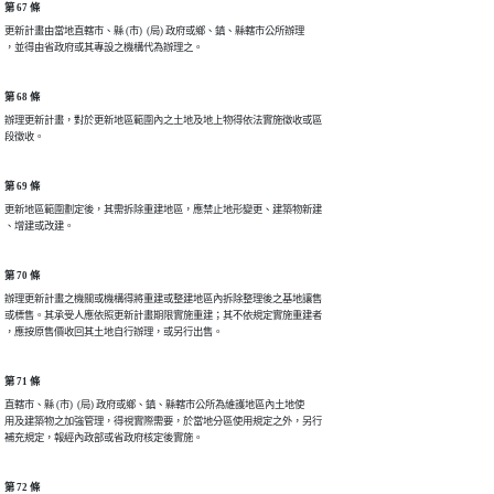
第 67 條
更新計畫由當地直轄市、縣 (市)  (局) 政府或鄉、鎮、縣轄市公所辦理

第 68 條
辦理更新計畫，對於更新地區範圍內之土地及地上物得依法實施徵收或區

第 69 條
更新地區範圍劃定後，其需拆除重建地區，應禁止地形變更、建築物新建

第 70 條
辦理更新計畫之機關或機構得將重建或整建地區內拆除整理後之基地讓售

或標售。其承受人應依照更新計畫期限實施重建；其不依規定實施重建者

第 71 條
直轄市、縣 (市)  (局) 政府或鄉、鎮、縣轄市公所為維護地區內土地使

用及建築物之加強管理，得視實際需要，於當地分區使用規定之外，另行

第 72 條