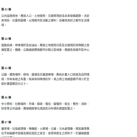
第 43 條
公共設施用地，應就人口、土地使用、交通等現狀及未來發展趨勢，決定

其項目、位置與面積，以增進市民活動之便利，及確保良好之都市生活環

第 44 條
道路系統、停車場所及加油站，應按土地使用分區及交通情形與預期之發

展配置之。鐵路、公路通過實施都市計劃之區域者，應避免穿越市區中心

第 45 條
公園、體育場所、綠地、廣場及兒童遊樂場，應依計畫人口密度及自然環

境，作有系統之布置，除具有特殊情形外，其占用土地總面積不得少於全

第 46 條
中小學校、社教場所、市場、郵政、電信、變電所、衛生、警所、消防、

第 47 條
屠宰場、垃圾處理場、殯儀館、火葬場、公墓、污水處理廠、煤氣廠等應

在不妨礙都市發展及鄰近居民之安全、安寧與衛生之原則下，於邊緣適當
