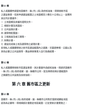
第 61 條
私人或團體申請當地直轄市、縣 (市)  (局) 政府核准後，得舉辦新市區

之建設事業。但其申請建設範圍之土地面積至少應在十公頃以上，並應附

具左列計畫書件：　

一  土地面積及其權利證明文件。

二  細部計畫及其圖說。

三  公共設施計畫。

四  建築物配置圖。

五  工程進度及竣工期限。

六  財務計畫。

七  建設完成後土地及建築物之處理計畫。

前項私人或團體舉辦之新市區建設範圍內之道路、兒童遊樂場、公園以及

第 62 條
私人或團體舉辦新市區建設事業，其計畫書件函經核准後，得請求直轄市

、縣 (市)  (局) 政府或鄉、鎮、縣轄市公所，配合興修前條計畫範圍外

第 六 章 舊市區之更新
第 63 條
直轄市、縣 (市)  (局) 政府或鄉、鎮、縣轄市公所對於窳陋或髒亂地區
