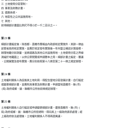
三  土地使用分區管制。

四  事業及財務計畫。

五  道路系統。

六  地區性之公共設施用地。

七  其他。

第 23 條
細部計畫擬定後，除首都、直轄市應報由內政部核定實施外，其餘一律由

該管省政府核定實施，並應於核定發布實施後一年內豎立椿誌計算座標，

辦理地籍分割測量，並將道路及其他公共設施用地、土地使用分區之界線

測繪於地籍圖上，以供公眾閱覽或申請謄本之用。細部計畫之擬定、審議

第 24 條
土地權利關係人為促進其土地利用，得配合當地分區發展計畫，自行擬定

或變更細部計畫，並應附具事業及財務計畫，申請當地直轄市、縣 (市)

第 25 條
土地權利關係人自行擬定或申請變更細部計畫，遭受直轄市、縣 (市)  (

局) 政府或鄉、鎮、縣轄市公所拒絕時，得向其上一級政府請求處理；經
