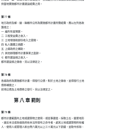
第 77 條
地方政府及鄉、鎮、縣轄市公所為實施都市計畫所需經費，應以左列各款

籌措之：

一  編列年度預算。

二  工程受益費之收入。

三  土地增值稅部份收入之提撥。

四  私人團體之捐獻。

五  上級政府之補助。

六  其他辦理都市計畫事業之盈餘。

七  都市建設捐之收入。

第 78 條
各級政府為實施都市計畫，得發行公債。對於土地之徵收，並得發行土地

債券補償之。

第 八 章 罰則
第 79 條
都市計畫範圍內土地或建築物之使用，或從事建造、採取土石、變更地形

，違反本法或各級政府依本法所發布之命令者，處其土地或建築物所有權

人、使用人或管理人新台幣六萬元以上三十萬元以下罰鍰，並勒令拆除、
