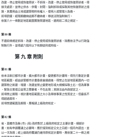
改建、停止使用或恢復原狀。不拆除、改建、停止使用或恢復原狀者，得

按次處罰，並停止供水、供電、封閉、強制拆除或採取其他恢復原狀之措

施，其費用由土地或建築物所有權人、使用人或管理人負擔。

前項罰鍰，經限期繳納逾期不繳納者，移送法院強制執行。

依第八十一條劃定地區範圍實施禁建地區，適用前二項之規定。
第 80 條
不遵前條規定拆除、改建、停止使用或恢復原狀者，除應依法予以行政強

制執行外，並得處六個月以下有期徒刑或拘役。
第 九 章 附則
第 81 條
依本法新訂都市計畫、擴大都市計畫、變更都市計畫時，得先行劃定計畫

地區範圍，經由該管都市計畫委員會通過後，得禁止在該地區範圍內一切

建築物之新建、增建、改建並禁止變更地形或大規模採取土石。但為軍事

、緊急災害或公益等之需要者，不在此限；其辦法由內政部定之。

前項禁止期限，視計畫地區範圍之大小及舉辦事業之性質定之。但最長不

得超過兩年。

第 82 條
省、直轄市及縣 (市)  (局) 政府對於上級政府核定之主要計畫、細部計

畫，如有申請覆議之必要時，應於接到核定公文之日起一個月內提出，並

以一次為限；經上級政府覆議仍維持原核定計畫時，應依第二十一條之規
