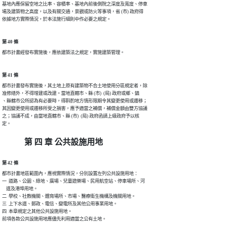
基地內應保留空地之比率、容積率、基地內前後側院之深度及寬度、停車

場及建築物之高度，以及有關交通，景觀或防火等事項，省 (市) 政府得

第 40 條
第 41 條
都市計畫發布實施後，其土地上原有建築物不合土地使用分區規定者，除

准修繕外，不得增建或改建。當地直轄市、縣 (市)  (局) 政府或鄉、鎮

、縣轄市公所認為有必要時，得斟酌地方情形限期令其變更使用或遷移；

其因變更使用或遷移所受之損害，應予適當之補償，補償金額由雙方協議

之；協議不成，由當地直轄市、縣 (市)  (局) 政府函請上級政府予以核

第 四 章 公共設施用地
第 42 條
都市計畫地區範圍內，應視實際情況，分別設置左列公共設施用地：

一  道路、公園、綠地、廣場、兒童遊樂場、民用航空站、停車場所、河

    道及港埠用地。

二  學校、社教機關、體育場所、市場、醫療衛生機構及機關用地。

三  上下水道、郵政、電信、變電所及其他公用事業用地。

四  本章規定之其他公共設施用地。
