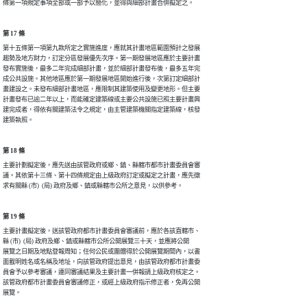
第 17 條
第十五條第一項第九款所定之實施進度，應就其計畫地區範圍預計之發展

趨勢及地方財力，訂定分區發展優先次序。第一期發展地區應於主要計畫

發布實施後，最多二年完成細部計畫，並於細部計畫發布後，最多五年完

成公共設施。其他地區應於第一期發展地區開始進行後，次第訂定細部計

畫建設之。未發布細部計畫地區，應限制其建築使用及變更地形。但主要

計畫發布已逾二年以上，而能確定建築線或主要公共設施已照主要計畫興

建完成者，得依有關建築法令之規定，由主管建築機關指定建築線，核發

第 18 條
主要計劃擬定後，應先送由該管政府或鄉、鎮、縣轄市都市計畫委員會審

議。其依第十三條、第十四條規定由上級政府訂定或擬定之計畫，應先徵

第 19 條
主要計畫擬定後，送該管政府都市計畫委員會審議前，應於各該直轄市、

縣 (市)  (局) 政府及鄉、鎮或縣轄市公所公開展覽三十天，並應將公開

展覽之日期及地點登報周知；任何公民或團體得於公開展覽期間內，以書

面載明姓名或名稱及地址，向該管政府提出意見，由該管政府都市計畫委

員會予以參考審議，連同審議結果及主要計畫一併報請上級政府核定之。

該管政府都市計畫委員會審議修正，或經上級政府指示修正者，免再公開
