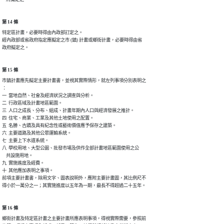
第 14 條
特定區計畫，必要時得由內政部訂定之。

經內政部或省政府指定應擬定之市 (鎮) 計畫或鄉街計畫，必要時得由省

第 15 條
市鎮計畫應先擬定主要計畫書，並視其實際情形，就左列事項分別表明之

：

一  當地自然、社會及經濟狀況之調查與分析。

二  行政區域及計畫地區範圍。

三  人口之成長、分布、組成、計畫年期內人口與經濟發展之推計。

四  住宅、商業、工業及其他土地使用之配置。

五  名勝、古蹟及具有紀念性或藝術價值應予保存之建築。

六  主要道路及其他公眾運輸系統。

七  主要上下水道系統。

八  學校用地、大型公園、批發市場及供作全部計畫地區範圍使用之公

    共設施用地。

九  實施進度及經費。

十  其他應加表明之事項。

前項主要計畫書，除用文字、圖表說明外，應附主要計畫圖，其比例尺不

得小於一萬分之一；其實施進度以五年為一期，最長不得超過二十五年。
第 16 條
鄉街計畫及特定區計畫之主要計畫所應表明事項，得視實際需要，參照前
