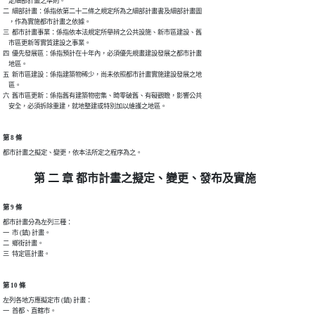
    定細部計畫之準則。

二  細部計畫：係指依第二十二條之規定所為之細部計畫書及細部計畫圖

    ，作為實施都市計畫之依據。

三  都市計畫事業：係指依本法規定所舉辨之公共設施、新市區建設、舊

    市區更新等實質建設之事業。

四  優先發展區：係指預計在十年內，必須優先規畫建設發展之都市計畫

    地區。

五  新市區建設：係指建築物稀少，尚未依照都市計畫實施建設發展之地

    區。

六  舊市區更新：係指舊有建築物密集、畸零破舊、有礙觀瞻，影響公共

第 8 條
第 二 章 都市計畫之擬定、變更、發布及實施
第 9 條
都市計畫分為左列三種：

一  市 (鎮) 計畫。

二  鄉街計畫。

第 10 條
左列各地方應擬定市 (鎮) 計畫：

一  首都、直轄市。
