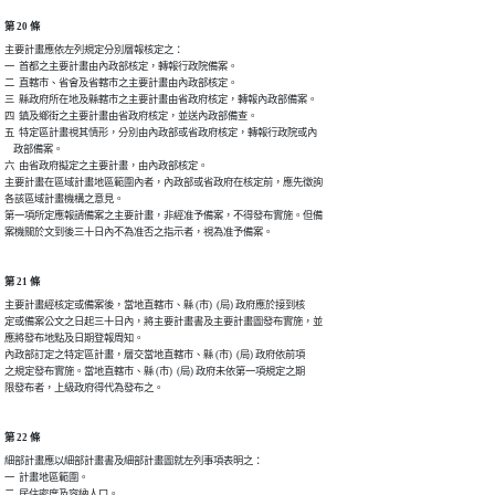
第 20 條
主要計畫應依左列規定分別層報核定之：　

一  首都之主要計畫由內政部核定，轉報行政院備案。

二  直轄市、省會及省轄市之主要計畫由內政部核定。

三  縣政府所在地及縣轄市之主要計畫由省政府核定，轉報內政部備案。

四  鎮及鄉街之主要計畫由省政府核定，並送內政部備查。

五  特定區計畫視其情形，分別由內政部或省政府核定，轉報行政院或內

    政部備案。

六  由省政府擬定之主要計畫，由內政部核定。

主要計畫在區域計畫地區範圍內者，內政部或省政府在核定前，應先徵詢

各該區域計畫機構之意見。

第一項所定應報請備案之主要計畫，非經准予備案，不得發布實施。但備

第 21 條
主要計畫經核定或備案後，當地直轄市、縣 (市)  (局) 政府應於接到核

定或備案公文之日起三十日內，將主要計畫書及主要計畫圖發布實施，並

應將發布地點及日期登報周知。

內政部訂定之特定區計畫，層交當地直轄市、縣 (市)  (局) 政府依前項

之規定發布實施。當地直轄市、縣 (市)  (局) 政府未依第一項規定之期

第 22 條
細部計畫應以細部計畫書及細部計畫圖就左列事項表明之：

一  計畫地區範圍。

二  居住密度及容納人口。
