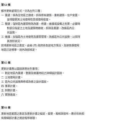
第 64 條
都市更新處理方式，分為左列三種：

一  重建：係為全地區之徵收、拆除原有建築、重新建築、住戶安置，

          並得變更其土地使用性質或使用密度。

二  整建：強制區內建築物為改建、修建、維護或設備之充實，必要時

          對部分指定之土地及建築物徵收、拆除及重建，改進區內公

          共設施。

三  維護：加強區內土地使用及建築管理，改進區內公共設施，以保持

          其良好狀況。

前項更新地區之劃定，由省 (市) 政府依各該地方情況，及按各類使用

第 65 條
更新計畫應以圖說表明左列事項：

一  劃定地區內重建、整建及維護地段之詳細設計圖說。

二  土地使用計畫。

三  區內公共設施興修或改善之設計圖說。

四  事業計畫。

五  財務計畫。

第 66 條
更新地區範圍之劃定及更新計畫之擬定、變更、報核與發布，應分別依照
