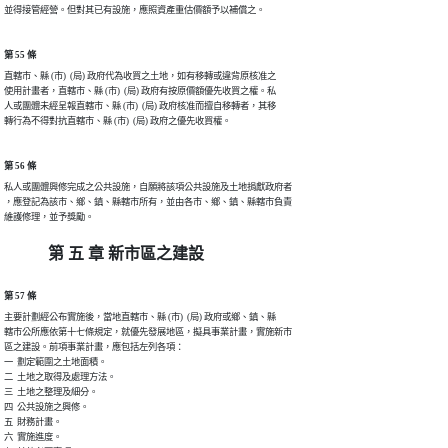
第 55 條
直轄市、縣 (市)  (局) 政府代為收買之土地，如有移轉或違背原核准之

使用計畫者，直轄市、縣 (市)  (局) 政府有按原價額優先收買之權。私

人或團體未經呈報直轄市、縣 (市)  (局) 政府核准而擅自移轉者，其移

第 56 條
私人或團體興修完成之公共設施，自願將該項公共設施及土地捐獻政府者

，應登記為該市、鄉、鎮、縣轄市所有，並由各市、鄉、鎮、縣轄市負責

第 五 章 新市區之建設
第 57 條
主要計劃經公布實施後，當地直轄市、縣 (市)  (局) 政府或鄉、鎮、縣

轄市公所應依第十七條規定，就優先發展地區，擬具事業計畫，實施新市

區之建設。前項事業計畫，應包括左列各項：

一  劃定範圍之土地面積。

二  土地之取得及處理方法。

三  土地之整理及細分。

四  公共設施之興修。

五  財務計畫。

六  實施進度。
