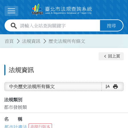
跳到主要內容
展開選單
全站查詢關鍵字欄位
搜尋
:::
:::
首頁
法規資訊
歷史法規所有條文
keyboard_arrow_left
回上頁
法規資訊
text_rotate_vertical
print
中央歷史法規所有條文
法規類別
都市發展類
名 稱
都市計畫法
非現行版本