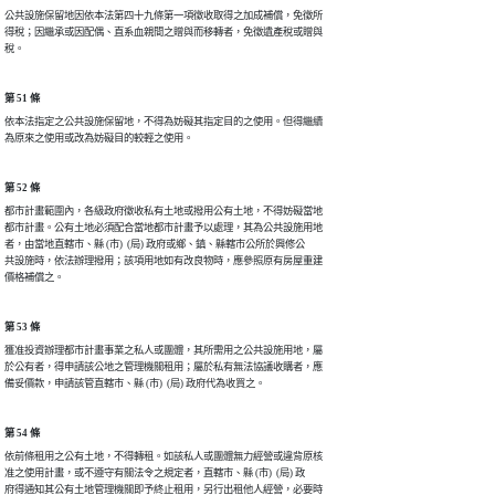
公共設施保留地因依本法第四十九條第一項徵收取得之加成補償，免徵所

得稅；因繼承或因配偶、直系血親間之贈與而移轉者，免徵遺產稅或贈與

第 51 條
依本法指定之公共設施保留地，不得為妨礙其指定目的之使用。但得繼續

第 52 條
都市計畫範圍內，各級政府徵收私有土地或撥用公有土地，不得妨礙當地

都市計畫。公有土地必須配合當地都市計畫予以處理，其為公共設施用地

者，由當地直轄市、縣 (市)  (局) 政府或鄉、鎮、縣轄市公所於興修公

共設施時，依法辦理撥用；該項用地如有改良物時，應參照原有房屋重建

第 53 條
獲准投資辦理都市計畫事業之私人或團體，其所需用之公共設施用地，屬

於公有者，得申請該公地之管理機關租用；屬於私有無法協議收購者，應

第 54 條
依前條租用之公有土地，不得轉租。如該私人或團體無力經營或違背原核

准之使用計畫，或不遵守有關法令之規定者，直轄市、縣 (市)  (局) 政

府得通知其公有土地管理機關即予終止租用，另行出租他人經營，必要時
