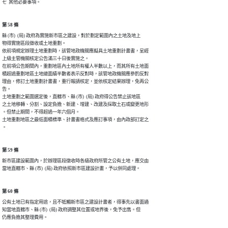
第 58 條
縣 (市)  (局) 政府為實施新市區之建設，對於劃定範圍內之土地及地上

物得實施區段徵收或土地重劃。

依前項規定辦理土地重劃時，該管地政機關應擬具土地重劃計畫書，呈經

上級主管機關核定公告滿三十日後實施之。

在前項公告期間內，重劃地區內土地所有權人半數以上，而其所有土地面

積超過重劃地區土地總面績半數者表示反對時，該管地政機關應參酌反對

理由，修訂土地重劃計畫書，重行報請核定，並依核定結果辦理，免再公

告。

土地重劃之範圍選定後，直轄市、縣 (市)  (局) 政府得公告禁止該地區

之土地移轉、分割、設定負擔、新建、增建、改建及採取土石或變更地形

。但禁止期間，不得超過一年六個月。

土地重劃地區之最低面積標準、計畫書格式及應訂事項，由內政部訂定之

第 59 條
新市區建設範圍內，於辦理區段徵收時各級政府所管之公有土地，應交由

第 60 條
公有土地已有指定用途，且不牴觸新市區之建設計畫者，得事先以書面通

知當地直轄市、縣 (市)  (局) 政府調整其位置或地界後，免予出售。但
