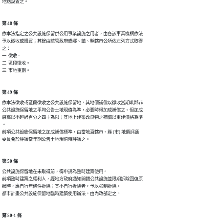
第 48 條
依本法指定之公共設施保留供公用事業設施之用者，由各該事業機構依法

予以徵收或購買；其餘由該管政府或鄉、鎮、縣轄市公所依左列方式取得

之：

一  徵收。

二  區段徵收。

第 49 條
依本法徵收或區段徵收之公共設施保留地，其地價補償以徵收當期毗鄰非

公共設施保留地之平均公告土地現值為準，必要時得加成補償之。但加成

最高以不超過百分之四十為限；其地上建築改良物之補償以重建價格為準

。

前項公共設施保留地之加成補償標準，由當地直轄市、縣 (市) 地價評議

第 50 條
公共設施保留地在未取得前，得申請為臨時建築使用。

前項臨時建築之權利人，經地方政府通知開闢公共設施並限期拆除回復原

狀時，應自行無條件拆除；其不自行拆除者，予以強制拆除。

第 50-1 條