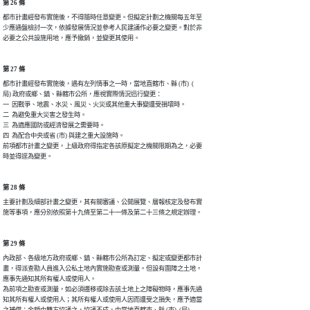
第 26 條
都市計畫經發布實施後，不得隨時任意變更。但擬定計劃之機關每五年至

少應通盤檢討一次，依據發展情況並參考人民建議作必要之變更。對於非

第 27 條
都市計畫經發布實施後，遇有左列情事之一時，當地直轄市、縣 (市)  (

局) 政府或鄉、鎮、縣轄市公所，應視實際情況迅行變更：

一  因戰爭、地震、水災、風災、火災或其他重大事變遭受損壞時。

二  為避免重大災害之發生時。

三  為適應國防或經濟發展之需要時。

四  為配合中央或省 (市) 與建之重大設施時。

前項都市計畫之變更，上級政府得指定各該原擬定之機關限期為之，必要

第 28 條
主要計劃及細部計畫之變更，其有關審議、公開展覽、層報核定及發布實

第 29 條
內政部、各級地方政府或鄉、鎮、縣轄市公所為訂定、擬定或變更都市計

畫，得派查勘人員進入公私土地內實施勘查或測量。但設有圍障之土地，

應事先通知其所有權人或使用人。

為前項之勘查或測量，如必須遷移或除去該土地上之障礙物時，應事先通

知其所有權人或使用人；其所有權人或使用人因而遭受之損失，應予適當
