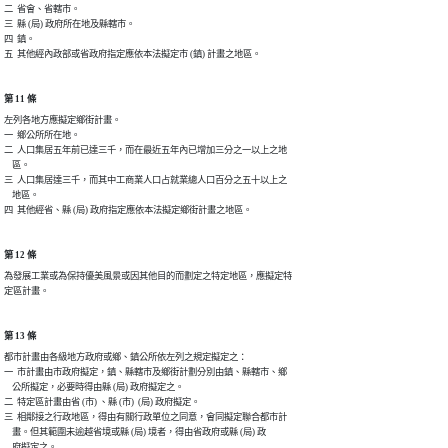
二  省會、省轄市。

三  縣 (局) 政府所在地及縣轄市。

四  鎮。

第 11 條
左列各地方應擬定鄉街計畫。

一  鄉公所所在地。

二  人口集居五年前已達三千，而在最近五年內已增加三分之一以上之地

    區。

三  人口集居達三千，而其中工商業人口占就業總人口百分之五十以上之

    地區。

第 12 條
為發展工業或為保持優美風景或因其他目的而劃定之特定地區，應擬定特

第 13 條
都市計畫由各級地方政府或鄉、鎮公所依左列之規定擬定之：

一  市計畫由市政府擬定，鎮、縣轄市及鄉街計劃分別由鎮、縣轄市、鄉

    公所擬定，必要時得由縣 (局) 政府擬定之。

二  特定區計畫由省 (市) 、縣 (市)  (局) 政府擬定。

三  相鄰接之行政地區，得由有關行政單位之同意，會同擬定聯合都市計

    畫。但其範圍未逾越省境或縣 (局) 境者，得由省政府或縣 (局) 政
