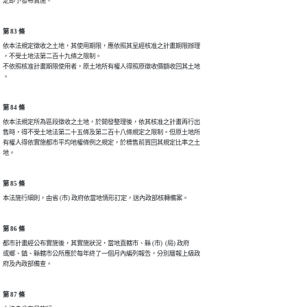
第 83 條
依本法規定徵收之土地，其使用期限，應依照其呈經核准之計畫期限辦理

，不受土地法第二百十九條之限制。

不依照核准計畫期限使用者，原土地所有權人得照原徵收價額收回其土地

第 84 條
依本法規定所為區段徵收之土地，於開發整理後，依其核准之計畫再行出

售時，得不受土地法第二十五條及第二百十八條規定之限制。但原土地所

有權人得依實施都市平均地權條例之規定，於標售前買回其規定比率之土

第 85 條
第 86 條
都市計畫經公布實施後，其實施狀況，當地直轄市、縣 (市)  (局) 政府

或鄉、鎮、縣轄市公所應於每年終了一個月內編列報告，分別層報上級政

第 87 條