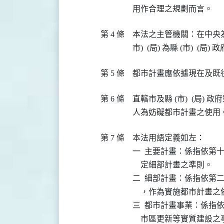
第 4 條
本法之主管機關：在中央為內政
第 5 條
第 6 條
直轄市及縣 (市)  (局
第 7 條
本法用語定義如左：

一  主要計畫：係指依第
    定細部計畫之準則。

二  細部計畫：係指依第
    ，作為實施都市計畫之
三  都市計畫事業：係指
    市區更新等實質建設之