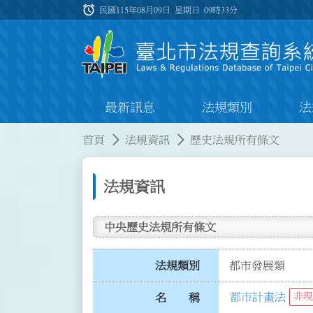
跳到主要內容
alarm
:::
民國115年08月09日 星期日
09時33分
最新訊息
法規類別
法
:::
:::
首頁
法規資訊
歷史法規所有條文
法規資訊
中央歷史法規所有條文
法規類別
都市發展類
都市計畫法
非現
名 稱