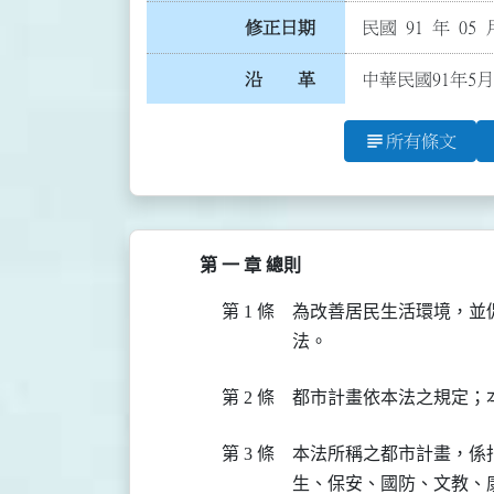
修正日期
民國 91 年 05 
沿 革
中華民國91年5月
subject
所有條文
第 一 章 總則
第 1 條
為改善居民生活環境，並
第 2 條
第 3 條
本法所稱之都市計畫，係
生、保安、國防、文教、