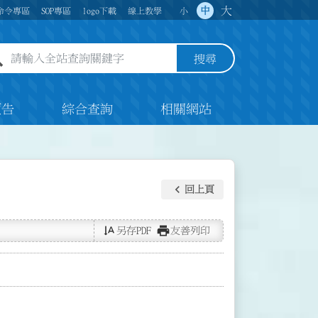
大
中
命令專區
SOP專區
logo下載
線上教學
小
全站查詢關鍵字欄位
搜尋
預告
綜合查詢
相關網站
keyboard_arrow_left
回上頁
text_rotate_vertical
print
另存PDF
友善列印