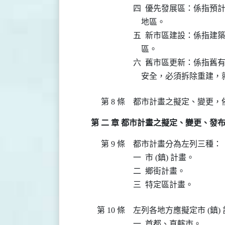
四  優先發展區：係指預
    地區。

五  新市區建設：係指建
    區。

六  舊市區更新：係指舊
第 8 條
第 二 章 都市計畫之擬定、變更、發
第 9 條
都市計畫分為左列三種：

一  市 (鎮) 計畫。

二  鄉街計畫。

第 10 條
左列各地方應擬定市 (鎮) 
一  首都、直轄市。
