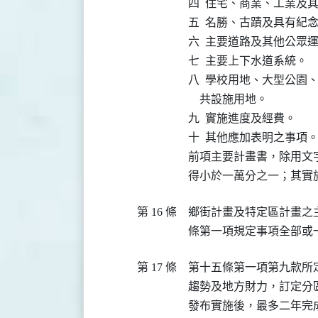
四  住宅、商業、工業及
五  名勝、古蹟及具有紀
六  主要道路及其他公眾運
七  主要上下水道系統。

八  學校用地、大型公園
    共設施用地。

九  實施進度及經費。

十  其他應加表明之事項。
前項主要計畫書，除用文
得小於一萬分之一；其實
第 16 條
鄉街計畫及特定區計畫之
第 17 條
第十五條第一項第九款所
趨勢及地方財力，訂定分
發布實施後，最多二年完