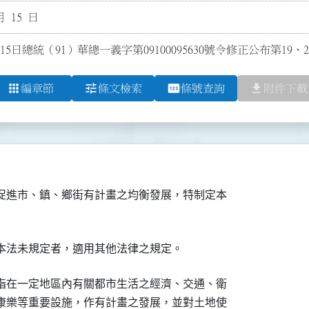
月 15 日
15日總統（91）華總一義字第09100095630號令修正公布第19、
apps
tune
pin
file_download
編章節
條文檢索
條號查詢
附件下載
促進市、鎮、鄉街有計畫之均衡發展，特制定本

指在一定地區內有關都市生活之經濟、交通、衛

康樂等重要設施，作有計畫之發展，並對土地使
