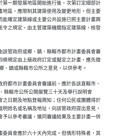
於第一期發展地區開始進行後，次第訂定細部計

畫地區，應限制其建築使用及變更地形。但主要

而能確定建築線或主要公共設施已照主要計畫興

法令之規定，由主管建築機關指定建築線，核發

由該管政府或鄉、鎮、縣轄市都市計畫委員會審

四條規定由上級政府訂定或擬定之計畫，應先徵

政府都市計畫委員會審議前，應於各該直轄市、

及鄉、鎮、縣轄市公所公開展覽三十天及舉行說明會

會之日期及地點登報周知；任何公民或團體得於

載明姓名或名稱及地址，向該管政府提出意見，

會予以參考審議，連同審議結果及主要計畫一併

畫委員會應於六十天內完成。但情形特殊者，其
