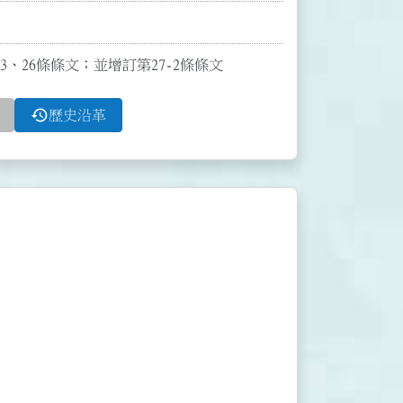
23、26條條文；並增訂第27-2條條文
history
歷史沿革