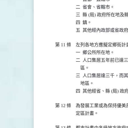
二  省會、省轄市。

三  縣 (局) 政府所在地及
四  鎮。

第 11 條
左列各地方應擬定鄉街計畫
一  鄉公所所在地。

二  人口集居五年前已達
    區。

三  人口集居達三千，而
    地區。

第 12 條
為發展工業或為保持優美
第 13 條
都市計畫由各級地方政府