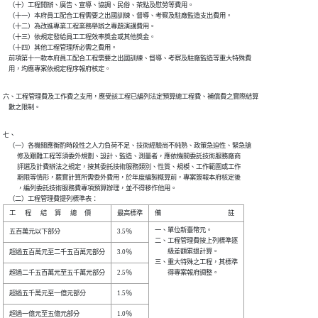
    （十）工程開辦、廣告、宣導、協調、民俗、茶點及慰勞等費用。

    （十一）本府員工配合工程需要之出國訓練、督導、考察及駐廠監造支出費用。

    （十二）為改進專業工程業務舉辦之專題演講費用。

    （十三）依規定發給員工工程效率獎金或其他獎金。

    （十四）其他工程管理所必需之費用。

    前項第十一款本府員工配合工程需要之出國訓練、督導、考察及駐廠監造等重大特殊費

    用，均應專案依規定程序報府核定。
六、工程管理費及工作費之支用，應受該工程已編列法定預算總工程費、補償費之實際結算

    數之限制。
七、

    （一）各機關應衡酌時段性之人力負荷不足、技術經驗尚不純熟、政策急迫性、緊急搶

          修及艱難工程等須委外規劃、設計、監造、測量者，應依機關委託技術服務廠商

          評選及計費辦法之規定，按其委託技術服務類別、性質、規模、工作範圍或工作

          期限等情形，覈實計算所需委外費用，於年度編製概算前，專案簽報本府核定後

          ，編列委託技術服務費專項預算辦理，並不得移作他用。

    （二）工程管理費提列標準表：
一、單位新臺幣元。        

二、工程管理費按上列標準逐

　　級差額累退計算。      

三、重大特殊之工程，其標準

　　得專案報府調整。　　　
