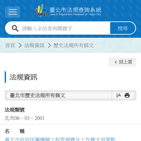
跳到主要內容
展開選單
全站查詢關鍵字欄位
搜尋
:::
:::
首頁
法規資訊
歷史法規所有條文
keyboard_arrow_left
回上頁
法規資訊
text_rotate_vertical
print
臺北市歷史法規所有條文
法規類號
北市06－03－2001
名 稱
臺北市政府所屬機關工程管理費及工作費支用要點