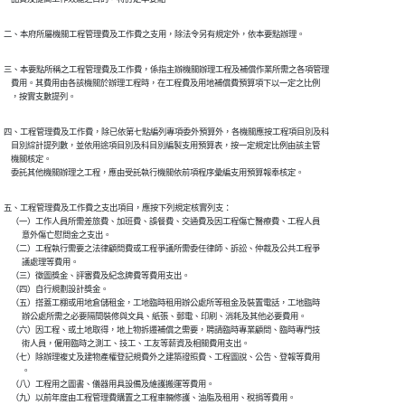
三、本要點所稱之工程管理費及工作費，係指主辦機關辦理工程及補償作業所需之各項管理

    費用。其費用由各該機關於辦理工程時，在工程費及用地補償費預算項下以一定之比例

四、工程管理費及工作費，除已依第七點編列專項委外預算外，各機關應按工程項目別及科

    目別綜計提列數，並依用途項目別及科目別編製支用預算表，按一定規定比例由該主管

    機關核定。

五、工程管理費及工作費之支出項目，應按下列規定核實列支：

    （一）工作人員所需差旅費、加班費、誤餐費、交通費及因工程傷亡醫療費、工程人員

          意外傷亡慰問金之支出。

    （二）工程執行需要之法律顧問費或工程爭議所需委任律師、訴訟、仲裁及公共工程爭

          議處理等費用。

    （三）徵圖獎金、評審費及紀念牌費等費用支出。

    （四）自行規劃設計獎金。

    （五）搭蓋工棚或用地倉儲租金，工地臨時租用辦公處所等租金及裝置電話，工地臨時

          辦公處所需之必要隔間裝修與文具、紙張、郵電、印刷、消耗及其他必要費用。

    （六）因工程、或土地取得，地上物拆遷補償之需要，聘請臨時專業顧問、臨時專門技

          術人員，僱用臨時之測工、技工、工友等薪資及相關費用支出。

    （七）除辦理複丈及建物產權登記規費外之建築證照費、工程圖說、公告、登報等費用

          。

    （八）工程用之圖書、儀器用具設備及維護搬運等費用。

    （九）以前年度由工程管理費購置之工程車輛修護、油脂及租用、稅捐等費用。
