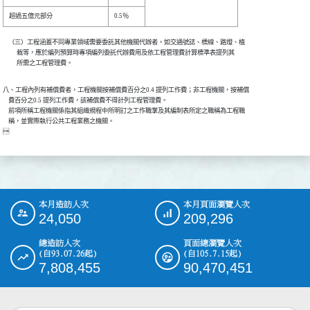
    （三）工程涵蓋不同專業領域需要委託其他機關代辦者，如交通號誌、標線、路燈、植

          栽等，應於編列預算時專項編列委託代辦費用及依工程管理費計算標準表提列其

八、工程內列有補償費者，工程機關按補償費百分之0.4 提列工作費；非工程機關，按補償

    費百分之0.5 提列工作費，該補償費不得計列工程管理費。

    前項所稱工程機關係指其組織規程中所明訂之工作職掌及其編制表所定之職稱為工程職

    稱，並實際執行公共工程業務之機關。

本月造訪人次
本月頁面瀏覽人次
:::
24,050
209,296
總造訪人次
頁面總瀏覽人次
(自93.07.26起)
(自105.7.15起)
7,808,455
90,470,451