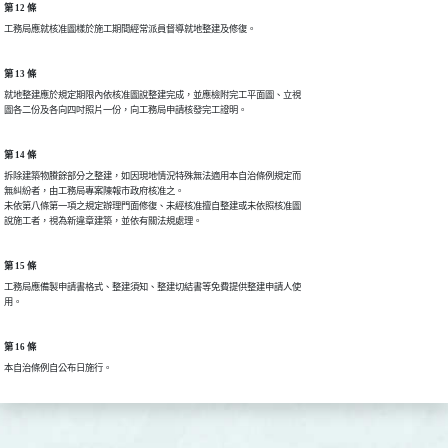
第 12 條
工務局應就核准圖樣於施工期間經常派員督導就地整建及修復。
第 13 條
就地整建應於規定期限內依核准圖說整建完成，並應檢附完工平面圖、立視

圖各二份及各向四吋照片一份，向工務局申請核發完工證明。
第 14 條
拆除建築物賸餘部分之整建，如因現地情況特殊無法適用本自治條例規定而

無糾紛者，由工務局專案陳報市政府核准之。

未依第八條第一項之規定辦理門面修復、未經核准擅自整建或未依照核准圖

說施工者，視為新違章建築，並依有關法規處理。
第 15 條
工務局應備製申請書格式、整建須知、整建切結書等免費提供整建申請人使

用。
第 16 條
本自治條例自公布日施行。