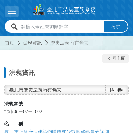
跳到主要內容
展開選單
全站查詢關鍵字欄位
搜尋
:::
:::
首頁
法規資訊
歷史法規所有條文
keyboard_arrow_left
回上頁
法規資訊
text_rotate_vertical
print
臺北市歷史法規所有條文
法規類號
北市06－02－1002
名 稱
臺北市拆除合法建築物賸餘部分就地整建自治條例