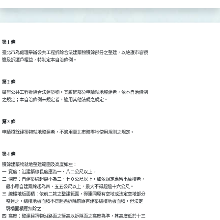
第 1 條
臺北市為處理舉辦公共工程拆除合法建築物賸餘部分之整建，以維護市容觀

瞻及拆遷戶權益，特制定本自治條例。
第 2 條
舉辦公共工程拆除合法建築物，其賸餘部分申請就地整建者，依本自治條例

之規定；本自治條例未規定者，適用其他法規之規定。
第 3 條
申請賸餘建築物就地整建者，不適用臺北市畸零地使用規則之規定。
第 4 條
賸餘建築物就地整建範圍及高度如左：

一  寬度：沿建築線長度應為一．八二公尺以上。

二  深度：自建築線起最小為二．七０公尺以上，如依規定應留出騎樓者，

    最小應自建築線起為四．五五公尺以上，最大不得超過十六公尺。

三  總樓地板面積：依前二款之整建範圍，得連同原有空地或法定空地部分

    整建之，總樓地板面積不得超過拆除前原有建築總樓地板面積，但法定

    騎樓面積應扣除之。

四  高度：整建建築物沿路面之簷高以拆除面之高度為準，其高度低於十三
