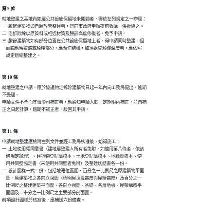
第 9 條
就地整建之基地內如屬公共設施保留地未開闢者，得依左列規定之一辦理：

一  賸餘建築物如自願放棄整建者，得向市政府申請提前收購一併拆除之。

二  沿拆除線以原質料或相近材質及謄餘高度修復者，免予申請。

三  賸餘建築物如有部分位置在公共設施保留地上者，得申請同時整建。但

    面臨應留道路或騎樓部分，應預作結構，如須退縮騎樓深度者，應依照

    規定退縮整建之。
第 10 條
就地整建之申請，應於協議約定拆除建築物日起一年內向工務局提出，逾期

不受理。

申請文件不全而其情形可補正者，應通知申請人於一定期限內補正，並自補

正之日起計算，屆期不補正者，駁回其申請。
第 11 條
申請就地整建應檢附左列文件並經工務局核准後，始得施工：

一  土地使用權同意書（建地屬整建人所有者免附，如適用第八條者，依該

    條規定辦理）、建築物登記簿謄本、土地登記簿謄本、地籍圖謄本、使

    用共同壁協定書（未使用共同壁者免附）及整建切結書各一份。

二  設計圖樣一式二份，包括地籍位置圖、百分之一比例尺之原建築物平面

    圖、原建築物之各向立視圖（標明屋頂最高度與屋簷高度）及百分之一

    比例尺之整建建築平面圖、各向立視圖、基礎、各層地板、屋架構造平

    面圖及二十分之一比例尺之主要部分剖面圖。

前項設計圖樣於核准後，應補送六份備查。