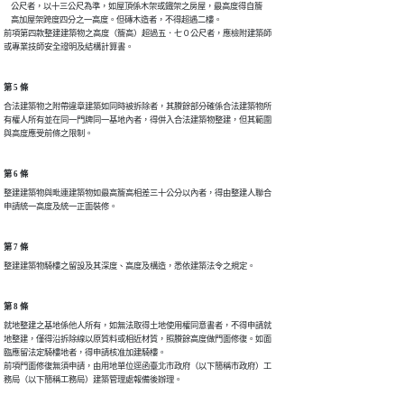
    公尺者，以十三公尺為準，如屋頂係木架或鐵架之房屋，最高度得自簷

    高加屋架跨度四分之一高度。但磚木造者，不得超遇二樓。

前項第四款整建建築物之高度（簷高）超過五．七０公尺者，應檢附建築師

或專業技師安全證明及結構計算書。
第 5 條
合法建築物之附帶違章建築如同時被拆除者，其賸餘部分確係合法建築物所

有權人所有並在同一門牌同一基地內者，得併入合法建築物整建，但其範圍

與高度應受前條之限制。
第 6 條
整建建築物與毗連建築物如最高簷高相差三十公分以內者，得由整建人聯合

申請統一高度及統一正面裝修。
第 7 條
整建建築物騎樓之留設及其深度、高度及構造，悉依建築法令之規定。
第 8 條
就地整建之基地係他人所有，如無法取得土地使用權同意書者，不得申請就

地整建，僅得沿拆除線以原質料或相近材質，照賸餘高度做門面修復。如面

臨應留法定騎樓地者，得申請核准加建騎樓。

前項門面修復無須申請，由用地單位逕函臺北市政府（以下簡稱市政府）工

務局（以下簡稱工務局）建築管理處報備後辦理。