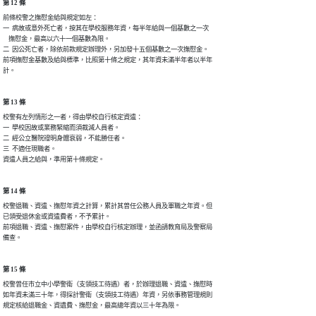
第 12 條
前條校警之撫慰金給與規定如左：

一  病故或意外死亡者，按其在學校服務年資，每半年給與一個基數之一次

    撫慰金，最高以六十一個基數為限。

二  因公死亡者，除依前款規定辦理外，另加發十五個基數之一次撫慰金。

前項撫慰金基數及給與標準，比照第十條之規定，其年資未滿半年者以半年

計。
第 13 條
校警有左列情形之一者，得由學校自行核定資遣：

一  學校因故或業務緊縮而須裁減人員者。

二  經公立醫院證明身體衰弱，不能勝任者。

三  不適任現職者。

資遣人員之給與，準用第十條規定。
第 14 條
校警退職、資遣、撫慰年資之計算，累計其曾任公務人員及軍職之年資。但

已領受退休金或資遣費者，不予累計。

前項退職、資遣、撫慰案件，由學校自行核定辦理，並函請教育局及警察局

備查。
第 15 條
校警曾任市立中小學警衛（支領技工待遇）者，於辦理退職、資遣、撫慰時

如年資未滿三十年，得採計警衛（支領技工待遇）年資，另依事務管理規則

規定核給退職金、資遺費、撫慰金，最高總年資以三十年為限。