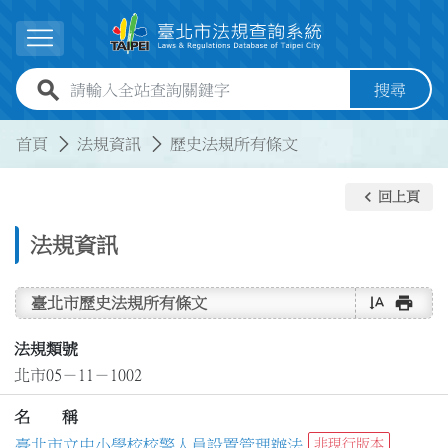
跳到主要內容
展開選單
全站查詢關鍵字欄位
搜尋
:::
:::
首頁
法規資訊
歷史法規所有條文
keyboard_arrow_left
回上頁
法規資訊
text_rotate_vertical
print
臺北市歷史法規所有條文
法規類號
北市05－11－1002
名 稱
臺北市立中小學校校警人員設置管理辦法
非現行版本