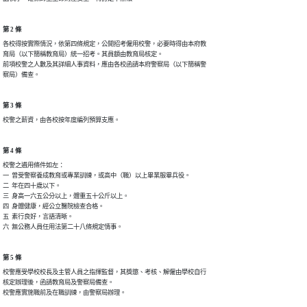
第 2 條
各校得按實際情況，依第四條規定，公開招考僱用校警，必要時得由本府教

育局（以下簡稱教育局）統一招考。其員額由教育局核定。

前項校警之人數及其詳細人事資料，應由各校函請本府警察局（以下簡稱警

察局）備查。
第 3 條
校警之薪資，由各校按年度編列預算支應。
第 4 條
校警之遴用條件如左：

一  曾受警察養成教育或專業訓練，或高中（職）以上畢業服畢兵役。

二  年在四十歲以下。

三  身高一六五公分以上，體重五十公斤以上。

四  身體健康，經公立醫院檢查合格。

五  素行良好，言語清晰。

六  無公務人員任用法第二十八條規定情事。
第 5 條
校警應受學校校長及主管人員之指揮監督，其獎懲、考核、解僱由學校自行

核定辦理後，函請教育局及警察局備查。

校警應實施職前及在職訓練，由警察局辦理。