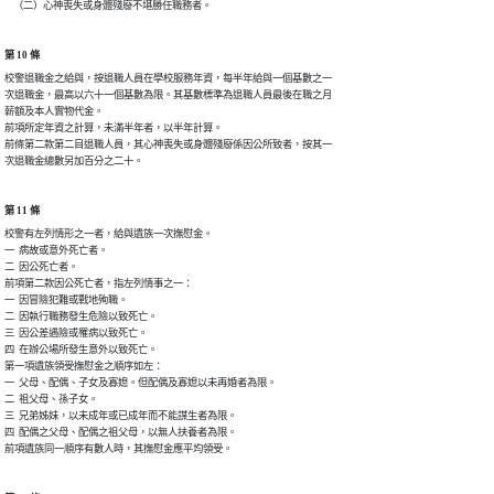
    （二）心神喪失或身體殘廢不堪勝任職務者。
第 10 條
校警退職金之給與，按退職人員在學校服務年資，每半年給與一個基數之一

次退職金，最高以六十一個基數為限。其基數標準為退職人員最後在職之月

薪額及本人實物代金。

前項所定年資之計算，未滿半年者，以半年計算。

前條第二款第二目退職人員，其心神喪失或身體殘廢係因公所致者，按其一

次退職金總數另加百分之二十。
第 11 條
校警有左列情形之一者，給與遺族一次撫慰金。

一  病故或意外死亡者。

二  因公死亡者。

前項第二款因公死亡者，指左列情事之一：

一  因冒險犯難或戰地殉職。

二  因執行職務發生危險以致死亡。

三  因公差遇險或罹病以致死亡。

四  在辦公場所發生意外以致死亡。

第一項遺族領受撫慰金之順序如左：

一  父母、配偶、子女及寡媳。但配偶及寡媳以未再婚者為限。

二  祖父母、孫子女。

三  兄弟姊妹，以未成年或已成年而不能謀生者為限。

四  配偶之父母、配偶之祖父母，以無人扶養者為限。

前項遺族同一順序有數人時，其撫慰金應平均領受。