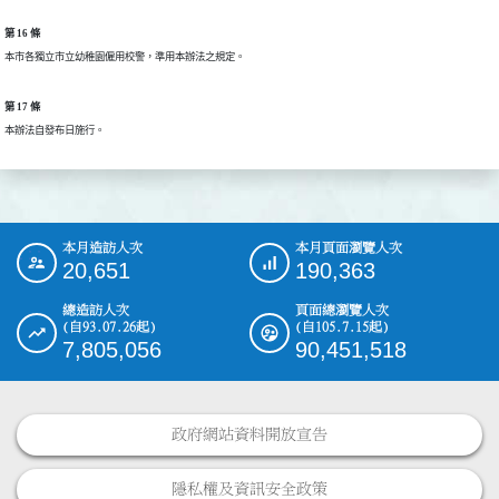
第 16 條
本市各獨立市立幼稚園僱用校警，準用本辦法之規定。
第 17 條
本辦法自發布日施行。
本月造訪人次
本月頁面瀏覽人次
:::
20,651
190,363
總造訪人次
頁面總瀏覽人次
(自93.07.26起)
(自105.7.15起)
7,805,056
90,451,518
政府網站資料開放宣告
隱私權及資訊安全政策