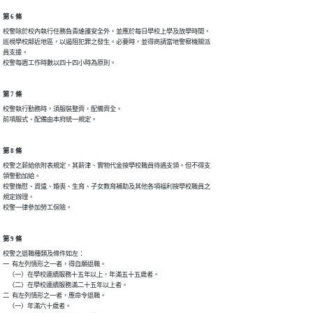
第 6 條
校警除於校內執行任務負責維護安全外，並應於每日學校上學及放學時間，

巡視學校鄰近地區，以遏阻犯罪之發生。必要時，並得商請當地警察機關派

員支援。

校警每週工作時數以四十四小時為原則。
第 7 條
校警執行勤務時，須服裝整齊，配備齊全。

前項服式、配備由本府統一規定。
第 8 條
校警之薪給依附表規定，其薪津、實物代金按學校職員待遇支領。但不得支

領警勤加給。

校警撫慰、資遣、婚喪、生育、子女教育補助及其他各項福利按學校職員之

規定辦理。

校警一律參加勞工保險。
第 9 條
校警之退職種類及條件如左：

一  有左列情形之一者，得自願退職。

    （一）在學校連續服務十五年以上，年滿五十五歲者。

    （二）在學校連續服務滿二十五年以上者。

二  有左列情形之一者，應命令退職。

    （一）年滿六十歲者。
