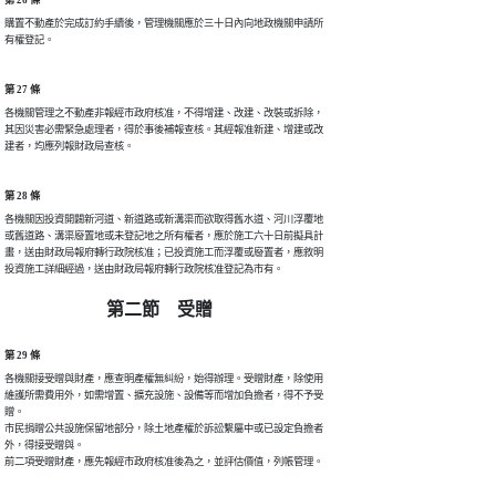
第 26 條
購置不動產於完成訂約手續後，管理機關應於三十日內向地政機關申請所

有權登記。
第 27 條
各機關管理之不動產非報經市政府核准，不得增建、改建、改裝或拆除，

其因災害必需緊急處理者，得於事後補報查核。其經報准新建、增建或改

建者，均應列報財政局查核。
第 28 條
各機關因投資開闢新河道、新道路或新溝渠而欲取得舊水道、河川浮覆地

或舊道路、溝渠廢置地或未登記地之所有權者，應於施工六十日前擬具計

畫，送由財政局報府轉行政院核准；已投資施工而浮覆或廢置者，應敘明

投資施工詳細經過，送由財政局報府轉行政院核准登記為市有。
第二節 受贈
第 29 條
各機關接受贈與財產，應查明產權無糾紛，始得辦理。受贈財產，除使用

維護所需費用外，如需增置、擴充設施、設備等而增加負擔者，得不予受

贈。

市民捐贈公共設施保留地部分，除土地產權於訴訟繫屬中或已設定負擔者

外，得接受贈與。

前二項受贈財產，應先報經市政府核准後為之，並評估價值，列帳管理。