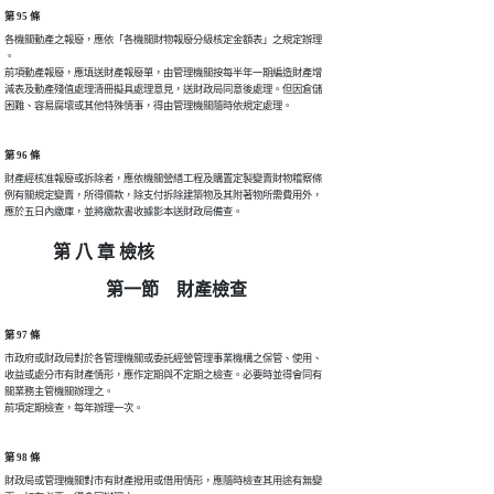
第 95 條
各機關動產之報廢，應依「各機關財物報廢分級核定金額表」之規定辦理

。

前項動產報廢，應填送財產報廢單，由管理機關按每半年一期編造財產增

減表及動產殘值處理清冊擬具處理意見，送財政局同意後處理。但因倉儲

困難、容易腐壞或其他特殊情事，得由管理機關隨時依規定處理。
第 96 條
財產經核准報廢或拆除者，應依機關營繕工程及購置定製變賣財物稽察條

例有關規定變賣，所得價款，除支付拆除建築物及其附著物所需費用外，

應於五日內繳庫，並將繳款書收據影本送財政局備查。
第 八 章 檢核
第一節 財產檢查
第 97 條
市政府或財政局對於各管理機關或委託經營管理事業機構之保管、使用、

收益或處分市有財產情形，應作定期與不定期之檢查。必要時並得會同有

關業務主管機關辦理之。

前項定期檢查，每年辦理一次。
第 98 條
財政局或管理機關對市有財產撥用或借用情形，應隨時檢查其用途有無變
