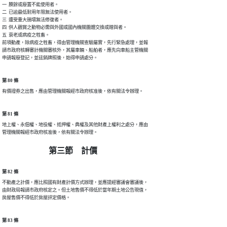
一  賸餘或廢置不能使用者。

二  已逾最低耐用年限無法使用者。

三  遭受重大損壞無法修復者。

四  供人觀賞之動物必需與外國或國內機關團體交換或贈與者。

五  衰老或病疫之牲畜。

前項動產，除病疫之牲畜，得由管理機關查驗屬實，先行緊急處理，並報

請市政府核轉審計機關審核外，其屬車輛、船舶者，應先向車船主管機關

申請報廢登記，並註銷牌照後，始得申請處分。
第 80 條
有價證券之出售，應由管理機關報經市政府核准後，依有關法令辦理。
第 81 條
地上權、永佃權、地役權、抵押權、典權及其他財產上權利之處分，應由

管理機關報經市政府核准後，依有關法令辦理。
第三節 計價
第 82 條
不動產之計價，應比照國有財產計價方式辦理，並應提經審議會審議後，

由財政局報請市政府核定之。但土地售價不得低於當年期土地公告現值，

房屋售價不得低於房屋評定價格。
第 83 條