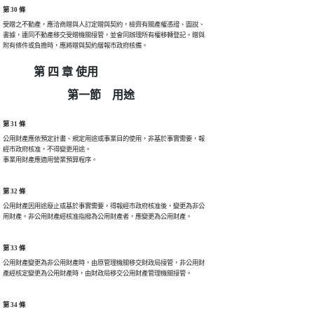
第 30 條
受贈之不動產，應洽商贈與人訂定贈與契約，檢齊有關產權憑證、圖說、

書據，連同不動產移交受贈機關接管，並會同辦理所有權移轉登記。贈與

附有條件或負擔時，應將贈與契約層報市政府核備。
第 四 章 使用
第一節 用途
第 31 條
公用財產應依預定計畫、規定用途或事業目的使用，非基於事實需要，報

經市政府核准，不得變更用途。

事業用財產應適用營業預算程序。
第 32 條
公用財產因用途廢止或基於事實需要，得報經市政府核准後，變更為非公

用財產。非公用財產經核准指撥為公用財產者，應變更為公用財產。
第 33 條
公用財產變更為非公用財產時，由原管理機關移交財政局接管，非公用財

產經核定變更為公用財產時，由財政局移交公用財產管理機關接管。
第 34 條