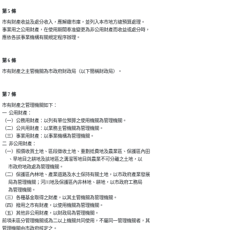
第 5 條
市有財產收益及處分收入，應解繳市庫，並列入本市地方總預算處理。

事業用之公用財產，在使用期間奉准變更為非公用財產而收益或處分時，

應依各該事業機構有關規定程序辦理。
第 6 條
市有財產之主管機關為市政府財政局（以下簡稱財政局）。
第 7 條
市有財產之管理機關如下：

一  公用財產：

（一）公務用財產：以列有單位預算之使用機關為管理機關。

（二）公共用財產：以業務主管機關為管理機關。

（三）事業用財產：以事業機構為管理機關。

二  非公用財產：

（一）照價收買土地、區段徵收土地、重劃抵費地及農業區、保護區內田

      、旱地目之耕地及該地區之溝溜等地目與農業不可分離之土地，以

      市政府地政處為管理機關。

（二）保護區內林地、產業道路及水土保持有關土地，以市政府產業發展

      局為管理機關；河川地及保護區內非林地、耕地，以市政府工務局

      為管理機關。

（三）各種基金取得之財產，以其主管機關為管理機關。

（四）撥用之市有財產，以使用機關為管理機關。

（五）其他非公用財產，以財政局為管理機關。

前項未區分管理機關或為二以上機關共同使用，不屬同一管理機關者，其

管理機關由市政府核定之。