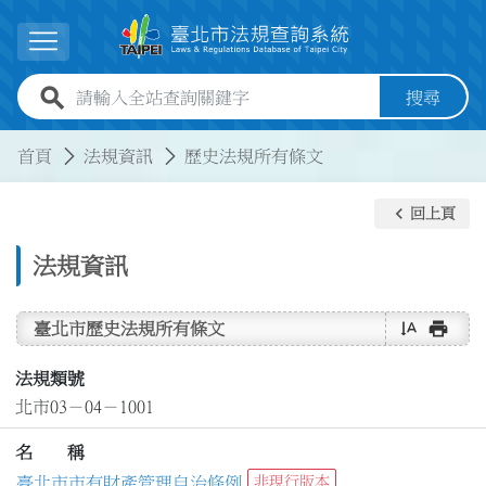
跳到主要內容
展開選單
全站查詢關鍵字欄位
搜尋
:::
:::
首頁
法規資訊
歷史法規所有條文
keyboard_arrow_left
回上頁
法規資訊
text_rotate_vertical
print
臺北市歷史法規所有條文
法規類號
北市03－04－1001
名 稱
臺北市市有財產管理自治條例
非現行版本