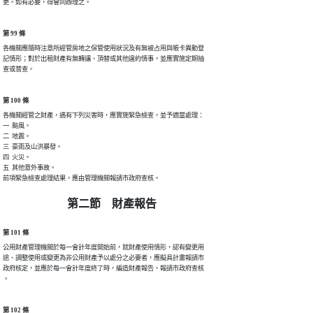
更。如有必要，得會同辦理之。
第 99 條
各機關應隨時注意所經管房地之保管使用狀況及有無被占用與帳卡異動登

記情形；對於出租財產有無轉讓、頂替或其他違約情事，並應實施定期抽

查或普查。
第 100 條
各機關經管之財產，遇有下列災害時，應實施緊急檢查，並予適當處理：

一  颱風。

二  地震。

三  豪雨及山洪暴發。

四  火災。

五  其他意外事故。

前項緊急檢查處理結果，應由管理機關報請市政府查核。
第二節 財產報告
第 101 條
公用財產管理機關於每一會計年度開始前，就財產使用情形，認有變更用

途、調整使用或變更為非公用財產予以處分之必要者，應擬具計畫報請市

政府核定，並應於每一會計年度終了時，編造財產報告，報請市政府查核

。
第 102 條