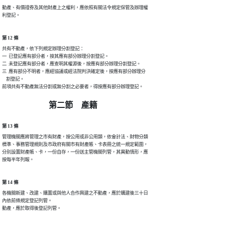
動產、有價證券及其他財產上之權利，應依照有關法令規定保管及辦理權

利登記。
第 12 條
共有不動產，依下列規定辦理分割登記：

一  已登記應有部分者，按其應有部分辦理分割登記。

二  未登記應有部分者，應查明其權源後，按應有部分辦理分割登記。

三  應有部分不明者，應經協議或經法院判決確定後，按應有部分辦理分

    割登記。

前項共有不動產無法分割或無分割之必要者，得按應有部分辦理登記。
第二節 產籍
第 13 條
管理機關應將管理之市有財產，按公用或非公用類，依會計法、財物分類

標準、事務管理規則及市政府有關市有財產帳、卡表冊之統一規定範圍，

分別設置財產帳、卡，一份自存，一份送主管機關列管，其異動情形，應

按每半年列報。
第 14 條
各機關新建、改建、購置或與他人合作興建之不動產，應於購建後三十日

內依前條規定登記列管。

動產，應於取得後登記列管。