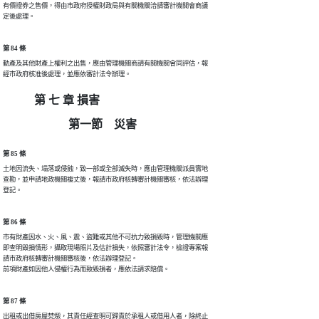
有價證券之售價，得由市政府授權財政局與有關機關洽請審計機關會商議

定後處理。
第 84 條
動產及其他財產上權利之出售，應由管理機關商請有關機關會同評估，報

經市政府核准後處理，並應依審計法令辦理。
第 七 章 損害
第一節 災害
第 85 條
土地因流失、塌落或侵蝕，致一部或全部滅失時，應由管理機關派員實地

查勘，並申請地政機關複丈後，報請市政府核轉審計機關審核，依法辦理

登記。
第 86 條
市有財產因水、火、風、震、盜難或其他不可抗力致損毀時，管理機關應

即查明毀損情形，攝取現場照片及估計損失，依照審計法令，檢證專案報

請市政府核轉審計機關審核後，依法辦理登記。

前項財產如因他人侵權行為而致毀損者，應依法請求賠償。
第 87 條
出租或出借房屋焚燬，其責任經查明可歸責於承租人或借用人者，除終止
