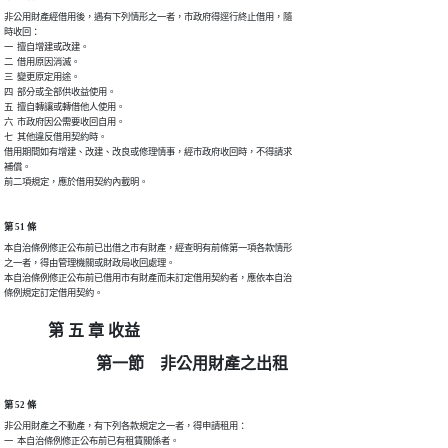
非公用財產經借用後，遇有下列情形之一者，市政府得逕行終止借用，隨

時收回：

一  擅自增建或改建。

二  借用原因消滅。

三  變更原定用途。

四  部分或全部供收益使用。

五  擅自轉讓或轉借他人使用。

六  市政府因公需要收回自用。

七  其他違反借用契約時。

借用期間如有增建、改建、改良或修理情事，經市政府收回時，不得請求

補償。

前二項規定，應於借用契約內載明。
第 51 條
本自治條例修正公布前已出借之市有財產，經查明有前條第一項各款情形

之一者，得由管理機關或財政局收回處理。

本自治條例修正公布前已借用市有財產而未訂定借用契約者，應依本自治

條例規定訂定借用契約。
第 五 章 收益
第一節 非公用財產之出租
第 52 條
非公用財產之不動產，有下列各款規定之一者，得申請租用：

一  本自治條例修正公布前已有租賃關係者。
