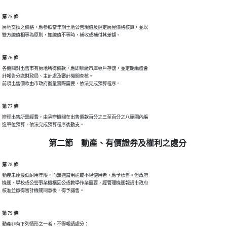
第 75 條
房地交換之價格，應參照當年期土地公告現值及評定房屋價格核算，並以

雙方總值相等為原則，如總值不等時，補收或補付其差額。
第 76 條
各機關對出售市有房地所得價款，應即解繳市庫專戶存儲，並定期編造會

計報告分送財政局、主計處及審計機關查核。

前項出售價款由市政府衡量實際需要，依法完成預算程序。
第 77 條
辦理出售所需經費，由承辦機關在出售價款百分之三至百分之八範圍內編

造單位預算，依法完成預算程序後動支。
第二節 動產、有價證券及權利之處分
第 78 條
動產未達最低耐用年限，而無適當用途或不堪使用者，應予標售。但政府

機關、學校或公營事業機構因公或教學作業需要，經管理機關報請市政府

核准並徵得審計機關同意後，得予讓售。
第 79 條
動產非有下列情形之一者，不得報請處分：
