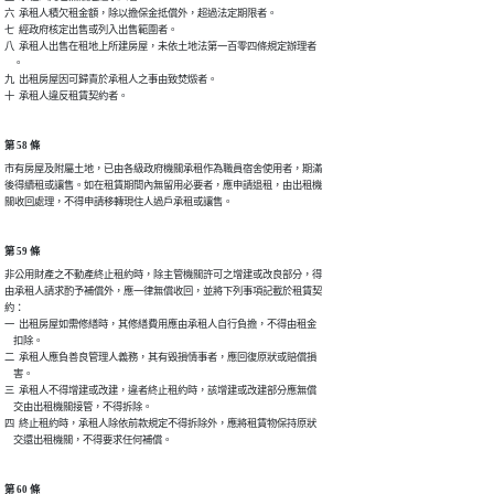
六  承租人積欠租金額，除以擔保金抵償外，超過法定期限者。

七  經政府核定出售或列入出售範圍者。

八  承租人出售在租地上所建房屋，未依土地法第一百零四條規定辦理者

    。

九  出租房屋因可歸責於承租人之事由致焚燬者。

十  承租人違反租賃契約者。
第 58 條
市有房屋及附屬土地，已由各級政府機關承租作為職員宿舍使用者，期滿

後得續租或讓售。如在租賃期間內無留用必要者，應申請退租，由出租機

關收回處理，不得申請移轉現住人過戶承租或讓售。
第 59 條
非公用財產之不動產終止租約時，除主管機關許可之增建或改良部分，得

由承租人請求酌予補償外，應一律無償收回，並將下列事項記載於租賃契

約：

一  出租房屋如需修繕時，其修繕費用應由承租人自行負擔，不得由租金

    扣除。

二  承租人應負善良管理人義務，其有毀損情事者，應回復原狀或賠償損

    害。

三  承租人不得增建或改建，違者終止租約時，該增建或改建部分應無償

    交由出租機關接管，不得拆除。

四  終止租約時，承租人除依前款規定不得拆除外，應將租賃物保持原狀

    交還出租機關，不得要求任何補償。
第 60 條