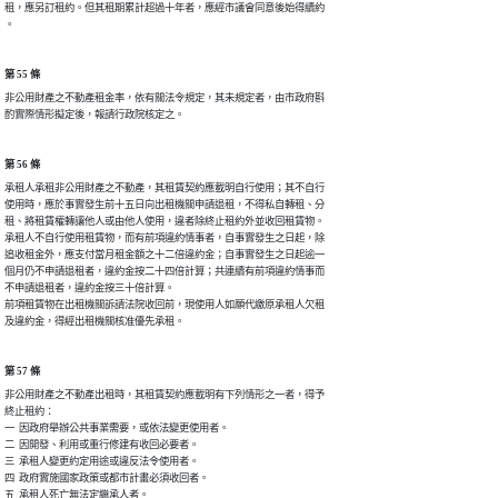
租，應另訂租約。但其租期累計超過十年者，應經市議會同意後始得續約

。
第 55 條
非公用財產之不動產租金率，依有關法令規定，其未規定者，由市政府斟

酌實際情形擬定後，報請行政院核定之。
第 56 條
承租人承租非公用財產之不動產，其租賃契約應載明自行使用；其不自行

使用時，應於事實發生前十五日向出租機關申請退租，不得私自轉租、分

租、將租賃權轉讓他人或由他人使用，違者除終止租約外並收回租賃物。

承租人不自行使用租賃物，而有前項違約情事者，自事實發生之日起，除

追收租金外，應支付當月租金額之十二倍違約金；自事實發生之日起逾一

個月仍不申請退租者，違約金按二十四倍計算；共連續有前項違約情事而

不申請退租者，違約金按三十倍計算。

前項租賃物在出租機關訴請法院收回前，現使用人如願代繳原承租人欠租

及違約金，得經出租機關核准優先承租。
第 57 條
非公用財產之不動產出租時，其租賃契約應載明有下列情形之一者，得予

終止租約：

一  因政府舉辦公共事業需要，或依法變更使用者。

二  因開發、利用或重行修建有收回必要者。

三  承租人變更約定用途或違反法令使用者。

四  政府實施國家政策或都市計畫必須收回者。

五  承租人死亡無法定繼承人者。
