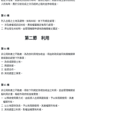
勘定界址後，如該地分割為市有時，應修訂租約；如部分或全部分割為他

人所有時，應於分割完成之次月起終止租約並停收租金。
第 63 條
列入出租之土地及建物，如有糾紛，依下列規定處理：

一  涉及產權或訴訟糾紛，應俟權屬確定後再行處理。

二  界址發生糾紛時，由管理機關申請地政機關複丈鑑定。
第二節 利用
第 64 條
非公用財產之不動產，為改良利用增加收益，得由財政局會同有關機關舉

辦或委託經營下列事業：

一  改良或開發土地。

二  興建房屋。

三  投資合作。

四  其他適當之事業。
第 65 條
非公用財產之不動產，得依下列規定為增加收益之利用，並由管理機關妥

擬利用計畫，報經市政府核准後實施：

一  以預收使用費方式，由投資人出資興建房屋，予以有限期使用，其產

    權歸市有。

二  以土地提供改良，予以有限期使用，其產權歸市有者。

三  其他適當之利用，對權益確實有利者。