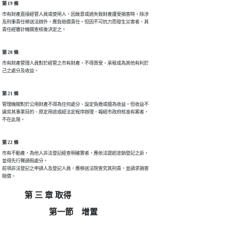
第 19 條
市有財產直接經管人員或使用人，因故意或過失致財產遭受損害時，除涉

及刑事責任移送法辦外，應負賠償責任。但因不可抗力而發生災害者，其

責任經審計機關查核後決定之。
第 20 條
市有財產管理人員對於經管之市有財產，不得買受、承租或為其他有利於

己之處分及收益。
第 21 條
管理機關對於公用財產不得為任何處分、設定負擔或擅為收益。但收益不

違背其事業目的、原定用途或經法定程序辦理，報經市政府核准有案者，

不在此限。
第 22 條
市有不動產，為他人非法登記經查明確實者，應依法提起塗銷登記之訴，

並得先行聲請假處分。

前項非法登記之申請人及登記人員，應移送法院查究其刑責，並請求損害

賠償。
第 三 章 取得
第一節 增置