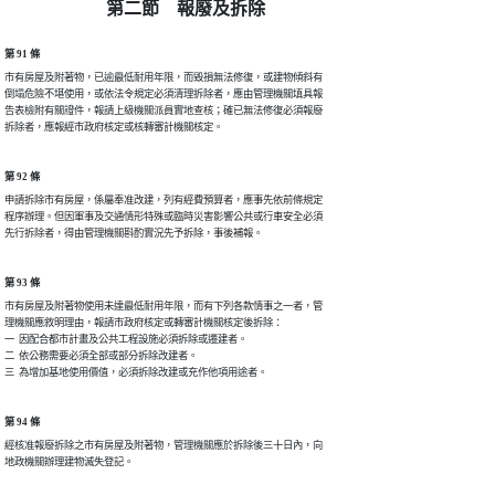
第二節 報廢及拆除
第 91 條
市有房屋及附著物，已逾最低耐用年限，而毀損無法修復，或建物傾斜有

倒塌危險不堪使用，或依法令規定必須清理拆除者，應由管理機關填具報

告表檢附有關證件，報請上級機關派員實地查核；確已無法修復必須報廢

拆除者，應報經市政府核定或核轉審計機關核定。
第 92 條
申請拆除市有房屋，係屬奉准改建，列有經費預算者，應事先依前條規定

程序辦理。但因軍事及交通情形特殊或臨時災害影響公共或行車安全必須

先行拆除者，得由管理機關斟酌實況先予拆除，事後補報。
第 93 條
市有房屋及附著物使用未達最低耐用年限，而有下列各款情事之一者，管

理機關應敘明理由，報請市政府核定或轉審計機關核定後拆除：

一  因配合都市計畫及公共工程設施必須拆除或遷建者。

二  依公務需要必須全部或部分拆除改建者。

三  為增加基地使用價值，必須拆除改建或充作他項用途者。
第 94 條
經核准報廢拆除之市有房屋及附著物，管理機關應於拆除後三十日內，向

地政機關辦理建物滅失登記。