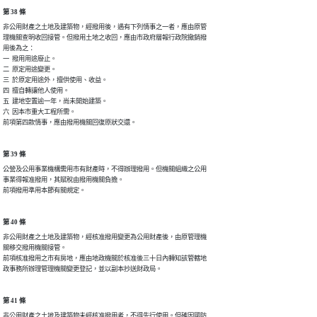
第 38 條
非公用財產之土地及建築物，經撥用後，遇有下列情事之一者，應由原管

理機關查明收回接管。但撥用土地之收回，應由市政府層報行政院撤銷撥

用後為之：

一  撥用用途廢止。

二  原定用途變更。

三  於原定用途外，擅供使用、收益。

四  擅自轉讓他人使用。

五  建地空置逾一年，尚未開始建築。

六  因本市重大工程所需。

前項第四款情事，應由撥用機關回復原狀交還。
第 39 條
公營及公用事業機構需用市有財產時，不得辦理撥用。但機關組織之公用

事業得報准撥用，其賦稅由撥用機關負擔。

前項撥用準用本節有關規定。
第 40 條
非公用財產之土地及建築物，經核准撥用變更為公用財產後，由原管理機

關移交撥用機關接管。

前項核准撥用之市有房地，應由地政機關於核准後三十日內轉知該管轄地

政事務所辦理管理機關變更登記，並以副本抄送財政局。
第 41 條
非公用財產之土地及建築物未經核准撥用者，不得先行使用。但確因國防
