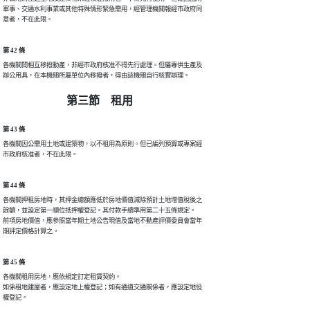
軍事、交通水利事業或其他特殊情形緊急需用，經管理機關報經市政府同

意者，不在此限。
第 42 條
各機關間相互移撥動產，非經市政府核准不得先行處理。但屬專供生產及

辦公用具，在本機關所屬單位內移撥者，得由該機關自行核實辦理。
第三節 租用
第 43 條
各機關因公需用土地或建築物，以不租用為原則。但已編列預算或專案經

市政府核准者，不在此限。
第 44 條
各機關押租房地時，其押金總額應低於房地價值減除預計土地增值稅後之

餘額，並設定第一順位抵押權登記。其付款手續準用第二十五條規定。

前項房地價值，應參照當年期土地公告現值及當地不動產評價委員會當年

期評定價格計算之。
第 45 條
各機關租用房地，應依規定訂定租賃契約。

如係租地建屋者，應設定地上權登記；如有通道交通關係者，應設定地役

權登記。