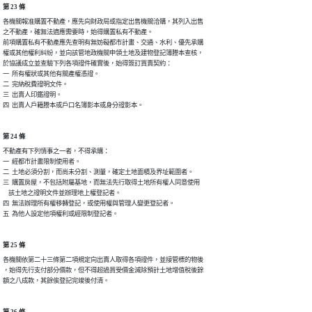
第 23 條
各機關報准購置不動產，應先向財政局或指定出售機關洽購，其列入出售

之不動產，確無法適應需要時，始得購置私有不動產。

前項購置私有不動產應先查明有無妨礙都市計畫、交通、水利、優先承購

權或其他權利糾紛，並向該管地政機關申領土地及建物登記簿謄本查核，

於協議成立並查驗下列各項證件確實後，始得簽訂買賣契約：

一  所有權狀或其他有關產權憑證。

二  完納稅費證明文件。

三  出賣人印鑑證明。

四  出賣人戶籍謄本或戶口名簿影本或身分證影本。
第 24 條
不動產有下列情事之一者，不得承購：

一  經都市計畫限制使用者。

二  土地必須分割，而尚未分割、測量，確定土地面積及界址範圍者。

三  購置房屋，不包括附屬基地，而無法先行取得土地所有權人同意使用

    該土地之證明文件並辦理地上權登記者。

四  無法辦理所有權移轉登記，或使用權與管理人變更登記者。

五  為他人設定他項權利或經限制登記者。
第 25 條
各機關依第二十三條第二項規定向出賣人取得各項證件，並接管標的物後

，始得先行支付部分價款，但不得超過買受價金減除預計土地增值稅後餘

額之八成款，其餘俟登記完竣後付清。