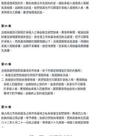
租賃或借用契約外，應依有關法令及契約約定，通知承租人或借用人限期

負責賠償，逾期依法訴追，如焚燬責任不可歸責於承租人或借用人者，應

查明責任之歸屬，要求賠償或訴追。
第 88 條
出租房屋因可歸責於承租人之事由致全部焚燬者，應查明事實，報准註銷

財產及辦理建物滅失登記，其坐落之市有基地收回依法處理。但不可歸責

於承租人，而其基地價額在稽察限額以下，且租賃期限未屆滿者，得通知

承租人限期承購。逾期不承購者，按空地標售。但承租人得按最高標價優

先承購。
第 89 條
出租房屋焚燬而其基地非市有者，依下列規定辦理並於契約內載明：

一  房屋全部焚燬或部分焚燬不堪使用者，租賃關係消滅。

二  房屋部分焚燬尚堪使用者，其焚燬責任可歸責於承租人時，應限期由

    承租人回復原狀，逾期除終止契約外，並請求賠償。其責任不可歸責

    於承租人者，應限期由承租人回復原狀，建築費用得由投保火險賠償

    費項下酌予補貼，逾期終止契約收回處理。
第 90 條
被占用之市有房屋及占用市有基地之私有房屋全部焚燬時，應收回土地，

如無保留公用必要，得予標售；如部分焚燬尚堪使用，而其房屋係在民國

八十二年七月二十一日前占建者，準用第六十九條第一項第三款規定辦理

。