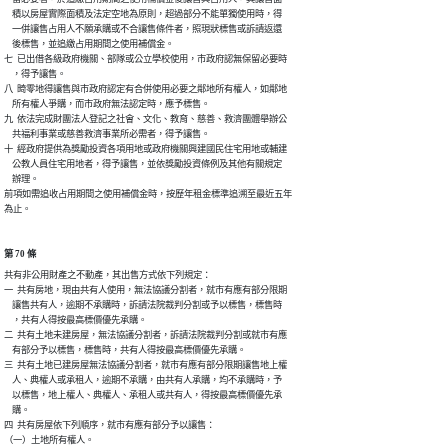
    積以房屋實際面積及法定空地為原則，超過部分不能單獨使用時，得

    一併讓售占用人不願承購或不合讓售條件者，照現狀標售或訴請返還

    後標售，並追繳占用期間之使用補償金。

七  已出借各級政府機關、部隊或公立學校使用，市政府認無保留必要時

    ，得予讓售。

八  畸零地得讓售與市政府認定有合併使用必要之鄰地所有權人，如鄰地

    所有權人爭購，而市政府無法認定時，應予標售。

九  依法完成財團法人登記之社會、文化、教育、慈善、救濟團體舉辦公

    共福利事業或慈善救濟事業所必需者，得予讓售。

十  經政府提供為獎勵投資各項用地或政府機關興建國民住宅用地或輔建

    公教人員住宅用地者，得予讓售，並依獎勵投資條例及其他有關規定

    辦理。

前項如需追收占用期間之使用補償金時，按歷年租金標準追溯至最近五年

為止。
第 70 條
共有非公用財產之不動產，其出售方式依下列規定：

一  共有房地，現由共有人使用，無法協議分割者，就市有應有部分限期

    讓售共有人，逾期不承購時，訴請法院裁判分割或予以標售，標售時

    ，共有人得按最高標價優先承購。

二  共有土地未建房屋，無法協議分割者，訴請法院裁判分割或就市有應

    有部分予以標售，標售時，共有人得按最高標價優先承購。

三  共有土地已建房屋無法協議分割者，就市有應有部分限期讓售地上權

    人、典權人或承租人，逾期不承購，由共有人承購，均不承購時，予

    以標售，地上權人、典權人、承租人或共有人，得按最高標價優先承

    購。

四  共有房屋依下列順序，就市有應有部分予以讓售：

（一）土地所有權人。
