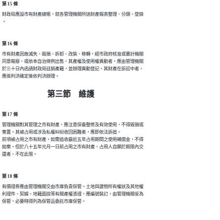
第 15 條
財政局應設市有財產總帳，就各管理機關所送財產報表整理、分類、登錄

。
第 16 條
市有財產因故滅失、毀損、拆卸、改裝、移轉，經市政府核准或審計機關

同意報廢，或依本自治條例出售，其產權及使用權異動者，應由管理機關

於三十日內函請財政局註銷產籍，並辦理異動登記。其財產在訴訟中者，

應俟判決確定後依判決辦理。
第三節 維護
第 17 條
管理機關對其管理之市有財產，應注意保養整修及有效使用，不得毀損或

棄置。其被占用或涉及私權糾紛收回困難者，應即依法訴追。

前項被占用之市有財產，如需追收最近五年占用期間之使用補償金，不得

拋棄。但於八十五年元月一日前占用之市有財產，占用人自願於期限內交

還者，不在此限。
第 18 條
有價證券應由管理機關交由市庫負責保管。土地與建物所有權狀及其他權

利證件、契據、地籍圖說等有關產權憑證，應編號裝訂，由管理機關妥為

保管，必要時得列為保管品委託市庫保管。