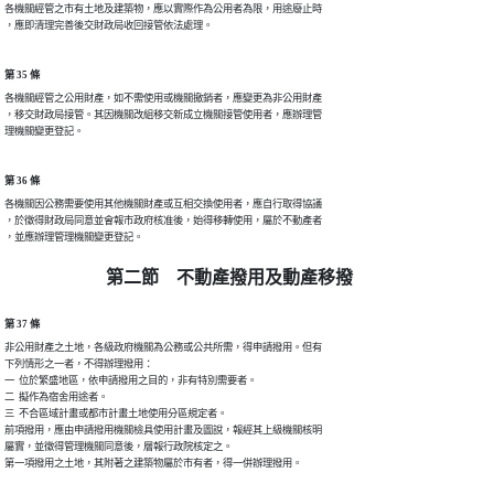
各機關經管之市有土地及建築物，應以實際作為公用者為限，用途廢止時

，應即清理完善後交財政局收回接管依法處理。
第 35 條
各機關經管之公用財產，如不需使用或機關撤銷者，應變更為非公用財產

，移交財政局接管。其因機關改組移交新成立機關接管使用者，應辦理管

理機關變更登記。
第 36 條
各機關因公務需要使用其他機關財產或互相交換使用者，應自行取得協議

，於徵得財政局同意並會報市政府核准後，始得移轉使用，屬於不動產者

，並應辦理管理機關變更登記。
第二節 不動產撥用及動產移撥
第 37 條
非公用財產之土地，各級政府機關為公務或公共所需，得申請撥用。但有

下列情形之一者，不得辦理撥用：

一  位於繁盛地區，依申請撥用之目的，非有特別需要者。

二  擬作為宿舍用途者。

三  不合區域計畫或都市計畫土地使用分區規定者。

前項撥用，應由申請撥用機關檢具使用計畫及圖說，報經其上級機關核明

屬實，並徵得管理機關同意後，層報行政院核定之。

第一項撥用之土地，其附著之建築物屬於市有者，得一併辦理撥用。