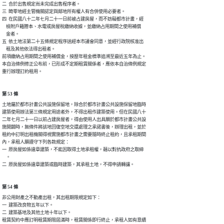
二  合於出售規定尚未完成出售程序者。

三  畸零地經主管機關認定與鄰地所有權人有合併使用必要者。

四  在民國八十二年七月二十一日前被占建房屋，而不妨礙都市計畫，經

    檢附戶籍謄本、水電或房屋稅繳納收據，並繳納占用期間之使用補償

    金者。

五  依土地法第二十五條規定程序送經本市議會同意，並經行政院核准出

    租及其他依法得出租者。

前項繳納占用期間之使用補償金，按歷年租金標準追溯至最近五年為止。

本自治條例修正公布前，已形成不定期租賃關係者，應依本自治條例規定

重行辦理訂約租用。
第 53 條
土地屬於都市計畫公共設施保留地，除合於都市計畫公共設施保留地臨時

建築使用辦法第三條規定用途者外，不得出租作建築使用。但在民國八十

二年七月二十一日以前占建房屋者，得由使用人出具願於都市計畫公共設

施開闢時，無條件將該地回復空地交還處理之承諾書後，辦理出租，並於

租約中訂明出租機關得視實施都市計畫之需要隨時終止租約，且承租期間

內，承租人願遵守下列各款規定：

一  原房屋如係違章建築，不能因取得土地承租權，藉以對抗政府之取締

    。

二  原房屋如係違章建築或臨時建築，其承租土地，不得申請轉讓。
第 54 條
非公用財產之不動產出租，其出租期限規定如下：

一  建築改良物五年以下。

二  建築基地及其他土地十年以下。

租賃契約中應訂明租賃期限屆滿時，租賃關係即行終止，承租人如有意續
