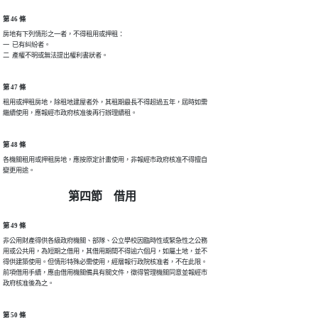
第 46 條
房地有下列情形之一者，不得租用或押租：

一  已有糾紛者。

二  產權不明或無法提出權利書狀者。
第 47 條
租用或押租房地，除租地建屋者外，其租期最長不得超過五年，屆時如需

繼續使用，應報經市政府核准後再行辦理續租。
第 48 條
各機關租用或押租房地，應按原定計畫使用，非報經市政府核准不得擅自

變更用途。
第四節 借用
第 49 條
非公用財產得供各級政府機關、部隊、公立學校因臨時性或緊急性之公務

用或公共用，為短期之借用，其借用期間不得逾六個月，如屬土地，並不

得供建築使用。但情形特殊必需使用，經層報行政院核准者，不在此限。

前項借用手續，應由借用機關備具有關文件，徵得管理機關同意並報經市

政府核准後為之。
第 50 條