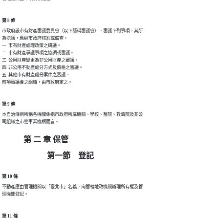
第 8 條
市政府設市有財產審議委員會（以下簡稱審議會），審議下列事項，其所

為決議，應經市政府核准或備查。

一  市有財產處理政策之研議。

二  市有財產爭議事項之協調或審議。

三  公用財產變更為非公用財產之審議。

四  非公用不動產處分方式及價格之審議。

五  其他市有財產處分案件之審議。

前項審議會之組織，由市政府定之。
第 9 條
本自治條例所稱各機關係指市政府所屬機關、學校、醫院、救濟院及非公

司組織之市營事業機構而言。
第 二 章 保管
第一節 登記
第 10 條
不動產應由管理機關以「臺北市」名義，向管轄地政機關辦理所有權及管

理機關登記。
第 11 條