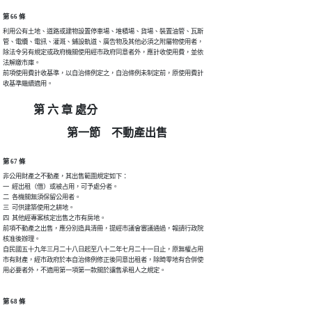
第 66 條
利用公有土地、道路或建物設置停車場、堆積場、貨場、裝置油管、瓦斯

管、電纜、電訊、灌溉、鋪設軌道、廣告物及其他必須之附屬物使用者，

除法令另有規定或政府機關使用經市政府同意者外，應計收使用費，並依

法解繳市庫。

前項使用費計收基準，以自治條例定之，自治條例未制定前，原使用費計

收基準繼續適用。
第 六 章 處分
第一節 不動產出售
第 67 條
非公用財產之不動產，其出售範圍規定如下：

一  經出租（借）或被占用，可予處分者。

二  各機關無須保留公用者。

三  可供建築使用之耕地。

四  其他經專案核定出售之市有房地。

前項不動產之出售，應分別造具清冊，提經市議會審議通過，報請行政院

核准後辦理。

自民國五十九年三月二十八日起至八十二年七月二十一日止，原無權占用

市有財產，經市政府於本自治條例修正後同意出租者，除畸零地有合併使

用必要者外，不適用第一項第一款關於讓售承租人之規定。
第 68 條