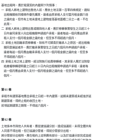
基地出租時，應於租賃契約內載明下列情事：

一  承租人將地上建物出售他人前，應依土地法第一百零四條規定，通知

    出租機關依同樣條件優先購買，違者由原承租人支付當月租金額六倍

    之違約金。但市有土地未達地上建物座落基地面積二分之一者，不在

    此限。

二  承租人將地上建物出售或贈與他人者，應於移轉事實發生之日起三十

    日內會同承受人向出租機關申請過戶承租，違者每逾一個月應由原承

    租人支付一個月租金額之違約金，但至多不得超過六個月。

三  承租土地因繼承而移轉者，除有不可歸責於繼承人之原因，經出租機

    關同意展延者外，應於繼承事實發生之日起六個月內申請過戶承租，

    違者每逾一個月應由繼承承租人支付一個月租金額之違約金，但至多

    不得超過六個月。

四  承租土地之地上建物，經法院執行拍賣移轉者，其承受人應於法院發

    給產權移轉證明書之日起三十日內向出租機關申請過戶承租，違者每

    逾一個月應由承受人支付一個月租金額之違約金，但至多不得超過六

    個月。
第 61 條
承租市有建築基地應自承租之日起一年內建築，逾期未建築或未經准許延

期建築者，得終止租約收回土地。

前項延期建築之期限，不得逾六個月。
第 62 條
土地係本市與他人共有者，應從速協議分割。達成協議前，未得全體共有

人同意不得出租。但已協議分管者，得就分管部分出租。

將分管部分出租時，應在租約上註明應有部分，以及於協議分割完成並經
