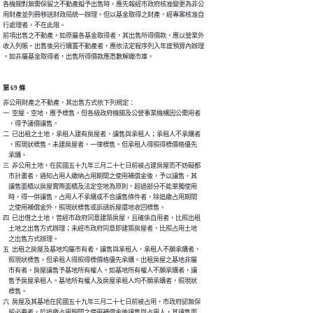
各機關對無需保留之不動產擬予出售時，應先報經市政府核准變更為非公

用財產並列冊移送財政局統一辦理。但以基金取得之財產，經專案核准自

行處理者，不在此限。

前項出售之不動產，如原屬各基金取得者，其出售所得價款，應以營業外

收入列帳。出售後另行購置不動產者，應依法定程序列入年度預算內辦理

。如非屬基金取得者，出售所得價款應悉數解繳市庫。
第 69 條
非公用財產之不動產，其出售方式依下列規定：

一  空屋、空地，應予標售。但各級政府機關及公營事業機構因公需用者

    ，得予議價讓售。

二  已出租之土地，承租人建有房屋者，讓售與承租人；承租人不承購者

    ，照現狀標售。未建房屋者，一律標售。但承租人得照得標價格優先

    承購。

三  非公用土地，在民國五十九年三月二十七日前被占建房屋而不妨礙都

    市計畫者，通知占用人繳納占用期間之使用補償金後，予以讓售，其

    讓售面積以房屋實際面積及法定空地為原則，超過部分不能單獨使用

    時，得一併讓售。占用人不承購或不合讓售條件者，除追繳占用期間

    之使用補償金外，照現狀標售或訴請拆屋還地收回標售。

四  已出借之土地，曾經市政府同意建築房屋，且確係自用者，比照出租

    土地之出售方式辦理；未經市政府同意即建築房屋者，比照占用土地

    之出售方式辦理。

五  出租之房屋及基地均屬市有者，讓售與承租人，承租人不願承購者，

    照現狀標售。但承租人得照得標價格優先承購。出租房屋之基地非屬

    市有者，房屋讓售予基地所有權人。如基地所有權人不願承購者，讓

    售予房屋承租人。基地所有權人及房屋承租人均不願承購者，照現狀

    標售。

六  房屋及其基地在民國五十九年三月二十七日前被占用，市政府認無保

    留必要者，於追繳占用期間之使用補償金後讓售與占用人，其讓售面
