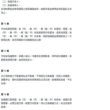
（二）房屋共有人。

（三）房屋使用人。

前項如需追收使用期間之使用補償金時，按歷年租金標準追溯至最近五年

為止。
第 71 條
市有房屋使用國、省（市）、縣（市）、鄉（鎮、市）有基地，或國、省

（市）、縣（市）、鄉（鎮、市）有房屋使用市有基地，或房地與國、省

（市）、縣（市）、鄉（鎮、市）共有者，得經協議委由價值較高之一方

辦理出售，其所得價款分別解繳各該公庫。
第 72 條
市有房地讓售時，承購人無法一次繳清全部價款者，得申請分期繳款。其

期限及辦理手續，由財政局定之。
第 73 條
非公用財產之不動產與私有不動產，不得相互交換產權。但因土地重劃、

調整界址、便利完整使用或其他特殊情形必須交換，經專案核准者，不在

此限。
第 74 條
各機關已使用國、省（市）、縣（市）、鄉（鎮、市）有房地，或基於業

務需要，必需互相交換，經雙方同意者，得以交換產權方式，依法定程序

處理。