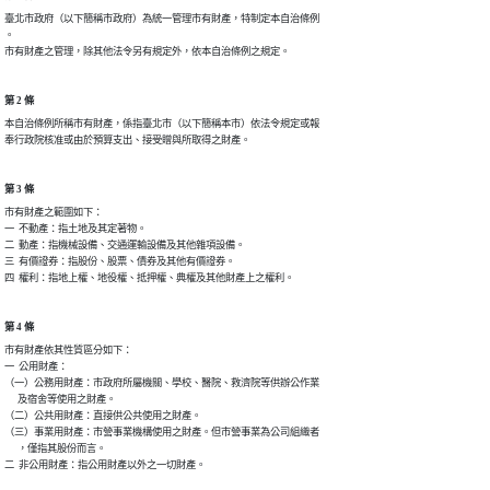
臺北市政府（以下簡稱市政府）為統一管理市有財產，特制定本自治條例

。

市有財產之管理，除其他法令另有規定外，依本自治條例之規定。
第 2 條
本自治條例所稱市有財產，係指臺北市（以下簡稱本市）依法令規定或報

奉行政院核准或由於預算支出、接受贈與所取得之財產。
第 3 條
市有財產之範圍如下：

一  不動產：指土地及其定著物。

二  動產：指機械設備、交通運輸設備及其他雜項設備。

三  有價證券：指股份、股票、債券及其他有價證券。

四  權利：指地上權、地役權、抵押權、典權及其他財產上之權利。
第 4 條
市有財產依其性質區分如下：

一  公用財產：

（一）公務用財產：市政府所屬機關、學校、醫院、救濟院等供辦公作業

      及宿舍等使用之財產。

（二）公共用財產：直接供公共使用之財產。

（三）事業用財產：市營事業機構使用之財產。但市營事業為公司組織者

      ，僅指其股份而言。

二  非公用財產：指公用財產以外之一切財產。