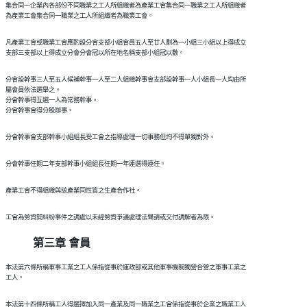
  集合同一企業內各部份不同職業之工人所組織者為產業工會集合同一職業之工人所組織者

  凡產業工會或職業工會應酌設分會支部小組會員五人至廿人劃為一小組三小組以上得成立

  分會設幹事三人至五人候補幹事一人至二人組織幹事會支部設幹事一人小組長一人均由所

  屬會員依法選舉之。

  分會幹事得互選一人為常務幹事。

第三章 會員
  本法第六條所稱軍事工業之工人係指從事於運政部或其他軍事機關獨營合營之軍事工業之

  本法第十四條所稱工人得選擇加入同一產業及同一職業之工會係指從事於企業之職業工人
