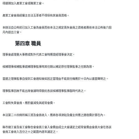
  本辦法自公佈前已加入工會為會員而依本法之規定喪失會員之資格者應依本法公佈後六個

第四章 職員
  縣市總工會及省工會聯合會會員工會入會費由成立大會議定之經常會費由會員大會在各該
