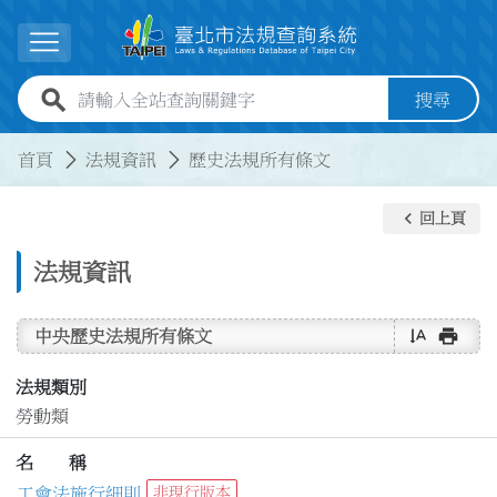
跳到主要內容
展開選單
全站查詢關鍵字欄位
搜尋
:::
:::
首頁
法規資訊
歷史法規所有條文
keyboard_arrow_left
回上頁
法規資訊
text_rotate_vertical
print
中央歷史法規所有條文
法規類別
勞動類
名 稱
工會法施行細則
非現行版本