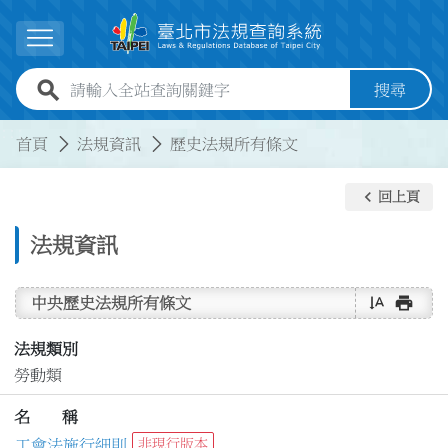
跳到主要內容
展開選單
全站查詢關鍵字欄位
搜尋
:::
:::
首頁
法規資訊
歷史法規所有條文
keyboard_arrow_left
回上頁
法規資訊
text_rotate_vertical
print
中央歷史法規所有條文
法規類別
勞動類
名 稱
工會法施行細則
非現行版本