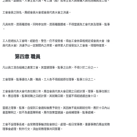
  凡具有勞、資兩種資格，同時參加勞、資兩種團體者，不得當選為工會代表及理事、監事

  工人拒絕加入工會時，經勸告、警告，仍不接受者，得由工會依章程規定或會員大會（會

第四章 職員
  工會會員代表大會代表任期三年，應自會員代表大會召開之日起計算。理事、監事任期三

  當選之理事、監事，自接到工會通知後應予就任。其因故不能如期就任時，應於十日內以

  工會不設理事長者，由常務理事輪流駐會辦公，處理一般日常事務，重要事務仍應由常務
