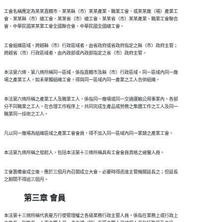
  工會名稱應定為某某直轄市、某某縣（市）某某產業、職業工會、或某某廠（場）產業工

  會、某某縣（市）總工會、某某省（市）總工會、某某省（市）某某產業、職業工會聯合

  工會組織區域，跨越縣（市）行政區域者，由省政府或省政府指定之縣（市）政府主管；

  本法第六條、第八條所稱同一區域，係指直轄市及縣（市）行政區域。同一區域內同一廠

  本法第六條所稱之產業工人及職業工人，係指同一廠場或同一交通運輸公用事業內，各部

  分不同職業之工人，在合理工作程序上，共同完成生產品或勞務之集體工作之工人及同一

  工會籌備會成立後，應於三個月內召開成立大會，必要時得函准主管機關延長之；但延長

第三章 會員
  本法第十三條所稱代表雇方行使管理權之各級業務行政主管人員，係指在業務上或行政上
