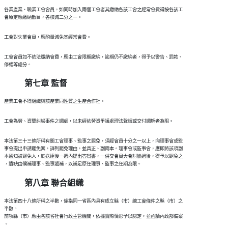
  各業產業、職業工會會員，如同時加入兩個工會者其繳納各該工會之經常會費得按各該工

  工會會員如不依法繳納會費，應由工會限期繳納，逾期仍不繳納者，得予以警告、罰款、

第七章 監督
  本法第三十三條所稱有關工會理事、監事之罷免，須經會員十分之一以上，向理事會或監

  事會提出申請罷免案，詳列罷免理由，並具正、副兩本。理事會或監事會，應即將該項副

  本通知被罷免人，於送達後一週內提出答辯書，一併交會員大會討論過後，得予以罷免之

第八章 聯合組織
  本法第四十八條所稱之半數，係指同一省區內具有成立縣（市）總工會條件之縣（市）之

  半數。

  前項縣（市）應由各該省社會行政主管機關，依據實際情形予以認定，並函請內政部備案
