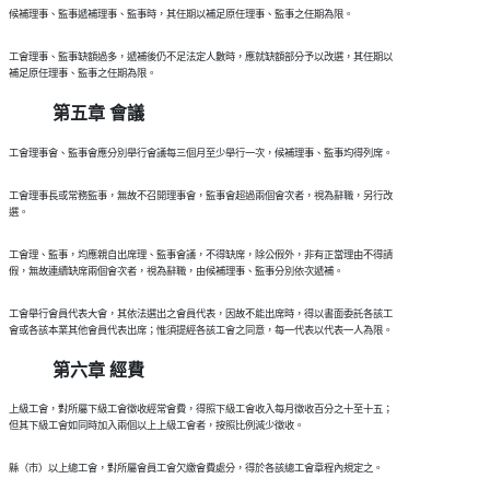
  工會理事、監事缺額過多，遞補後仍不足法定人數時，應就缺額部分予以改選，其任期以

第五章 會議
  工會理事長或常務監事，無故不召開理事會，監事會超過兩個會次者，視為辭職，另行改

  工會理、監事，均應親自出席理、監事會議，不得缺席，除公假外，非有正當理由不得請

  工會舉行會員代表大會，其依法選出之會員代表，因故不能出席時，得以書面委託各該工

第六章 經費
  上級工會，對所屬下級工會徵收經常會費，得照下級工會收入每月徵收百分之十至十五；
