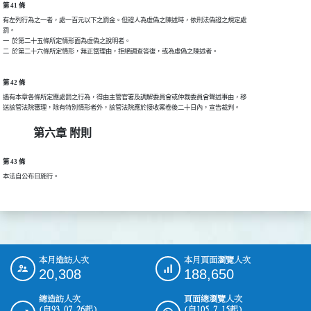
第 41 條
有左列行為之一者，處一百元以下之罰金。但證人為虛偽之陳述時，依刑法偽證之規定處

罰。

一  於第二十五條所定情形面為虛偽之說明者。

第 42 條
遇有本章各條所定應處罰之行為，得由主管官署及調解委員會或仲裁委員會聲述事由，移

第六章 附則
第 43 條
本法自公布日施行。

本月造訪人次
本月頁面瀏覽人次
:::
20,308
188,650
總造訪人次
頁面總瀏覽人次
(自93.07.26起)
(自105.7.15起)