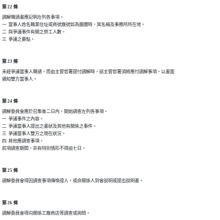
第 22 條
調解聲請書應記明左列各事項。

一  當事人姓名職業住址或商號廠號如為團體時，其名稱及事務所所在地。

二  與爭議事件有關之勞工人數。

第 23 條
未經爭議當事人聲請，而由主管官署提付調解時，該主管官署須將應付調解事項，以書面

第 24 條
調解委員會應於召集後二日內，開始調查左列各事項。

一  爭議事件之內容。

二  爭議當事人提出之書狀及其他有關係之事件。

三  爭議當事人雙方之現在狀況。

四  其他應調查事項。

第 25 條
第 26 條