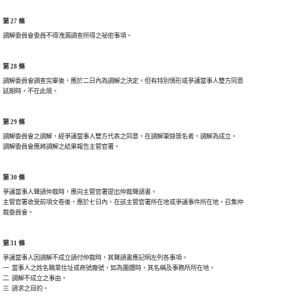
第 27 條
第 28 條
調解委員會調查完畢後，應於二日內為調解之決定。但有特別情形或爭議當事人雙方同意

第 29 條
調解委員會之調解，經爭議當事人雙方代表之同意，在調解筆錄簽名者，調解為成立。

第 30 條
爭議當事人聲請仲裁時，應向主管官署提出仲裁聲請書。

主管官署收受前項文卷後，應於七日內，在該主管官署所在地或爭議事件所在地，召集仲

第 31 條
爭議當事人因調解不成立請付仲裁時，其聲請書應記明左列各事項。

一  當事人之姓名職業住址或商號廠號，如為團體時，其名稱及事務所所在地。

二  調解不成立之事由。
