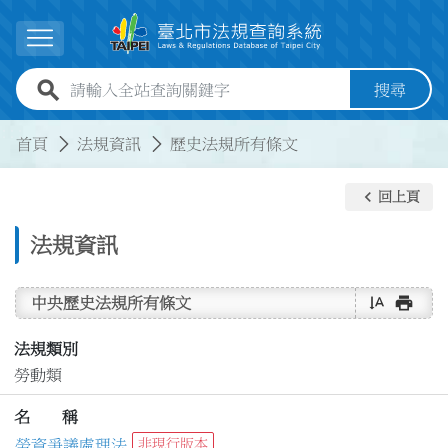
跳到主要內容
展開選單
全站查詢關鍵字欄位
搜尋
:::
:::
首頁
法規資訊
歷史法規所有條文
keyboard_arrow_left
回上頁
法規資訊
text_rotate_vertical
print
中央歷史法規所有條文
法規類別
勞動類
名 稱
勞資爭議處理法
非現行版本