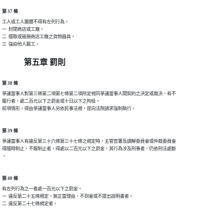
第 37 條
工人或工人團體不得有左列行為。

一  封閉商店或工廠。

二  擅取或毀損商店工廠之貨物器具。

第五章 罰則
第 38 條
爭議當事人對第三條第二項第七條第二項所定視同爭議當事人間契約之決定或裁決，有不

履行者，處二百元以下之罰金或十日以下之拘役。

第 39 條
爭議當事人有違反第三十六條第三十七條之規定時，主管官署及調解委員會或仲裁委員會

得隨時制止，不服制止者，得處以二百元以下之罰金，其行為涉及刑事者，仍依刑法處斷

第 40 條
有左列行為之一者處一百元以下之罰金。

一  違反第二十五條規定，無正當理由，不到會或不提出說明書者。
