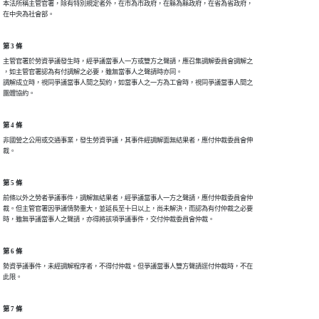
本法所稱主管官署，除有特別規定者外，在市為市政府，在縣為縣政府，在省為省政府，

第 3 條
主管官署於勞資爭議發生時，經爭議當事人一方或雙方之聲請，應召集調解委員會調解之

，如主管官署認為有付調解之必要，雖無當事人之聲請時亦同。

調解成立時，視同爭議當事人間之契約，如當事人之一方為工會時，視同爭議當事人間之

第 4 條
非國營之公用或交通事業，發生勞資爭議，其事件經調解面無結果者，應付仲裁委員會伸

第 5 條
前條以外之勞者爭議事件，調解無結果者，經爭議當事人一方之聲請，應付仲裁委員會仲

裁。但主管官署因爭議情勢重大，並延長至十日以上，尚未解決，而認為有付仲裁之必要

第 6 條
勢資爭議事件，未經調解程序者，不得付仲裁。但爭議當事人雙方聲請逕付仲裁時，不在

第 7 條