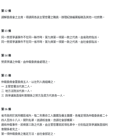
第 12 條
第 13 條
同一勞資爭議事件不在同一縣市時，第九條第一項第一款之代表，由省政府指派。

第 14 條
第 15 條
仲裁委員會置委員五人，以左列人員組織之。

一  主管官署派代表二人。

二  地方法院派代表一人。

第 16 條
省市政府於其所轄區域內，每二年應命工人團體及僱主團體，各推定堪為仲裁委員者二十

四人至四十八人，開列名單，送請核准後，咨請社會部備案。

遇有仲裁事件，前條第三款之代表，由主管官署就前項名單中，分別指定與爭議無直接利

害關係者充之。
