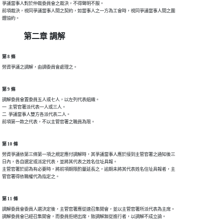
爭議當事人對於仲裁委員會之裁決，不得聲明不服。

前項裁決，視同爭議當事人間之契約，如當事人之一方為工會時，視同爭議當事人間之團

第二章 調解
第 8 條
第 9 條
調解委員會置委員五人或七人，以左列代表組織。

一  主管官署派代表一人或三人。

二  爭議當事人雙方各派代表二人。

第 10 條
勞資爭議依第三條第一項之規定應付調解時，其爭議當事人應於接到主管官署之通知後三

日內，各自選定或派定代表，並將其代表之姓名住址具報。

主管官署於認為有必要時，將前項期限酌量延長之，逾期未將其代表姓名住址具報者，主

第 11 條
調解委員會委員人選決定後，主管官署應從速召集開會，並以主管官署所派代表為主席。
