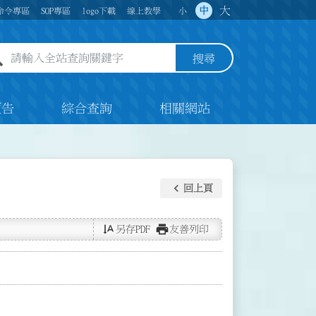
大
中
命令專區
SOP專區
logo下載
線上教學
小
全站查詢關鍵字欄位
搜尋
預告
綜合查詢
相關網站
keyboard_arrow_left
回上頁
text_rotate_vertical
print
另存PDF
友善列印