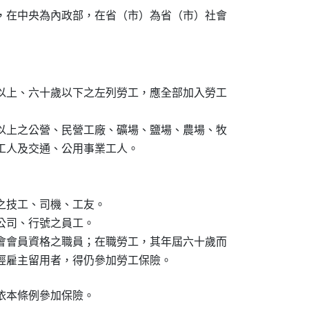
，在中央為內政部，在省（市）為省（市）社會

以上、六十歲以下之左列勞工，應全部加入勞工

以上之公營、民營工廠、礦場、鹽場、農場、牧

業工人及交通、公用事業工人。

之技工、司機、工友。

司、行號之員工。

會會員資格之職員；在職勞工，其年屆六十歲而

經雇主留用者，得仍參加勞工保險。
依本條例參加保險。