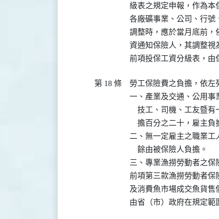
級表之規定申報，作為本保
各廠礦事業、公司、行號
調整時，應於當月底前，
資通知保險人，其調整視為
前項投保工資分級表，由
第 18 條
勞工保險費之負擔，依左列
一、產業及交通、公用事
    技工、司機、工友
    擔百分之二十，雇主
二、無一定雇主之職業工
    餘由被保險人負擔。

三、專業漁撈勞動者之保
前項第三款漁撈勞動者保
及消費魚市場成交魚貨售
由省（市）政府在規定範