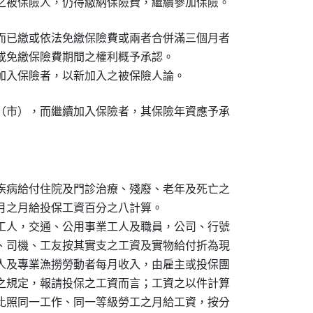
之被保險人，仍得繳納保險費，繼續參加保險。
而已繳或依法免繳保險費或兩者合併滿三個月者

或免繳保險費期間之權利概予承認。

加入保險者，以新加入之被保險人論。
（市），而繼續加入保險者，其保險年資應予承

疾病給付住院及門診治療、殘廢、老年及死亡之

月之月給投保工資百分之八計算。

工人，交通、公用事業工人及職員，公司、行號

、司機、工友按其實支之工資及實物給付折為現

人及專業漁撈勞動者每月收入，由雇主或投保團

之規定，報請投保之工資而言；工資之以件計算

比照同一工作、同一等級勞工之月給工資，按分
