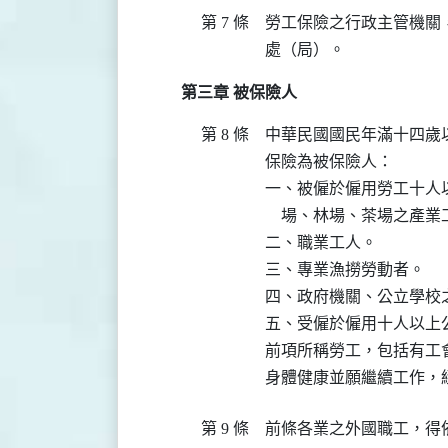
第 7 條
勞工保險之行政主管機關
處（局）。
第三章 被保險人
第 8 條
中華民國國民年滿十四歲
保險為被保險人：

一、被僱於僱用勞工十人
    場、林場、茶場之產
二、職業工人。

三、專業漁撈勞動者。

四、政府機關、公立學校
五、受僱於僱用十人以上公
前項所稱勞工，包括有工
身體健康並願繼續工作，
第 9 條
前條各業之外國職工，得