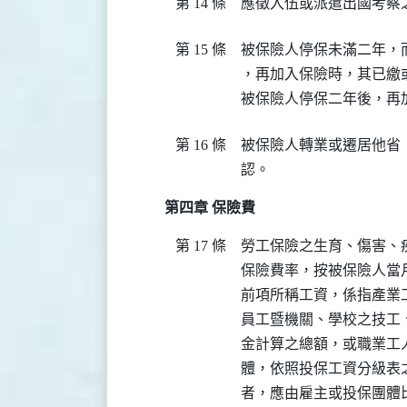
第 14 條
應徵入伍或派遣出國考察
第 15 條
被保險人停保未滿二年，
，再加入保險時，其已繳
被保險人停保二年後，再
第 16 條
被保險人轉業或遷居他省
認。
第四章 保險費
第 17 條
勞工保險之生育、傷害、
保險費率，按被保險人當
前項所稱工資，係指產業
員工暨機關、學校之技工
金計算之總額，或職業工
體，依照投保工資分級表
者，應由雇主或投保團體