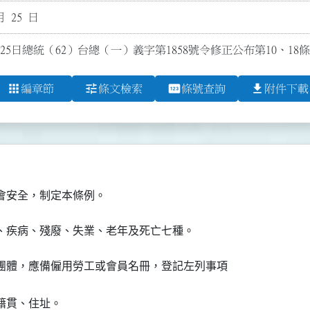
月 25 日
25日總統（62）台總（一）義字第1858號令修正公布第10、18
apps
tune
pin
file_download
編章節
條文檢索
條號查詢
附件下載
會安全，制定本條例。
、疾病、殘廢、失業、老年及死亡七種。
團體，應備僱用勞工或會員名冊，登記左列事項

貫、住址。
