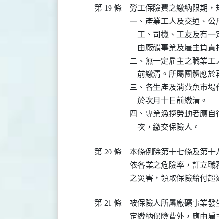
第 19 條
勞工保險費之繳納限期，規
一、產業工人及交通、公
    工、司機、工友及
    由廠礦事業及雇主負
二、無一定雇主之職業工
    前繳清。所屬團體應
三、各生產及消費魚市場
    於次月十日前繳清。

四、專業漁撈勞動者應自
    次，繳交保險人。
第 20 條
本條例除第十七條及第十
依各業之危險率，訂立職
之災害，領取保險給付超
第 21 條
被保險人所屬廠礦事業發
定繳納保險費外，應由雇