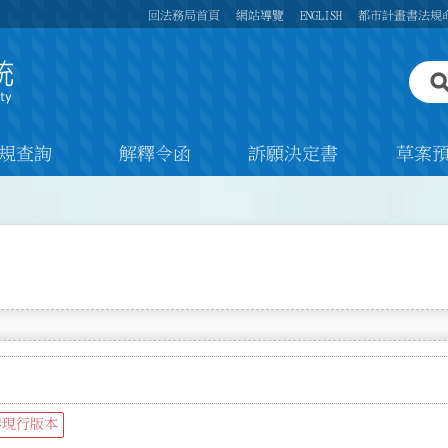
回法務局首頁
網站導覽
ENGLISH
都市計畫書法規
規查詢
解釋令函
訴願決定書
草案
非現行版本