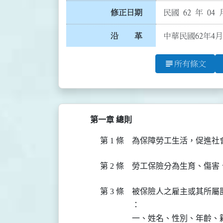
修正日期
民國 62 年 04 
沿 革
中華民國62年4月
subject
所有條文
第一章 總則
第 1 條
為保障勞工生活，促進社
第 2 條
勞工保險分為生育、傷害
第 3 條
被保險人之雇主或其所屬
：

一、姓名、性別、年齡、籍