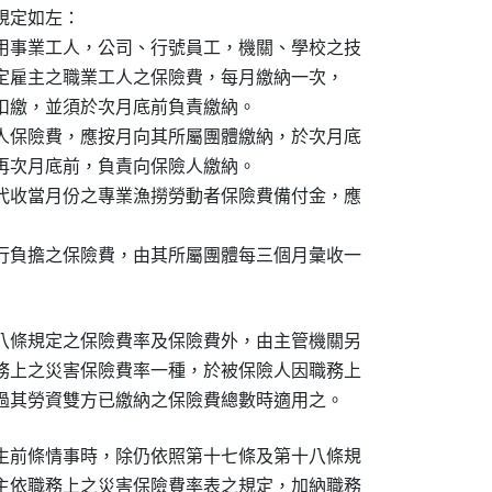
定如左：

用事業工人，公司、行號員工，機關、學校之技

有一定雇主之職業工人之保險費，每月繳納一次，

責扣繳，並須於次月底前負責繳納。

人保險費，應按月向其所屬團體繳納，於次月底

於再次月底前，負責向保險人繳納。

代收當月份之專業漁撈勞動者保險費備付金，應

行負擔之保險費，由其所屬團體每三個月彙收一

八條規定之保險費率及保險費外，由主管機關另

務上之災害保險費率一種，於被保險人因職務上

過其勞資雙方已繳納之保險費總數時適用之。
生前條情事時，除仍依照第十七條及第十八條規

主依職務上之災害保險費率表之規定，加納職務
