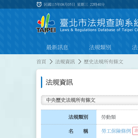
跳到主要內容
alarm
:::
民國115年08月05日 星期三
22時40分
最新訊息
法規類別
法
:::
:::
首頁
法規資訊
歷史法規所有條文
法規資訊
中央歷史法規所有條文
法規類別
勞動類
勞工保險條例
名 稱