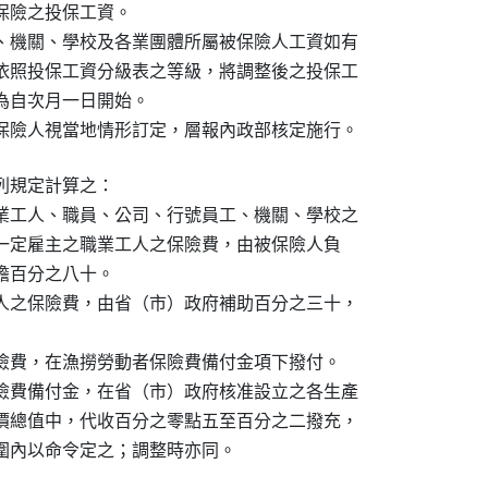
險之投保工資。

、機關、學校及各業團體所屬被保險人工資如有

依照投保工資分級表之等級，將調整後之投保工

自次月一日開始。

保險人視當地情形訂定，層報內政部核定施行。
規定計算之：

業工人、職員、公司、行號員工、機關、學校之

暨有一定雇主之職業工人之保險費，由被保險人負

負擔百分之八十。

人之保險費，由省（市）政府補助百分之三十，

險費，在漁撈勞動者保險費備付金項下撥付。

險費備付金，在省（市）政府核准設立之各生產

價總值中，代收百分之零點五至百分之二撥充，

圍內以命令定之；調整時亦同。