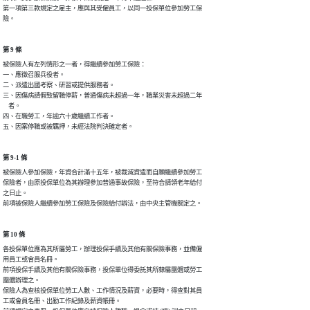
第一項第三款規定之雇主，應與其受僱員工，以同一投保單位參加勞工保

險。
第 9 條
被保險人有左列情形之一者，得繼續參加勞工保險：

一、應徵召服兵役者。

二、派遣出國考察、研習或提供服務者。

三、因傷病請假致留職停薪，普通傷病未超過一年，職業災害未超過二年

    者。

四、在職勞工，年逾六十歲繼續工作者。

五、因案停職或被羈押，未經法院判決確定者。
第 9-1 條
被保險人參加保險，年資合計滿十五年，被裁減資遣而自願繼續參加勞工

保險者，由原投保單位為其辦理參加普通事故保險，至符合請領老年給付

之日止。

前項被保險人繼續參加勞工保險及保險給付辦法，由中央主管機關定之。
第 10 條
各投保單位應為其所屬勞工，辦理投保手續及其他有關保險事務，並備僱

用員工或會員名冊。

前項投保手續及其他有關保險事務，投保單位得委託其所隸屬團體或勞工

團體辦理之。

保險人為查核投保單位勞工人數、工作情況及薪資，必要時，得查對其員

工或會員名冊、出勤工作紀錄及薪資帳冊。
