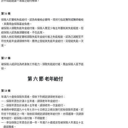
計不得超過第一等級之給付標準。
第 56 條
保險人於審核失能給付，認為有複檢必要時，得另行指定醫院或醫師複檢

，其費用由保險基金負擔。

被保險人領取失能年金給付後，保險人應至少每五年審核其失能程度。但

經保險人認為無須審核者，不在此限。

保險人依前項規定審核領取失能年金給付者之失能程度，認為已減輕至不

符合失能年金請領條件時，應停止發給其失能年金給付，另發給失能一次

金。
第 57 條
被保險人經評估為終身無工作能力，領取失能給付者，應由保險人逕予退

保。
第 六 節 老年給付
第 58 條
年滿六十歲有保險年資者，得依下列規定請領老年給付：

一、保險年資合計滿十五年者，請領老年年金給付。

二、保險年資合計未滿十五年者，請領老年一次金給付。

本條例中華民國九十七年七月十七日修正之條文施行前有保險年資者，於

符合下列規定之一時，除依前項規定請領老年給付外，亦得選擇一次請領

老年給付，經保險人核付後，不得變更：

一、參加保險之年資合計滿一年，年滿六十歲或女性被保險人年滿五十五

    歲退職者。
