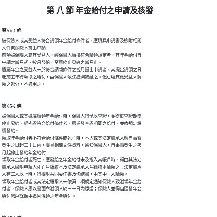
第 八 節 年金給付之申請及核發
第 65-1 條
被保險人或其受益人符合請領年金給付條件者，應填具申請書及檢附相關

文件向保險人提出申請。

前項被保險人或其受益人，經保險人審核符合請領規定者，其年金給付自

申請之當月起，按月發給，至應停止發給之當月止。

遺屬年金之受益人未於符合請領條件之當月提出申請者，其提出請領之日

起前五年得領取之給付，由保險人依法追溯補給之。但已經其他受益人請

領之部分，不適用之。
第 65-2 條
被保險人或其遺屬請領年金給付時，保險人得予以查證，並得於查證期間

停止發給，經查證符合給付條件者，應補發查證期間之給付，並依規定繼

續發給。

領取年金給付者不符合給付條件或死亡時，本人或其法定繼承人應自事實

發生之日起三十日內，檢具相關文件資料，通知保險人，自事實發生之次

月起停止發給年金給付。

領取年金給付者死亡，應發給之年金給付未及撥入其帳戶時，得由其法定

繼承人檢附申請人死亡戶籍謄本及法定繼承人戶籍謄本請領之；法定繼承

人有二人以上時，得檢附共同委任書及切結書，由其中一人請領。

領取年金給付者或其法定繼承人未依第二項規定通知保險人致溢領年金給

付者，保險人應以書面命溢領人於三十日內繳還；保險人並得自匯發年金

給付帳戶餘額中追回溢領之年金給付。