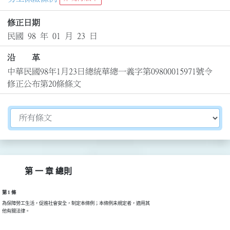
修正日期
民國 98 年 01 月 23 日
沿 革
中華民國98年1月23日總統華總一義字第09800015971號令
修正公布第20條條文
切換選擇法規資訊內容
第 一 章 總則
第 1 條
為保障勞工生活，促進社會安全，制定本條例；本條例未規定者，適用其

他有關法律。