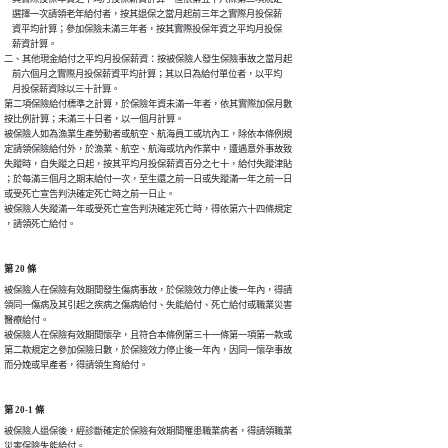
    選擇一次請領老年給付者，按其退保之當月起前三年之實際月投保薪

    資平均計算；參加保險未滿三年者，按其實際投保年資之平均月投保

    薪資計算。

二、其他現金給付之平均月投保薪資：按被保險人發生保險事故之當月起

    前六個月之實際月投保薪資平均計算；其以日為給付單位者，以平均

    月投保薪資除以三十計算。

第二項保險給付標準之計算，於保險年資未滿一年者，依其實際加保月數

按比例計算；未滿三十日者，以一個月計算。

被保險人如為漁業生產勞動者或航空、航海員工或坑內工，除依本條例規

定請領保險給付外，於漁業、航空、航海或坑內作業中，遭遇意外事故致

失蹤時，自失蹤之日起，按其平均月投保薪資百分之七十，給付失蹤津貼

；於每滿三個月之期末給付一次，至生還之前一日或失蹤滿一年之前一日

或受死亡宣告判決確定死亡時之前一日止。

被保險人失蹤滿一年或受死亡宣告判決確定死亡時，得依第六十四條規定

，請領死亡給付。
第 20 條
被保險人在保險有效期間發生傷病事故，於保險效力停止後一年內，得請

領同一傷病及其引起之疾病之傷病給付、失能給付、死亡給付或職業災害

醫療給付。

被保險人在保險有效期間懷孕，且符合本條例第三十一條第一項第一款或

第二款規定之參加保險日數，於保險效力停止後一年內，因同一懷孕事故

而分娩或早產者，得請領生育給付。
第 20-1 條
被保險人退保後，經診斷確定於保險有效期間罹患職業病者，得請領職業

災害保險失能給付。
