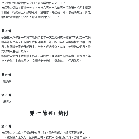
算之給付金額增給百分之四，最多增給百分之二十。

被保險人保險年資滿十五年，未符合第五十八條第一項及第五項所定請領

年齡者，得提前五年請領老年年金給付，每提前一年，依前條規定計算之

給付金額減給百分之四，最多減給百分之二十。
第 59 條
依第五十八條第一項第二款請領老年一次金給付或同條第二項規定一次請

領老年給付者，其保險年資合計每滿一年，按其平均月投保薪資發給一個

月；其保險年資合計超過十五年者，超過部分，每滿一年發給二個月，最

高以四十五個月為限。

被保險人逾六十歲繼續工作者，其逾六十歲以後之保險年資，最多以五年

計，合併六十歲以前之一次請領老年給付，最高以五十個月為限。
第 60 條
（刪除）
第 61 條
（刪除）
第 七 節 死亡給付
第 62 條
被保險人之父母、配偶或子女死亡時，依左列規定，請領喪葬津貼：

一、被保險人之父母、配偶死亡時，按其平均月投保薪資，發給三個月。
