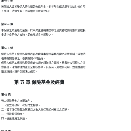
第 65-3 條
被保險人或其受益人符合請領失能年金、老年年金或遺屬年金給付條件時

，應擇一請領失能、老年給付或遺屬津貼。
第 65-4 條
本保險之年金給付金額，於中央主計機關發布之消費者物價指數累計成長

率達正負百分之五時，即依該成長率調整之。
第 65-5 條
保險人或勞工保險監理委員會為處理本保險業務所需之必要資料，得洽請

相關機關提供之，各該機關不得拒絕。

保險人或勞工保險監理委員會依規定所取得之資料，應盡善良管理人之注

意義務，確實辦理資訊安全稽核作業，其保有、處理及利用，並應遵循電

腦處理個人資料保護法之規定。
第 五 章 保險基金及經費
第 66 條
勞工保險基金之來源如左：

一、創立時政府一次撥付之金額。

二、當年度保險費及其孳息之收入與保險給付支出之結餘。

三、保險費滯納金。

四、基金運用之收益。