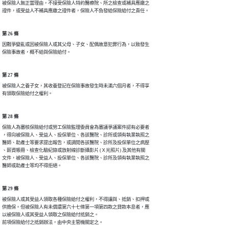
被保險人無正當理由，不接受保險人特約醫療院、所之檢查或補具應繳之

證件，或受益人不補具應繳之證件者，保險人不負發給保險給付之責任。
第 26 條
因戰爭變亂或因被保險人或其父母、子女、配偶故意犯罪行為，以致發生

保險事故者，概不給與保險給付。
第 27 條
被保險人之養子女，其收養登記在保險事故發生時未滿六個月者，不得享

有領取保險給付之權利。
第 28 條
保險人為審核保險給付或勞工保險監理委員會為審議爭議案件認有必要者

，得向被保險人、受益人、投保單位、各該醫院、診所或領有執業執照之

醫師、助產士等要求提出報告，或調閱各該醫院、診所及投保單位之病歷

、薪資帳冊、檢查化驗紀錄或放射線診斷攝影片 (Ｘ光照片) 及其他有關

文件，被保險人、受益人、投保單位、各該醫院、診所及領有執業執照之

醫師或助產士等均不得拒絕。
第 29 條
被保險人或其受益人領取各種保險給付之權利，不得讓與、抵銷、扣押或

供擔保。但被保險人有未償還第六十七條第一項第四款之貸款本息者，應

以被保險人或其受益人領取之保險給付抵銷之。

前項保險給付之抵銷辦法，由中央主管機關定之。