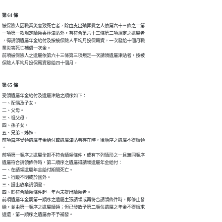
第 64 條
被保險人因職業災害致死亡者，除由支出殯葬費之人依第六十三條之二第

一項第一款規定請領喪葬津貼外，有符合第六十三條第二項規定之遺屬者

，得請領遺屬年金給付及按被保險人平均月投保薪資，一次發給十個月職

業災害死亡補償一次金。

前項被保險人之遺屬依第六十三條第三項規定一次請領遺屬津貼者，按被

保險人平均月投保薪資發給四十個月。
第 65 條
受領遺屬年金給付及遺屬津貼之順序如下：

一、配偶及子女。

二、父母。

三、祖父母。

四、孫子女。

五、兄弟、姊妹。

前項當序受領遺屬年金給付或遺屬津貼者存在時，後順序之遺屬不得請領

。

前項第一順序之遺屬全部不符合請領條件，或有下列情形之一且無同順序

遺屬符合請領條件時，第二順序之遺屬得請領遺屬年金給付：

一、在請領遺屬年金給付期間死亡。

二、行蹤不明或於國外。

三、提出放棄請領書。

四、於符合請領條件起一年內未提出請領者。

前項遺屬年金嗣第一順序之遺屬主張請領或再符合請領條件時，即停止發

給，並由第一順序之遺屬請領；但已發放予第二順位遺屬之年金不得請求

返還，第一順序之遺屬亦不予補發。