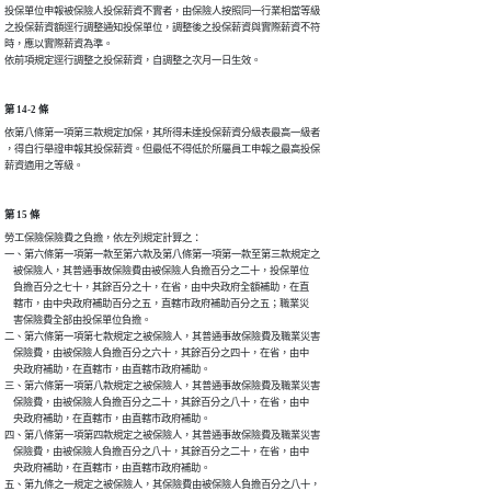
投保單位申報被保險人投保薪資不實者，由保險人按照同一行業相當等級

之投保薪資額逕行調整通知投保單位，調整後之投保薪資與實際薪資不符

時，應以實際薪資為準。

依前項規定逕行調整之投保薪資，自調整之次月一日生效。
第 14-2 條
依第八條第一項第三款規定加保，其所得未達投保薪資分級表最高一級者

，得自行舉證申報其投保薪資。但最低不得低於所屬員工申報之最高投保

薪資適用之等級。
第 15 條
勞工保險保險費之負擔，依左列規定計算之：

一、第六條第一項第一款至第六款及第八條第一項第一款至第三款規定之

    被保險人，其普通事故保險費由被保險人負擔百分之二十，投保單位

    負擔百分之七十，其餘百分之十，在省，由中央政府全額補助，在直

    轄市，由中央政府補助百分之五，直轄市政府補助百分之五；職業災

    害保險費全部由投保單位負擔。

二、第六條第一項第七款規定之被保險人，其普通事故保險費及職業災害

    保險費，由被保險人負擔百分之六十，其餘百分之四十，在省，由中

    央政府補助，在直轄市，由直轄市政府補助。

三、第六條第一項第八款規定之被保險人，其普通事故保險費及職業災害

    保險費，由被保險人負擔百分之二十，其餘百分之八十，在省，由中

    央政府補助，在直轄市，由直轄市政府補助。

四、第八條第一項第四款規定之被保險人，其普通事故保險費及職業災害

    保險費，由被保險人負擔百分之八十，其餘百分之二十，在省，由中

    央政府補助，在直轄市，由直轄市政府補助。

五、第九條之一規定之被保險人，其保險費由被保險人負擔百分之八十，
