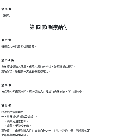
第 38 條
（刪除）
第 四 節 醫療給付
第 39 條
醫療給付分門診及住院診療。
第 39-1 條
為維護被保險人健康，保險人應訂定辦法，辦理職業病預防。

前項辦法，應報請中央主管機關核定之。
第 40 條
被保險人罹患傷病時，應向保險人自設或特約醫療院、所申請診療。
第 41 條
門診給付範圍如左：

一、診察 (包括檢驗及會診) 。

二、藥劑或治療材料。

三、處置、手術或治療。

前項費用，由被保險人自行負擔百分之十。但以不超過中央主管機關規定

之最高負擔金額為限。