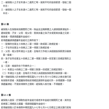
二、被保險人之子女年滿十二歲死亡時，按其平均月投保薪資，發給二個

    半月。

三、被保險人之子女未滿十二歲死亡時，按其平均月投保薪資，發給一個

    半月。
第 63 條
被保險人在保險有效期間死亡時，除由支出殯葬費之人請領喪葬津貼外，

遺有配偶、子女、父母、祖父母、受其扶養之孫子女或受其扶養之兄弟、

姊妹者，得請領遺屬年金給付。

前項遺屬請領遺屬年金給付之條件如下：

一、配偶符合第五十四條之二第一項第一款或第二款規定者。

二、子女符合第五十四條之二第一項第三款規定者。

三、父母、祖父母年滿五十五歲，且每月工作收入未超過投保薪資分級表

    第一級者。

四、孫子女符合第五十四條之二第一項第三款第一目至第三目規定情形之

    一者。

五、兄弟、姊妹符合下列條件之一：

（一）有第五十四條之二第一項第三款第一目或第二目規定情形。

（二）年滿五十五歲，且每月工作收入未超過投保薪資分級表第一級。

第一項被保險人於本條例中華民國九十七年七月十七日修正之條文施行前

有保險年資者，其遺屬除得依前項規定請領年金給付外，亦得選擇一次請

領遺屬津貼，不受前項條件之限制，經保險人核付後，不得變更。
第 63-1 條
被保險人退保，於領取失能年金給付或老年年金給付期間死亡者，其符合

前條第二項規定之遺屬，得請領遺屬年金給付。

前項被保險人於本條例中華民國九十七年七月十七日修正之條文施行前有
