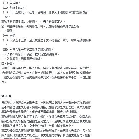
（一）未成年。

（二）無謀生能力。

（三）二十五歲以下，在學，且每月工作收入未超過投保薪資分級表第一

      級。

前項所稱無謀生能力之範圍，由中央主管機關定之。

第一項各款眷屬有下列情形之一時，其加給眷屬補助應停止發給：

一、配偶：

（一）再婚。

（二）未滿五十五歲，且其扶養之子女不符合第一項第三款所定請領條件

      。

（三）不符合第一項第二款所定請領條件。

二、子女不符合第一項第三款所定之請領條件。

三、入獄服刑、因案羈押或拘禁。

四、失蹤。

前項第三款所稱拘禁，指受拘留、留置、觀察勒戒、強制戒治、保安處分

或感訓處分裁判之宣告，在特定處所執行中，其人身自由受剝奪或限制者

。但執行保護管束、僅受通緝尚未到案、保外就醫及假釋中者，不包括在

內。
第 55 條
被保險人之身體原已局部失能，再因傷病致身體之同一部位失能程度加重

或不同部位發生失能者，保險人應按其加重部分之失能程度，依失能給付

標準計算發給失能給付。但合計不得超過第一等級之給付標準。

前項被保險人符合失能年金給付條件，並請領失能年金給付者，保險人應

按月發給失能年金給付金額之百分之八十，至原已局部失能程度依失能給

付標準所計算之失能一次金給付金額之半數扣減完畢為止。

前二項被保險人在保險有效期間原已局部失能，而未請領失能給付者，保

險人應按其加重後之失能程度，依失能給付標準計算發給失能給付。但合
