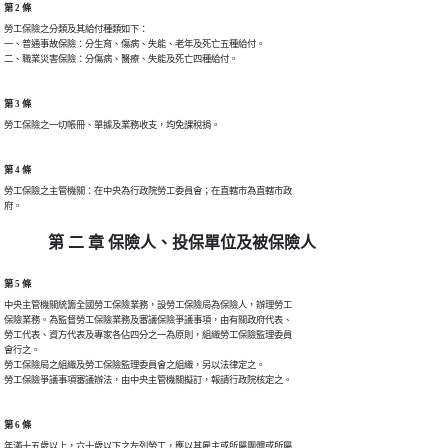
第 2 條
勞工保險之分類及其給付種類如下：

一、普通事故保險：分生育、傷病、失能、老年及死亡五種給付。

二、職業災害保險：分傷病、醫療、失能及死亡四種給付。
第 3 條
勞工保險之一切帳冊、單據及業務收支，均免課稅捐。
第 4 條
勞工保險之主管機關：在中央為行政院勞工委員會；在直轄市為直轄市政

府。
第 二 章 保險人、投保單位及被保險人
第 5 條
中央主管機關統籌全國勞工保險業務，設勞工保險局為保險人，辦理勞工

保險業務。為監督勞工保險業務及審議保險爭議事項，由有關政府代表、

勞工代表、資方代表及專家各佔四分之一為原則，組織勞工保險監理委員

會行之。

勞工保險局之組織及勞工保險監理委員會之組織，另以法律定之。

勞工保險爭議事項審議辦法，由中央主管機關擬訂，報請行政院核定之。
第 6 條
年滿十五歲以上，六十歲以下之左列勞工，應以其雇主或所屬團體或所屬
