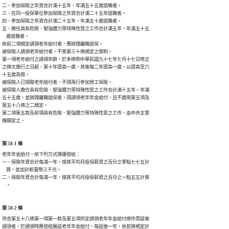
二、參加保險之年資合計滿十五年，年滿五十五歲退職者。

三、在同一投保單位參加保險之年資合計滿二十五年退職者。

四、參加保險之年資合計滿二十五年，年滿五十歲退職者。

五、擔任具有危險、堅強體力等特殊性質之工作合計滿五年，年滿五十五

    歲退職者。

依前二項規定請領老年給付者，應辦理離職退保。

被保險人請領老年給付者，不受第三十條規定之限制。

第一項老年給付之請領年齡，於本條例中華民國九十七年七月十七日修正

之條文施行之日起，第十年提高一歲，其後每二年提高一歲，以提高至六

十五歲為限。

被保險人已領取老年給付者，不得再行參加勞工保險。

被保險人擔任具有危險、堅強體力等特殊性質之工作合計滿十五年，年滿

五十五歲，並辦理離職退保者，得請領老年年金給付，且不適用第五項及

第五十八條之二規定。

第二項第五款及前項具有危險、堅強體力等特殊性質之工作，由中央主管

機關定之。
第 58-1 條
老年年金給付，依下列方式擇優發給：

一、保險年資合計每滿一年，按其平均月投保薪資之百分之零點七七五計

    算，並加計新臺幣三千元。

二、保險年資合計每滿一年，按其平均月投保薪資之百分之一點五五計算

    。
第 58-2 條
符合第五十八條第一項第一款及第五項所定請領老年年金給付條件而延後

請領者，於請領時應發給展延老年年金給付。每延後一年，依前條規定計
