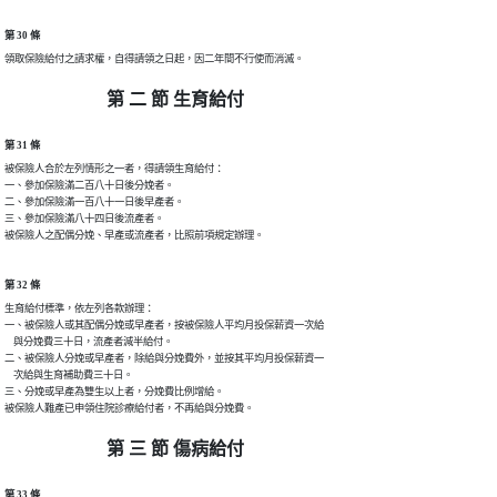
第 30 條
領取保險給付之請求權，自得請領之日起，因二年間不行使而消滅。
第 二 節 生育給付
第 31 條
被保險人合於左列情形之一者，得請領生育給付：

一、參加保險滿二百八十日後分娩者。

二、參加保險滿一百八十一日後早產者。

三、參加保險滿八十四日後流產者。

被保險人之配偶分娩、早產或流產者，比照前項規定辦理。
第 32 條
生育給付標準，依左列各款辦理：

一、被保險人或其配偶分娩或早產者，按被保險人平均月投保薪資一次給

    與分娩費三十日，流產者減半給付。

二、被保險人分娩或早產者，除給與分娩費外，並按其平均月投保薪資一

    次給與生育補助費三十日。

三、分娩或早產為雙生以上者，分娩費比例增給。

被保險人難產已申領住院診療給付者，不再給與分娩費。
第 三 節 傷病給付
第 33 條