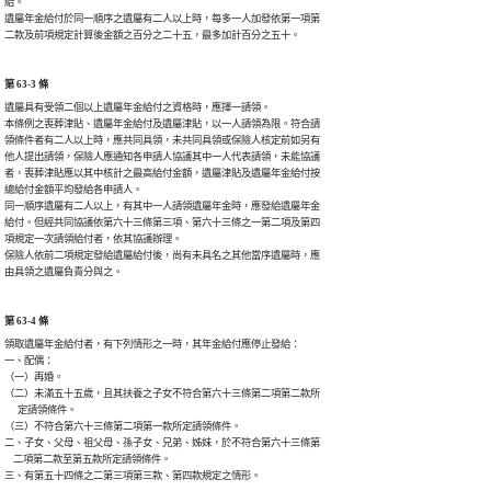
給。

遺屬年金給付於同一順序之遺屬有二人以上時，每多一人加發依第一項第

二款及前項規定計算後金額之百分之二十五，最多加計百分之五十。
第 63-3 條
遺屬具有受領二個以上遺屬年金給付之資格時，應擇一請領。

本條例之喪葬津貼、遺屬年金給付及遺屬津貼，以一人請領為限。符合請

領條件者有二人以上時，應共同具領，未共同具領或保險人核定前如另有

他人提出請領，保險人應通知各申請人協議其中一人代表請領，未能協議

者，喪葬津貼應以其中核計之最高給付金額，遺屬津貼及遺屬年金給付按

總給付金額平均發給各申請人。

同一順序遺屬有二人以上，有其中一人請領遺屬年金時，應發給遺屬年金

給付。但經共同協議依第六十三條第三項、第六十三條之一第二項及第四

項規定一次請領給付者，依其協議辦理。

保險人依前二項規定發給遺屬給付後，尚有未具名之其他當序遺屬時，應

由具領之遺屬負責分與之。
第 63-4 條
領取遺屬年金給付者，有下列情形之一時，其年金給付應停止發給：

一、配偶：

（一）再婚。

（二）未滿五十五歲，且其扶養之子女不符合第六十三條第二項第二款所

      定請領條件。

（三）不符合第六十三條第二項第一款所定請領條件。

二、子女、父母、祖父母、孫子女、兄弟、姊妹，於不符合第六十三條第

    二項第二款至第五款所定請領條件。

三、有第五十四條之二第三項第三款、第四款規定之情形。