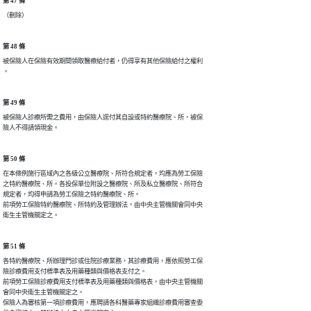
第 47 條
（刪除）
第 48 條
被保險人在保險有效期間領取醫療給付者，仍得享有其他保險給付之權利

。
第 49 條
被保險人診療所需之費用，由保險人逕付其自設或特約醫療院、所，被保

險人不得請領現金。
第 50 條
在本條例施行區域內之各級公立醫療院、所符合規定者，均應為勞工保險

之特約醫療院、所。各投保單位附設之醫療院、所及私立醫療院、所符合

規定者，均得申請為勞工保險之特約醫療院、所。

前項勞工保險特約醫療院、所特約及管理辦法，由中央主管機關會同中央

衛生主管機關定之。
第 51 條
各特約醫療院、所辦理門診或住院診療業務，其診療費用，應依照勞工保

險診療費用支付標準表及用藥種類與價格表支付之。

前項勞工保險診療費用支付標準表及用藥種類與價格表，由中央主管機關

會同中央衛生主管機關定之。

保險人為審核第一項診療費用，應聘請各科醫藥專家組織診療費用審查委
