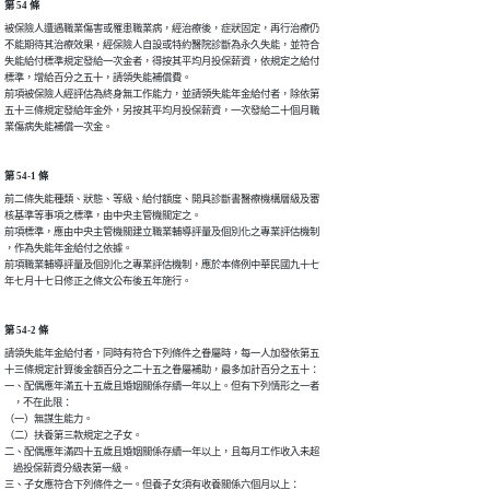
第 54 條
被保險人遭遇職業傷害或罹患職業病，經治療後，症狀固定，再行治療仍

不能期待其治療效果，經保險人自設或特約醫院診斷為永久失能，並符合

失能給付標準規定發給一次金者，得按其平均月投保薪資，依規定之給付

標準，增給百分之五十，請領失能補償費。

前項被保險人經評估為終身無工作能力，並請領失能年金給付者，除依第

五十三條規定發給年金外，另按其平均月投保薪資，一次發給二十個月職

業傷病失能補償一次金。
第 54-1 條
前二條失能種類、狀態、等級、給付額度、開具診斷書醫療機構層級及審

核基準等事項之標準，由中央主管機關定之。

前項標準，應由中央主管機關建立職業輔導評量及個別化之專業評估機制

，作為失能年金給付之依據。

前項職業輔導評量及個別化之專業評估機制，應於本條例中華民國九十七

年七月十七日修正之條文公布後五年施行。
第 54-2 條
請領失能年金給付者，同時有符合下列條件之眷屬時，每一人加發依第五

十三條規定計算後金額百分之二十五之眷屬補助，最多加計百分之五十：

一、配偶應年滿五十五歲且婚姻關係存續一年以上。但有下列情形之一者

    ，不在此限：

（一）無謀生能力。

（二）扶養第三款規定之子女。

二、配偶應年滿四十五歲且婚姻關係存續一年以上，且每月工作收入未超

    過投保薪資分級表第一級。

三、子女應符合下列條件之一。但養子女須有收養關係六個月以上：
