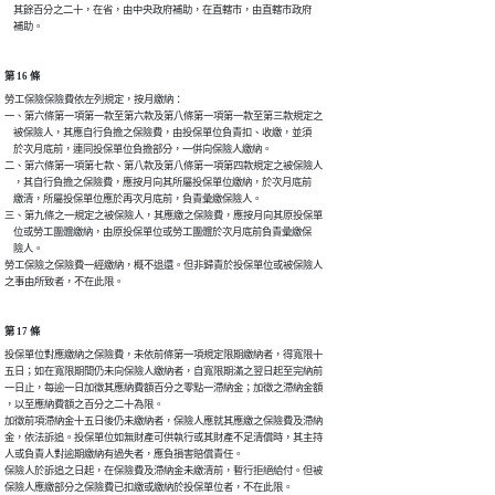
    其餘百分之二十，在省，由中央政府補助，在直轄市，由直轄市政府

    補助。
第 16 條
勞工保險保險費依左列規定，按月繳納：

一、第六條第一項第一款至第六款及第八條第一項第一款至第三款規定之

    被保險人，其應自行負擔之保險費，由投保單位負責扣、收繳，並須

    於次月底前，連同投保單位負擔部分，一併向保險人繳納。

二、第六條第一項第七款、第八款及第八條第一項第四款規定之被保險人

    ，其自行負擔之保險費，應按月向其所屬投保單位繳納，於次月底前

    繳清，所屬投保單位應於再次月底前，負責彙繳保險人。

三、第九條之一規定之被保險人，其應繳之保險費，應按月向其原投保單

    位或勞工團體繳納，由原投保單位或勞工團體於次月底前負責彙繳保

    險人。

勞工保險之保險費一經繳納，概不退還。但非歸責於投保單位或被保險人

之事由所致者，不在此限。
第 17 條
投保單位對應繳納之保險費，未依前條第一項規定限期繳納者，得寬限十

五日；如在寬限期間仍未向保險人繳納者，自寬限期滿之翌日起至完納前

一日止，每逾一日加徵其應納費額百分之零點一滯納金；加徵之滯納金額

，以至應納費額之百分之二十為限。

加徵前項滯納金十五日後仍未繳納者，保險人應就其應繳之保險費及滯納

金，依法訴追。投保單位如無財產可供執行或其財產不足清償時，其主持

人或負責人對逾期繳納有過失者，應負損害賠償責任。

保險人於訴追之日起，在保險費及滯納金未繳清前，暫行拒絕給付。但被

保險人應繳部分之保險費已扣繳或繳納於投保單位者，不在此限。
