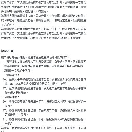
保險年資者，其遺屬除得依前項規定請領年金給付外，亦得選擇一次請領

失能給付或老年給付，扣除已領年金給付總額之差額，不受前條第二項條

件之限制，經保險人核付後，不得變更。

被保險人保險年資滿十五年，並符合第五十八條第二項各款所定之條件，

於未領取老年給付前死亡者，其符合前條第二項規定之遺屬，得請領遺屬

年金給付。

前項被保險人於本條例中華民國九十七年七月十七日修正之條文施行前有

保險年資者，其遺屬除得依前項規定請領年金給付外，亦得選擇一次請領

老年給付，不受前條第二項條件之限制，經保險人核付後，不得變更。
第 63-2 條
前二條所定喪葬津貼、遺屬年金及遺屬津貼給付標準如下：

一、喪葬津貼：按被保險人平均月投保薪資一次發給五個月。但其遺屬不

    符合請領遺屬年金給付或遺屬津貼條件，或無遺屬者，按其平均月投

    保薪資一次發給十個月。

二、遺屬年金：

（一）依第六十三條規定請領遺屬年金者：依被保險人之保險年資合計每

      滿一年，按其平均月投保薪資之百分之一點五五計算。

（二）依前條規定請領遺屬年金者：依失能年金或老年年金給付標準計算

      後金額之半數發給。

三、遺屬津貼：

（一）參加保險年資合計未滿一年者，按被保險人平均月投保薪資發給十

      個月。

（二）參加保險年資合計已滿一年而未滿二年者，按被保險人平均月投保

      薪資發給二十個月。

（三）參加保險年資合計已滿二年者，按被保險人平均月投保薪資發給三

      十個月。

前項第二款之遺屬年金給付金額不足新臺幣三千元者，按新臺幣三千元發
