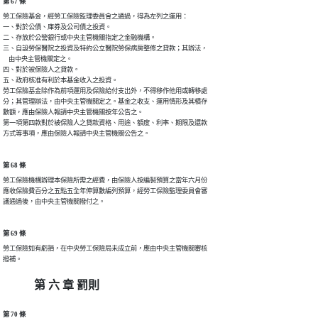
第 67 條
勞工保險基金，經勞工保險監理委員會之通過，得為左列之運用：

一、對於公債、庫券及公司債之投資。

二、存放於公營銀行或中央主管機關指定之金融機構。

三、自設勞保醫院之投資及特約公立醫院勞保病房整修之貸款；其辦法，

    由中央主管機關定之。

四、對於被保險人之貸款。

五、政府核准有利於本基金收入之投資。

勞工保險基金除作為前項運用及保險給付支出外，不得移作他用或轉移處

分；其管理辦法，由中央主管機關定之。基金之收支、運用情形及其積存

數額，應由保險人報請中央主管機關按年公告之。

第一項第四款對於被保險人之貸款資格、用途、額度、利率、期限及還款

方式等事項，應由保險人報請中央主管機關公告之。
第 68 條
勞工保險機構辦理本保險所需之經費，由保險人按編製預算之當年六月份

應收保險費百分之五點五全年伸算數編列預算，經勞工保險監理委員會審

議通過後，由中央主管機關撥付之。
第 69 條
勞工保險如有虧損，在中央勞工保險局未成立前，應由中央主管機關審核

撥補。
第 六 章 罰則
第 70 條