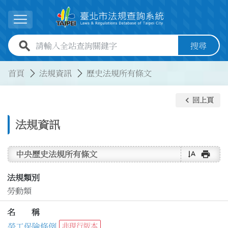
跳到主要內容
展開選單
全站查詢關鍵字欄位
搜尋
:::
:::
首頁
法規資訊
歷史法規所有條文
keyboard_arrow_left
回上頁
法規資訊
text_rotate_vertical
print
中央歷史法規所有條文
法規類別
勞動類
名 稱
勞工保險條例
非現行版本