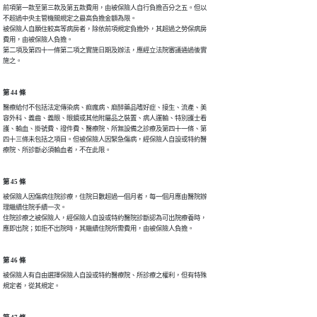
前項第一款至第三款及第五款費用，由被保險人自行負擔百分之五。但以

不超過中央主管機關規定之最高負擔金額為限。

被保險人自願住較高等病房者，除依前項規定負擔外，其超過之勞保病房

費用，由被保險人負擔。

第二項及第四十一條第二項之實施日期及辦法，應經立法院審議通過後實

施之。
第 44 條
醫療給付不包括法定傳染病、痲瘋病、麻醉藥品嗜好症、接生、流產、美

容外科、義齒、義眼、眼鏡或其他附屬品之裝置、病人運輸、特別護士看

護、輸血、掛號費、證件費、醫療院、所無設備之診療及第四十一條、第

四十三條未包括之項目。但被保險人因緊急傷病，經保險人自設或特約醫

療院、所診斷必須輸血者，不在此限。
第 45 條
被保險人因傷病住院診療，住院日數超過一個月者，每一個月應由醫院辦

理繼續住院手續一次。

住院診療之被保險人，經保險人自設或特約醫院診斷認為可出院療養時，

應即出院；如拒不出院時，其繼續住院所需費用，由被保險人負擔。
第 46 條
被保險人有自由選擇保險人自設或特約醫療院、所診療之權利，但有特殊

規定者，從其規定。