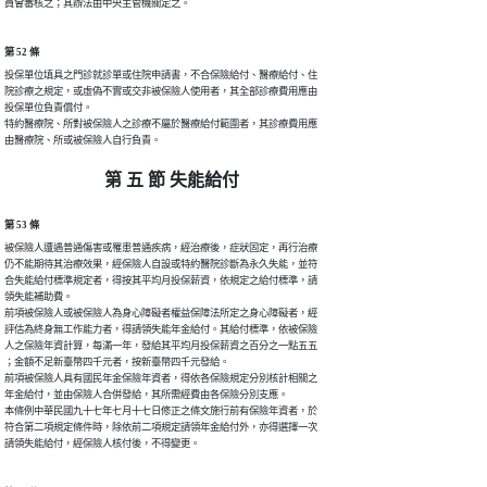
員會審核之；其辦法由中央主管機關定之。
第 52 條
投保單位填具之門診就診單或住院申請書，不合保險給付、醫療給付、住

院診療之規定，或虛偽不實或交非被保險人使用者，其全部診療費用應由

投保單位負責償付。

特約醫療院、所對被保險人之診療不屬於醫療給付範圍者，其診療費用應

由醫療院、所或被保險人自行負責。
第 五 節 失能給付
第 53 條
被保險人遭遇普通傷害或罹患普通疾病，經治療後，症狀固定，再行治療

仍不能期待其治療效果，經保險人自設或特約醫院診斷為永久失能，並符

合失能給付標準規定者，得按其平均月投保薪資，依規定之給付標準，請

領失能補助費。

前項被保險人或被保險人為身心障礙者權益保障法所定之身心障礙者，經

評估為終身無工作能力者，得請領失能年金給付。其給付標準，依被保險

人之保險年資計算，每滿一年，發給其平均月投保薪資之百分之一點五五

；金額不足新臺幣四千元者，按新臺幣四千元發給。

前項被保險人具有國民年金保險年資者，得依各保險規定分別核計相關之

年金給付，並由保險人合併發給，其所需經費由各保險分別支應。

本條例中華民國九十七年七月十七日修正之條文施行前有保險年資者，於

符合第二項規定條件時，除依前二項規定請領年金給付外，亦得選擇一次

請領失能給付，經保險人核付後，不得變更。