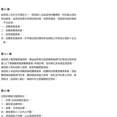
第 42 條
被保險人合於左列規定之一，經保險人自設或特約醫療院、所診斷必須住

院治療者，由其投保單位申請住院診療。但緊急傷病，須直接住院診療者

，不在此限。

一、因職業傷害者。

二、因罹患職業病者。

三、因普通傷害者。

四、因罹患普通疾病，於申請住院診療前參加保險之年資合計滿四十五日

    者。
第 42-1 條
被保險人罹患職業傷病時，應由投保單位填發職業傷病門診單或住院申請

書 (以下簡稱職業傷病醫療書單) 申請診療；投保單位未依規定填發者，

被保險人得向保險人請領，經查明屬實後發給。

被保險人未檢具前項職業傷病醫療書單，經醫師診斷罹患職業病者，得由

醫師開具職業病門診單；醫師開具資格之取得、喪失及門診單之申領、使

用辦法，由保險人擬訂，報請中央主管機關核定發布。
第 43 條
住院診療給付範圍如左：

一、診察 (包括檢驗及會診) 。

二、藥劑或治療材料。

三、處置、手術或治療。

四、膳食費用三十日內之半數。

五、勞保病房之供應，以公保病房為準。
