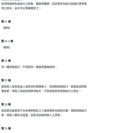
前項得請領失能給付之對象、職業病種類、認定程序及給付金額計算等事

項之辦法，由中央主管機關定之。
第 21 條
（刪除）
第 21-1 條
（刪除）
第 22 條
同一種保險給付，不得因同一事故而重複請領。
第 23 條
被保險人或其受益人或其他利害關係人，為領取保險給付，故意造成保險

事故者，保險人除給與喪葬津貼外，不負發給其他保險給付之責任。
第 24 條
投保單位故意為不合本條例規定之人員辦理參加保險手續，領取保險給付

者，保險人應依法追還；並取消該被保險人之資格。
第 25 條