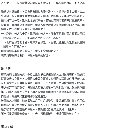
百分之十三。但保險基金餘額足以支付未來二十年保險給付時，不予調高

。

職業災害保險費率，分為行業別災害費率及上、下班災害費率二種，每三

年調整一次，由中央主管機關擬訂，報請行政院核定，送請立法院查照。

僱用員工達一定人數以上之投保單位，前項行業別災害費率採實績費率，

按其前三年職業災害保險給付總額占應繳職業災害保險費總額之比率，由

保險人依下列規定，每年計算調整之：

一、超過百分之八十者，每增加百分之十，加收其適用行業之職業災害保

    險費率之百分之五，並以加收至百分之四十為限。

二、低於百分之七十者，每減少百分之十，減收其適用行業之職業災害保

    險費率之百分之五。

前項實績費率實施之辦法，由中央主管機關定之。

職業災害保險之會計，保險人應單獨辦理。
第 14 條
前條所稱月投保薪資，係指由投保單位按被保險人之月薪資總額，依投保

薪資分級表之規定，向保險人申報之薪資；被保險人薪資以件計算者，其

月投保薪資，以由投保單位比照同一工作等級勞工之月薪資總額，按分級

表之規定申報者為準。被保險人為第六條第一項第七款、第八款及第八條

第一項第四款規定之勞工，其月投保薪資由保險人就投保薪資分級表範圍

內擬訂，報請中央主管機關核定適用之。

被保險人之薪資，如在當年二月至七月調整時，投保單位應於當年八月底

前將調整後之月投保薪資通知保險人；如在當年八月至次年一月調整時，

應於次年二月底前通知保險人。其調整均自通知之次月一日生效。

第一項投保薪資分級表，由中央主管機關擬訂，報請行政院核定之。
第 14-1 條