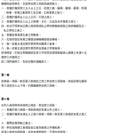
機構為投保單位，全部參加勞工保險為被保險人：

一、受僱於僱用勞工五人以上之公、民營工廠、礦場、鹽場、農場、牧場

    、林場、茶場之產業勞工及交通、公用事業之員工。

二、受僱於僱用五人以上公司、行號之員工。

三、受僱於僱用五人以上之新聞、文化、公益及合作事業之員工。

四、依法不得參加公務人員保險或私立學校教職員保險之政府機關及公、

    私立學校之員工。

五、受僱從事漁業生產之勞動者。

六、在政府登記有案之職業訓練機構接受訓練者。

七、無一定雇主或自營作業而參加職業工會者。

八、無一定雇主或自營作業而參加漁會之甲類會員。

前項規定，於經主管機關認定其工作性質及環境無礙身心健康之未滿十五

歲勞工亦適用之。

前二項所稱勞工，包括在職外國籍員工。
第 7 條
前條第一項第一款至第三款規定之勞工參加勞工保險後，其投保單位僱用

第 8 條
左列人員得準用本條例之規定，參加勞工保險：

一、受僱於第六條第一項各款規定各業以外之員工。

二、受僱於僱用未滿五人之第六條第一項第一款至第三款規定各業之員工

    。

三、實際從事勞動之雇主。

四、參加海員總工會或船長公會為會員之外僱船員。

前項人員參加保險後，非依本條例規定，不得中途退保。
