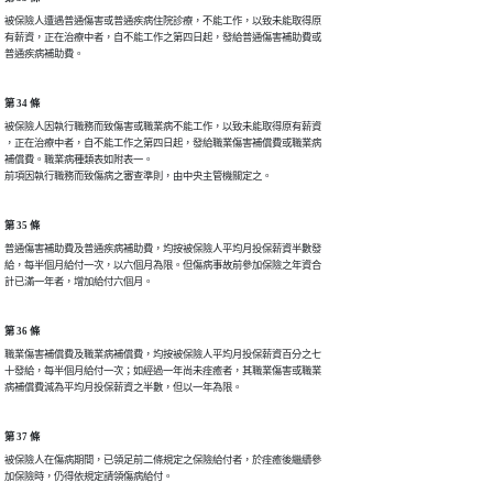
被保險人遭遇普通傷害或普通疾病住院診療，不能工作，以致未能取得原

有薪資，正在治療中者，自不能工作之第四日起，發給普通傷害補助費或

普通疾病補助費。
第 34 條
被保險人因執行職務而致傷害或職業病不能工作，以致未能取得原有薪資

，正在治療中者，自不能工作之第四日起，發給職業傷害補償費或職業病

補償費。職業病種類表如附表一。

前項因執行職務而致傷病之審查準則，由中央主管機關定之。
第 35 條
普通傷害補助費及普通疾病補助費，均按被保險人平均月投保薪資半數發

給，每半個月給付一次，以六個月為限。但傷病事故前參加保險之年資合

計已滿一年者，增加給付六個月。
第 36 條
職業傷害補償費及職業病補償費，均按被保險人平均月投保薪資百分之七

十發給，每半個月給付一次；如經過一年尚未痊癒者，其職業傷害或職業

病補償費減為平均月投保薪資之半數，但以一年為限。
第 37 條
被保險人在傷病期間，已領足前二條規定之保險給付者，於痊癒後繼續參

加保險時，仍得依規定請領傷病給付。