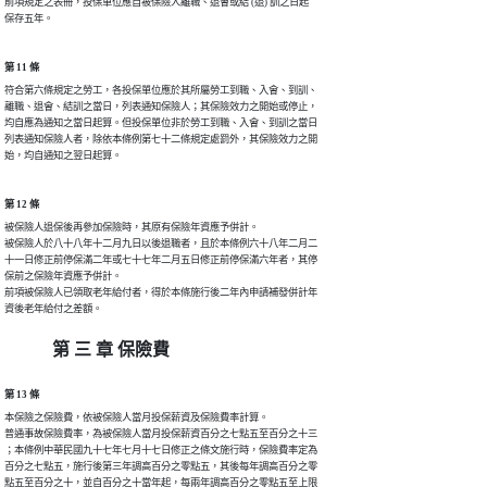
前項規定之表冊，投保單位應自被保險人離職、退會或結 (退) 訓之日起

保存五年。
第 11 條
符合第六條規定之勞工，各投保單位應於其所屬勞工到職、入會、到訓、

離職、退會、結訓之當日，列表通知保險人；其保險效力之開始或停止，

均自應為通知之當日起算。但投保單位非於勞工到職、入會、到訓之當日

列表通知保險人者，除依本條例第七十二條規定處罰外，其保險效力之開

始，均自通知之翌日起算。
第 12 條
被保險人退保後再參加保險時，其原有保險年資應予併計。

被保險人於八十八年十二月九日以後退職者，且於本條例六十八年二月二

十一日修正前停保滿二年或七十七年二月五日修正前停保滿六年者，其停

保前之保險年資應予併計。

前項被保險人已領取老年給付者，得於本條施行後二年內申請補發併計年

資後老年給付之差額。
第 三 章 保險費
第 13 條
本保險之保險費，依被保險人當月投保薪資及保險費率計算。

普通事故保險費率，為被保險人當月投保薪資百分之七點五至百分之十三

；本條例中華民國九十七年七月十七日修正之條文施行時，保險費率定為

百分之七點五，施行後第三年調高百分之零點五，其後每年調高百分之零

點五至百分之十，並自百分之十當年起，每兩年調高百分之零點五至上限
