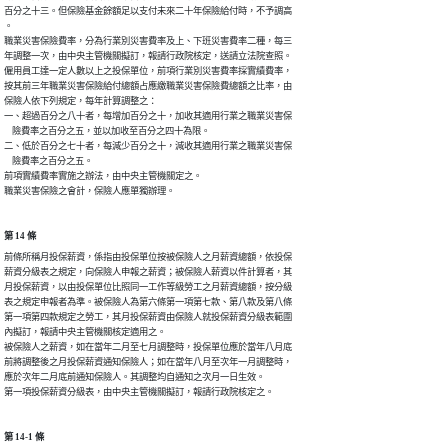
百分之十三。但保險基金餘額足以支付未來二十年保險給付時，不予調高

。

職業災害保險費率，分為行業別災害費率及上、下班災害費率二種，每三

年調整一次，由中央主管機關擬訂，報請行政院核定，送請立法院查照。

僱用員工達一定人數以上之投保單位，前項行業別災害費率採實績費率，

按其前三年職業災害保險給付總額占應繳職業災害保險費總額之比率，由

保險人依下列規定，每年計算調整之：

一、超過百分之八十者，每增加百分之十，加收其適用行業之職業災害保

    險費率之百分之五，並以加收至百分之四十為限。

二、低於百分之七十者，每減少百分之十，減收其適用行業之職業災害保

    險費率之百分之五。

前項實績費率實施之辦法，由中央主管機關定之。

職業災害保險之會計，保險人應單獨辦理。
第 14 條
前條所稱月投保薪資，係指由投保單位按被保險人之月薪資總額，依投保

薪資分級表之規定，向保險人申報之薪資；被保險人薪資以件計算者，其

月投保薪資，以由投保單位比照同一工作等級勞工之月薪資總額，按分級

表之規定申報者為準。被保險人為第六條第一項第七款、第八款及第八條

第一項第四款規定之勞工，其月投保薪資由保險人就投保薪資分級表範圍

內擬訂，報請中央主管機關核定適用之。

被保險人之薪資，如在當年二月至七月調整時，投保單位應於當年八月底

前將調整後之月投保薪資通知保險人；如在當年八月至次年一月調整時，

應於次年二月底前通知保險人。其調整均自通知之次月一日生效。

第一項投保薪資分級表，由中央主管機關擬訂，報請行政院核定之。
第 14-1 條