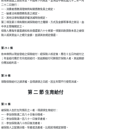
前項未償還之貸款本息，不適用下列規定，並溯自中華民國九十二年一月

二十二日施行：

一、消費者債務清理條例有關債務免責之規定。

二、破產法有關債務免責之規定。

三、其他法律有關請求權消滅時效規定。

第二項及第三項有關扣減保險給付之種類、方式及金額等事項之辦法，由

中央主管機關定之。

保險人應每年書面通知有未償還第六十七條第一項第四款貸款本息之被保

險人或其受益人之積欠金額，並請其依規定償還。
第 29-1 條
依本條例以現金發給之保險給付，經保險人核定後，應在十五日內給付之

；年金給付應於次月底前給付。如逾期給付可歸責於保險人者，其逾期部

分應加給利息。
第 30 條
領取保險給付之請求權，自得請領之日起，因五年間不行使而消滅。
第 二 節 生育給付
第 31 條
被保險人合於左列情形之一者，得請領生育給付：

一、參加保險滿二百八十日後分娩者。

二、參加保險滿一百八十一日後早產者。

三、參加保險滿八十四日後流產者。

被保險人之配偶分娩、早產或流產者，比照前項規定辦理。