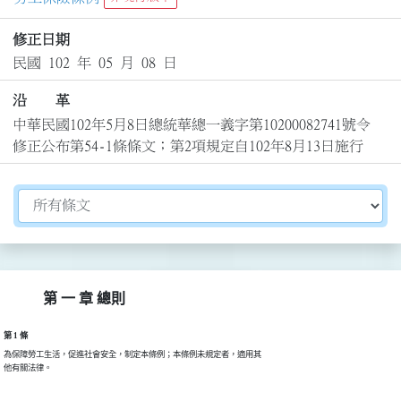
修正日期
民國 102 年 05 月 08 日
沿 革
中華民國102年5月8日總統華總一義字第10200082741號令
修正公布第54-1條條文；第2項規定自102年8月13日施行
切換選擇法規資訊內容
第 一 章 總則
第 1 條
為保障勞工生活，促進社會安全，制定本條例；本條例未規定者，適用其

他有關法律。